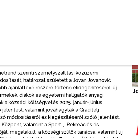
Októberi Díjra és kettő a Köszönőlevélre. A
álta, a javaslatokat pedig a képviselő-testület elé
n két Októberi Díj kerül kiosztásra: az egyiket Füstös
agyományápoló Klub tiszteletbeli elnöke, a másikat
tó Háború Harcosok Egyesületeinek Szövetsége
etbeli elnöke kapja. A bizottság Köszönőlevél
Rendkívüli Helyzetek Osztályának Újvidéki
tamási nyugalmazott tanárt. A jelöléseket a
k.
trend szerinti személyszállítási közüzemi
osítását, határozat született a Jovan Jovanović
bb ajánlattevő részére történő elidegenítéséről, új
ermekek, diákok és egyetemi hallgatók anyagi
k a községi költségvetés 2025. január–június
jelentést, valamint jóváhagyták a Graditelj
ő módosításáról és kiegészítéséről szóló jelentést.
s Központ, valamint a Sport-, Rekreációs és
át, megalakult a községi szülők tanácsa, valamint új