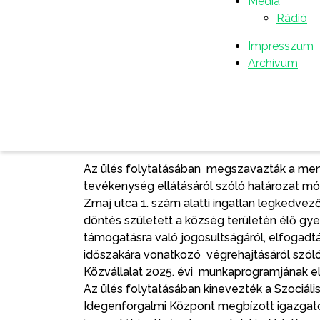
Média
összesen négy javaslat érkezett – kettő az 
Rádió
beérkezett javaslatokat a bizottság megvizsg
terjesztette elfogadásra. Ezek alapján az idé
Impresszum
Illés, a Vajdasági Népek és Nemzetiségek H
Archívum
pedig Ljubomir Panković, a Népfelszabadí
(SUBNOR) szenttamási szervezetének tisztel
elismerésre javasolta a Belügyminisztérium 
Igazgatóságát, valamint Pavle Papulin szent
jelenlévő képviselők egyhangúlag elfogadtá
Az ülés folytatásában megszavazták a mene
tevékenység ellátásáról szóló határozat mód
Zmaj utca 1. szám alatti ingatlan legkedvező
döntés született a község területén élő gy
támogatásra való jogosultságáról, elfogadtá
időszakára vonatkozó végrehajtásáról szóló 
Közvállalat 2025. évi munkaprogramjának els
Az ülés folytatásában kinevezték a Szociáli
Idegenforgalmi Központ megbízott igazgatój