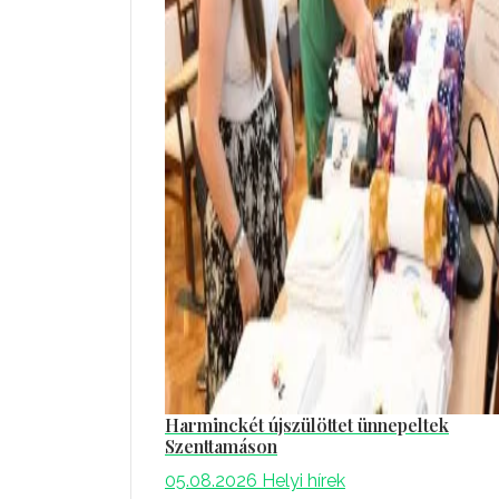
Harminckét újszülöttet ünnepeltek
Szenttamáson
05.08.2026
Helyi hírek