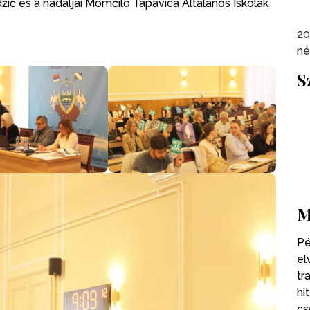
žić és a nádaljai Momčilo Tapavica Általános Iskolák
20
né
S
M
Pé
el
tr
hi
cs