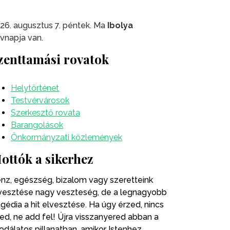
26. augusztus 7. péntek. Ma
Ibolya
vnapja van.
zenttamási rovatok
Helytörténet
Testvérvárosok
Szerkesztő rovata
Barangolások
Önkormányzati közlemények
ottók a sikerhez
nz, egészség, bizalom vagy szeretteink
vesztése nagy veszteség, de a legnagyobb
agédia a hit elvesztése. Ha úgy érzed, nincs
ted, ne add fel! Újra visszanyered abban a
odálatos pillanatban, amikor Istenhez