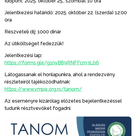
Időpont: 2025. október 25., szombat 10 óra
Jelentkezési határidő: 2025. október 22. (szerda) 12:00
óra
Részvételi díj: 1000 dinár
Az útiköltséget fedezzük!
Jelentkezési lap:
https://forms.gle/g1nvB89RNFFcm3Lb6
Látogassanak el honlapunkra, ahol a rendezvény
részleteiről tájékozódhatnak:
https://www.vmpe.org.rs/tanom/
Az eseményre kizárólag előzetes bejelentkezéssel
tudunk résztvevőket fogadni.