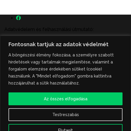
Adatvédelem és felhasználási útmutató:
A szenttamás.rs magyar nyelvű internetes hírportálon
Fontosnak tartjuk az adatok védelmét
megjelenő szerzői írások, a híranyag és minden egyéb
tartalom a portált működtető Gion Nándor Kulturális
A böngészési élmény fokozása, a személyre szabott
Központ szellemi tulajdonát képezik, amely szellemi
hirdetések vagy tartalmak megjelenítése, valamint a
tulajdont a nemzetközi és szerbiai törvények védik. A
forgalom elemzése érdekében sütiket (cookie)
jogosulatlan felhasználás büntető- és polgári jogi
használunk. A "Mindet elfogadom" gombra kattintva
következményeket von maga után. A hírportálon
hozzájárulhat a sütik használatához.
megjelent híranyag közlése vagy tartalmuk
ismertetése, illetve közzétett fotók átvétele kizárólag
Az összes elfogadása
csak hivatkozással, illetve a forrás megjelölésével
lehetséges.
Testreszabás
Hivatkozás formája: szenttamas.rs
Elutasít