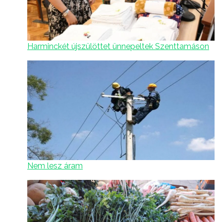
Harminckét újszülöttet ünnepeltek Szenttamáson
Nem lesz áram