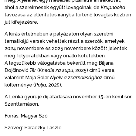
meg. A jelenet egy mesebeli pillanatra emlékeztet,
ahol a szerelmesek együtt lovagolnak, de
Krupnooka
távozása az ellentétes irányba történő lovaglás közben
jut kifejezésre.
A kiírás értelmében a pályázaton olyan szerelmi
tematikájú versek vehettek részt a szerzők, amelyek
2024 novembere és 2025 novembere között jelentek
meg folyóiratokban vagy önálló kötetekben.
A legszűkebb válogatásba bekerült még Biljana
Dojčinović
Tér
(
Knedle za supu
, 2025) című verse,
valamint Maja Solar
Nyelv a zsarnoksághoz
című
költeménye (
Poljа
, 2025).
A Lenka gyűrűje díj átadására november 15-én kerül sor
Szenttamáson.
Forrás: Magyar Szó
Szöveg: Paraczky László