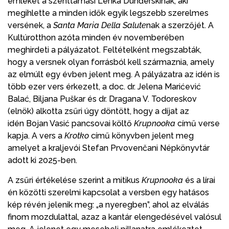
emléket a szenttamási Lenka Dunđerskinak, aki
megihlette a minden idők egyik legszebb szerelmes
versének, a
Santa Maria Della Salute
nak a szerzőjét. A
Kultúrotthon azóta minden év novemberében
meghirdeti a pályázatot. Feltételként megszabták,
hogy a versnek olyan forrásból kell származnia, amely
az elmúlt egy évben jelent meg. A pályázatra az idén is
több ezer vers érkezett, a doc. dr. Jelena Marićević
Balać, Biljana Puškar és dr. Dragana V. Todoreskov
(elnök) alkotta zsűri úgy döntött, hogy a díjat az
idén Bojan Vasić pancsovai költő
Krupnooka
című verse
kapja. A vers a
Krotko
című könyvben jelent meg
amelyet a kraljevói Stefan Prvovenčani Népkönyvtár
adott ki 2025-ben.
A zsűri értékelése szerint a mitikus
Krupnooka
és a lírai
én közötti szerelmi kapcsolat a versben egy hatásos
kép révén jelenik meg: „a nyeregben”, ahol az elválás
finom mozdulattal, azaz a kantár elengedésével valósul