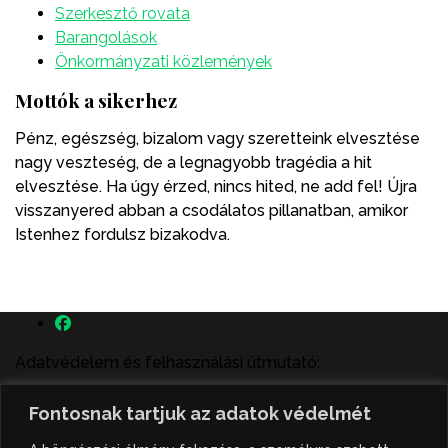
Szerkesztő rovata
Barangolások
Önkormányzati közlemények
Mottók a sikerhez
Pénz, egészség, bizalom vagy szeretteink elvesztése
nagy veszteség, de a legnagyobb tragédia a hit
elvesztése. Ha úgy érzed, nincs hited, ne add fel! Újra
visszanyered abban a csodálatos pillanatban, amikor
Istenhez fordulsz bizakodva.
Adatvédelem és felhasználási útmutató:
A szenttamás.rs magyar nyelvű internetes hírportálon
Fontosnak tartjuk az adatok védelmét
megjelenő szerzői írások, a híranyag és minden egyéb