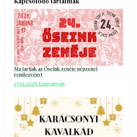
Kapcsolódó tartalmak
Ma tartják az Őseink zenéje népzenei
rendezvényt
17.01.2026
Események