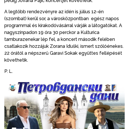
pedig Jovana Pajić koncertjét követhetik.
A legtöbb rendezvényre az idén is július 12-én
(szombat) kerül sor, a városközpontban egész napos
programmal és kirakodóvásárral várják a látogatókat. A
nagyszínpadon 19 óra 30 perckor a Kulturica
tamburazenekar lép fel, a koncert második felében
csatlakozik hozzájuk Zorana Iđuški, ismert szólóénekes.
22 órától a népszerű Garavi Sokak együttes fellépését
követhetik.
P. L.