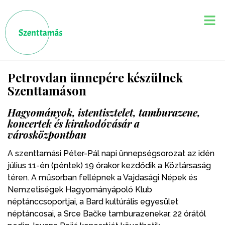
Petrovdan ünnepére készülnek
Szenttamáson
Hagyományok, istentisztelet, tamburazene,
koncertek és kirakodóvásár a
városközpontban
A szenttamási Péter-Pál napi ünnepségsorozat az idén
július 11-én (péntek) 19 órakor kezdődik a Köztársaság
téren. A műsorban fellépnek a Vajdasági Népek és
Nemzetiségek Hagyományápoló Klub
néptánccsoportjai, a Bard kultúrális egyesület
néptáncosai, a Srce Bačke tamburazenekar, 22 órától