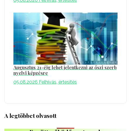
05.08.2026
Felhívás, értesítés
Augusztus 21-éig lehet jelentkezni az őszi szerb
nyelvi képzésre
05.08.2026
Felhívás, értesítés
A legtöbbet olvasott