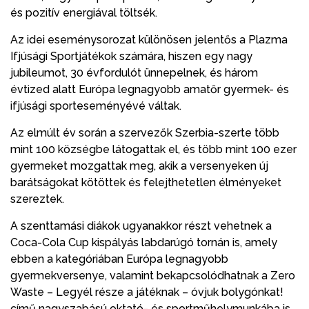
és pozitív energiával töltsék.
Az idei eseménysorozat különösen jelentős a Plazma
Ifjúsági Sportjátékok számára, hiszen egy nagy
jubileumot, 30 évfordulót ünnepelnek, és három
évtized alatt Európa legnagyobb amatőr gyermek- és
ifjúsági sporteseményévé váltak.
Az elmúlt év során a szervezők Szerbia-szerte több
mint 100 községbe látogattak el, és több mint 100 ezer
gyermeket mozgattak meg, akik a versenyeken új
barátságokat kötöttek és felejthetetlen élményeket
szereztek.
A szenttamási diákok ugyanakkor részt vehetnek a
Coca-Cola Cup kispályás labdarúgó tornán is, amely
ebben a kategóriában Európa legnagyobb
gyermekversenye, valamint bekapcsolódhatnak a Zero
Waste – Legyél része a játéknak – óvjuk bolygónkat!
című nagyszabású oktató- és sportműhelymunkába is,