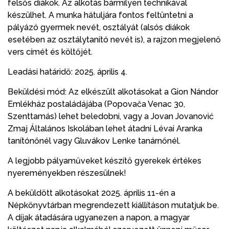
felsős diákok. Az alkotás bármilyen technikával
készülhet. A munka hátuljára fontos feltüntetni a
pályázó gyermek nevét, osztályát (alsós diákok
esetében az osztálytanító nevét is), a rajzon megjelenő
vers címét és költőjét.
Leadási határidő: 2025. április 4.
Beküldési mód: Az elkészült alkotásokat a Gion Nándor
Emlékház postaládájába (Popovača Venac 30,
Szenttamás) lehet beledobni, vagy a Jovan Jovanović
Zmaj Általános Iskolában lehet átadni Lévai Aranka
tanítónőnél vagy Gluvákov Lenke tanárnőnél.
A legjobb pályaműveket készítő gyerekek értékes
nyereményekben részesülnek!
A beküldött alkotásokat 2025. április 11-én a
Népkönyvtárban megrendezett kiállításon mutatjuk be.
A díjak átadására ugyanezen a napon, a magyar