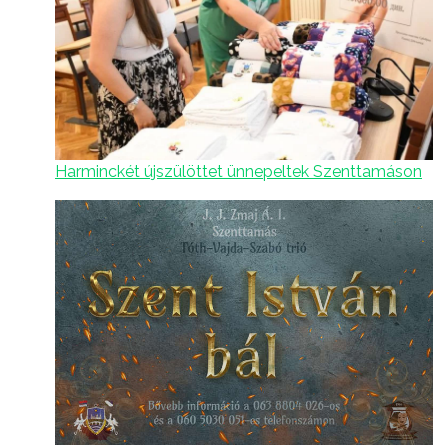
Harminckét újszülöttet ünnepeltek Szenttamáson