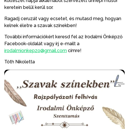
költészet napja alkalmából szervezett ünnepi műsor
keretein belül kerül sor.
Ragadj ceruzát vagy ecsetet, és mutasd meg, hogyan
kelnek életre a szavak színekben!
További információkért keresd fel az Irodalmi Önképző
Facebook-oldalát vagy írj e-mailt a
irodalmionkepzo@gmail.com
címre!
Tóth Nikoletta