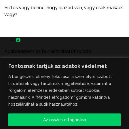
Biztos vagy benne, hogy igazad van, vagy csak makacs
vagy?
Adatvédelem és felhasználási útmutató:
A szenttamás.rs magyar nyelvű internetes hírportálon
Fontosnak tartjuk az adatok védelmét
megjelenő szerzői írások, a híranyag és minden egyéb
tartalom a portált működtető Gion Nándor Kulturális
A böngészési élmény fokozása, a személyre szabott
Központ szellemi tulajdonát képezik, amely szellemi
hirdetések vagy tartalmak megjelenítése, valamint a
tulajdont a nemzetközi és szerbiai törvények védik. A
forgalom elemzése érdekében sütiket (cookie)
jogosulatlan felhasználás büntető- és polgári jogi
használunk. A "Mindet elfogadom" gombra kattintva
következményeket von maga után. A hírportálon
hozzájárulhat a sütik használatához.
megjelent híranyag közlése vagy tartalmuk
ismertetése, illetve közzétett fotók átvétele kizárólag
Az összes elfogadása
csak hivatkozással, illetve a forrás megjelölésével