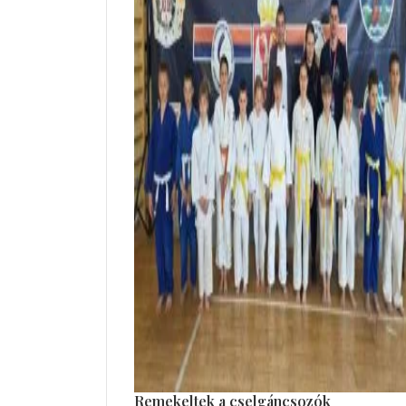
Remekeltek a cselgáncsozók