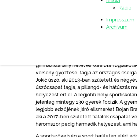
Média
elő.
Rádió
A díjátadó ünnepségen négy tehetség kapott 
Impresszum
2014-ben született Matija Panić ötévesen k
Archívum
tehetségeivel jár edzésre. Csapatával több 
szerepelt sikeresen. A legfiatalabb női spor
teniszezik. Az ország egyik legsikeresebb fi
serleget, tizennégy arany, négy ezüst és e
elismerésben részesült még a 2010-ben szül
gimnazista lány hétéves kora óta foglalkozi
verseny győztese, tagja az országos cselgá
Jokić úszó, aki 2013-ban született és négyév
úszócsapat tagja, a pillangó- és hátúszás 
helyezést ért el. A legjobb helyi sportiskolá
jelenleg mintegy 130 gyerek focizik. A gye
legjobb edzőjének járó elismerést Bojan Br
aki a 2017-ben született fiatalok csapatát v
háromszor pedig harmadik helyezést, ami hat
A sportszövetség a sport területén elért ed