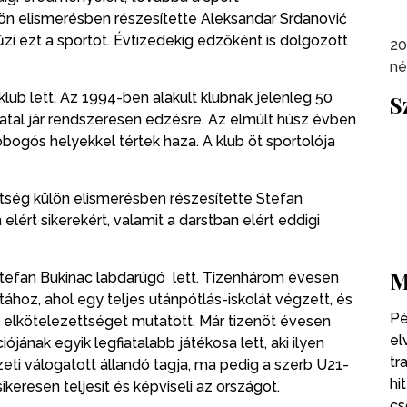
ön elismerésben részesítette Aleksandar Srdanović
űzi ezt a sportot. Évtizedekig edzőként is dolgozott
20
né
lub lett. Az 1994-ben alakult klubnak jelenleg 50
S
atal jár rendszeresen edzésre. Az elmúlt húsz évben
obogós helyekkel tértek haza. A klub öt sportolója
ség külön elismerésben részesítette Stefan
elért sikerekért, valamit a darstban elért eddigi
M
Stefan Bukinac labdarúgó lett. Tizenhárom évesen
tához, ahol egy teljes utánpótlás-iskolát végzett, és
Pé
s elkötelezettséget mutatott. Már tizenöt évesen
el
jának egyik legfiatalabb játékosa lett, aki ilyen
tr
ti válogatott állandó tagja, ma pedig a szerb U21-
hi
ikeresen teljesít és képviseli az országot.
cs