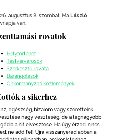
26. augusztus 8. szombat. Ma
László
vnapja van.
zenttamási rovatok
Helytörténet
Testvérvárosok
Szerkesztő rovata
Barangolások
Önkormányzati közlemények
ottók a sikerhez
nz, egészség, bizalom vagy szeretteink
vesztése nagy veszteség, de a legnagyobb
agédia a hit elvesztése. Ha úgy érzed, nincs
ted, ne add fel! Újra visszanyered abban a
odálatos pillanatban, amikor Istenhez