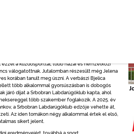
elismerést. A község legfiatalabb férfi sportolója a
ezdett el aktívan focizni, ma a Crvena Zvezda
hazai és külföldi mérkőzésen és labdarúgó tornán
toló, Jana Jakšić 2017-ben született, hatéves kora óta
atal tehetsége, a hazai tornákon eddig egy nagy
gy bronzérmet nyert. A tehetségek kategóriában
etett Branislava Krnjetin cselgáncsozó. Az elsős
k ezzel a küzdősporttal, több hazai és nemzetközi
ncs válogatottnak. Jutalomban részesült még Jelena
es korában tanult meg úszni. A verbászi Bjelica
mellett több alkalommal gyorsúszásban is dobogós
nak járó díjat a Srbobran Labdarúgóklub kapta, ahol
rmeksereggel több szakember foglakozik. A 2025. év
ankov, a Srbobran Labdarúgóklub edzője vehette át,
ezeti. Az iden tornákon négy alkalommal értek el első,
almas sikert jelent.
digi eredményeiért, továbbá a sport