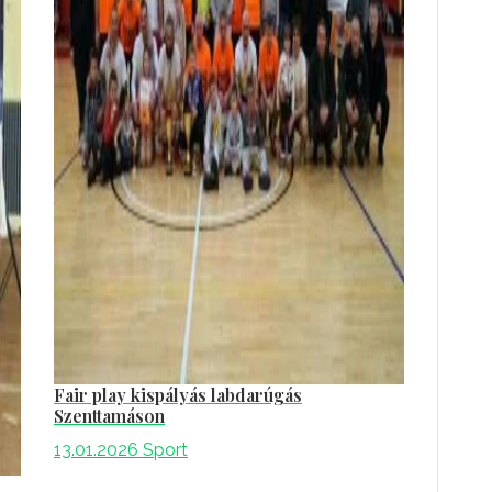
Fair play kispályás labdarúgás
Szenttamáson
13.01.2026
Sport