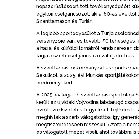
népszerűsítéséért tett tevékenységéért kül
egykori cselgáncsozót, aki a ’60-as évektől 
Szenttamáson és Turián.
A legjobb sportegyesület a Turija cselgáncsk
versenyzője van, és további 50 teheséges fi
a hazai és külföldi tornákról rendszeresen d
tagja a szerb cselgáncsozó válogatottnak.
A szenttamási önkormányzat és sportszövet
Sekulićot, a 2025. évi Munkás sportjátékokon 
eredményekért.
A 2025. év legjobb szenttamási sportolója 
került az újvidéki Vojvodina labdarúgó csapa
évről évre kivételes fegyelmet, fejlődést é
meghívták a szerb válogatottba, így generáció
megtiszteltetésben részesült. Azóta a nemze
es válogatott mezét viseli, ahol továbbra is s