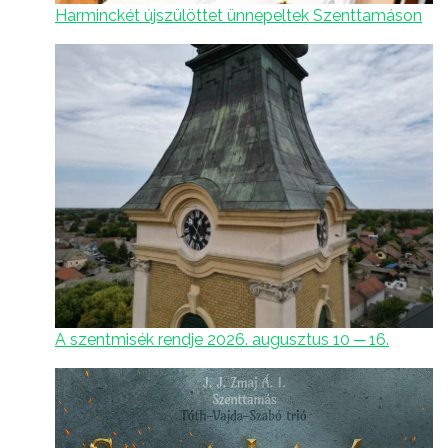
Harminckét újszülöttet ünnepeltek Szenttamáson
A szentmisék rendje 2026. augusztus 10 ─ 16.