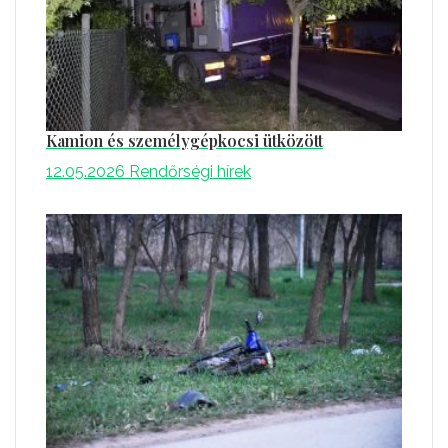
Kamion és személygépkocsi ütközött
12.05.2026
Rendőrségi hírek