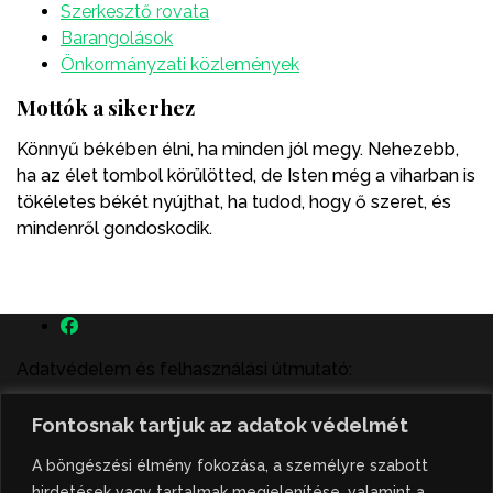
Szerkesztő rovata
Barangolások
Önkormányzati közlemények
Mottók a sikerhez
Könnyű békében élni, ha minden jól megy. Nehezebb,
ha az élet tombol körülötted, de Isten még a viharban is
tökéletes békét nyújthat, ha tudod, hogy ő szeret, és
mindenről gondoskodik.
Adatvédelem és felhasználási útmutató:
A szenttamás.rs magyar nyelvű internetes hírportálon
Fontosnak tartjuk az adatok védelmét
megjelenő szerzői írások, a híranyag és minden egyéb
tartalom a portált működtető Gion Nándor Kulturális
A böngészési élmény fokozása, a személyre szabott
Központ szellemi tulajdonát képezik, amely szellemi
hirdetések vagy tartalmak megjelenítése, valamint a