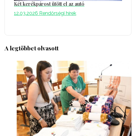
Két kerékpárost ütött el az autó
12.03.2026
Rendőrségi hírek
A legtöbbet olvasott