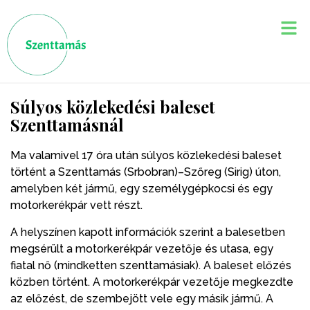
Súlyos közlekedési baleset
Szenttamásnál
Ma valamivel 17 óra után súlyos közlekedési baleset
történt a Szenttamás (Srbobran)–Szőreg (Sirig) úton,
amelyben két jármű, egy személygépkocsi és egy
motorkerékpár vett részt.
A helyszínen kapott információk szerint a balesetben
megsérült a motorkerékpár vezetője és utasa, egy
fiatal nő (mindketten szenttamásiak). A baleset előzés
közben történt. A motorkerékpár vezetője megkezdte
az előzést, de szembejött vele egy másik jármű. A