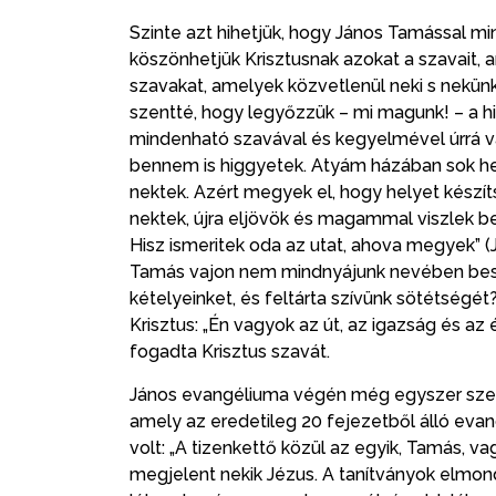
Szinte azt hihetjük, hogy János Tamással mi
köszönhetjük Krisztusnak azokat a szavait,
szavakat, amelyek közvetlenül neki s nekünk
szentté, hogy legyőzzük – mi magunk! – a h
mindenható szavával és kegyelmével úrrá vá
bennem is higgyetek. Atyám házában sok h
nektek. Azért megyek el, hogy helyet készít
nektek, újra eljövök és magammal viszlek ben
Hisz ismeritek oda az utat, ahova megyek” (Jn
Tamás vajon nem mindnyájunk nevében besz
kételyeinket, és feltárta szívünk sötétségét
Krisztus: „Én vagyok az út, az igazság és az é
fogadta Krisztus szavát.
János evangéliuma végén még egyszer szere
amely az eredetileg 20 fejezetből álló eva
volt: „A tizenkettő közül az egyik, Tamás, 
megjelent nekik Jézus. A tanítványok elmon