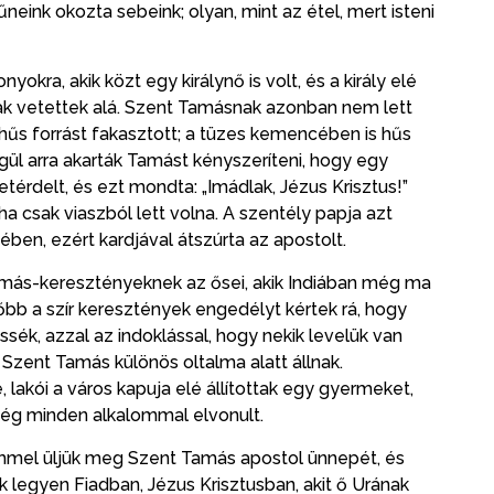
eink okozta sebeink; olyan, mint az étel, mert isteni
okra, akik közt egy királynő is volt, és a király elé
nak vetettek alá. Szent Tamásnak azonban nem lett
hűs forrást fakasztott; a tüzes kemencében is hűs
gül arra akarták Tamást kényszeríteni, hogy egy
térdelt, és ezt mondta: „Imádlak, Jézus Krisztus!”
ha csak viaszból lett volna. A szentély papja azt
ében, ezért kardjával átszúrta az apostolt.
amás-keresztényeknek az ősei, akik Indiában még ma
őbb a szír keresztények engedélyt kértek rá, hogy
sék, azzal az indoklással, hogy nekik levelük van
 Szent Tamás különös oltalma alatt állnak.
lakói a város kapuja elé állítottak egy gyermeket,
nség minden alkalommal elvonult.
ömmel üljük meg Szent Tamás apostol ünnepét, és
nk legyen Fiadban, Jézus Krisztusban, akit ő Urának