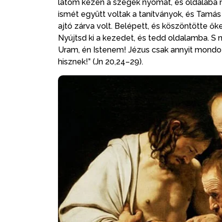
látom kezén a szegek nyomát, és oldalába
ismét együtt voltak a tanítványok, és Tamás i
ajtó zárva volt. Belépett, és köszöntötte ő
Nyújtsd ki a kezedet, és tedd oldalamba. S n
Uram, én Istenem! Jézus csak annyit mondott:
hisznek!” (Jn 20,24–29).