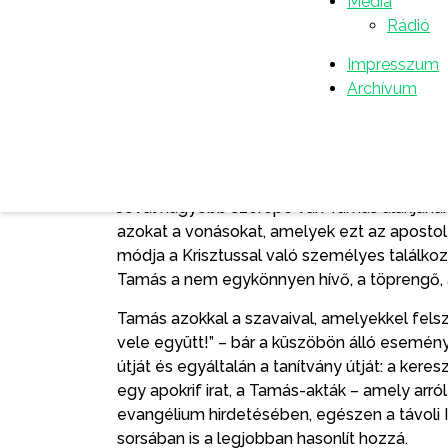
mellett, amikor a nagy tömegek már kezdte
Média
magatartása egyre nyilvánvalóbbá vált, s ebb
Rádió
Jézus meghívta apostolnak, így Jézus legszo
Impresszum
tizenkettőnek, akiket Jézus arra szemelt ki, h
Archívum
Istennek új népe, a jövendő Egyház voltak. 
(Mk 3,18), Máté (Mt 10,3; Lk 6,15), illetőleg 
evangélistánál tehát, akik egyébként nem is 
helye az apostolok listájában.
Jóval nagyobb szerepe van Tamás alakjána
azokat a vonásokat, amelyek ezt az aposto
módja a Krisztussal való személyes találkoz
Tamás a nem egykönnyen hívő, a töprengő, 
Tamás azokkal a szavaival, amelyekkel felszó
vele együtt!” – bár a küszöbön álló esemén
útját és egyáltalán a tanítvány útját: a kere
egy apokrif irat, a Tamás-akták – amely arró
evangélium hirdetésében, egészen a távoli Ind
sorsában is a legjobban hasonlít hozzá.