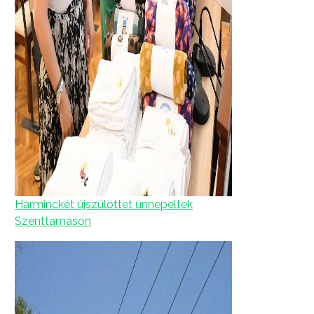
Harminckét újszülöttet ünnepeltek
Szenttamáson