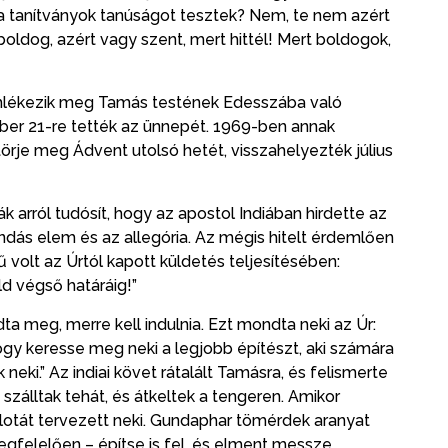
ti, a tanítványok tanúságot tesztek? Nem, te nem azért
oldog, azért vagy szent, mert hittél! Mert boldogok,
emlékezik meg Tamás testének Edesszába való
ber 21-re tették az ünnepét. 1969-ben annak
rje meg Ádvent utolsó hetét, visszahelyezték július
ák arról tudósít, hogy az apostol Indiában hirdette az
ás elem és az allegória. Az mégis hitelt érdemlően
 volt az Úrtól kapott küldetés teljesítésében:
d végső határáig!”
a meg, merre kell indulnia. Ezt mondta neki az Úr:
hogy keresse meg neki a legjobb építészt, aki számára
k neki.” Az indiai követ rátalált Tamásra, és felismerte
szálltak tehát, és átkeltek a tengeren. Amikor
otát tervezett neki. Gundaphar tömérdek aranyat
megfelelően – építse is fel, és elment messze