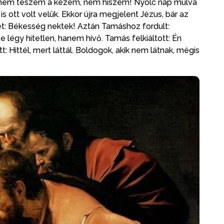
 nem teszem a kezem, nem hiszem! Nyolc nap múlva
s ott volt velük. Ekkor újra megjelent Jézus, bár az
ket: Békesség nektek! Aztán Tamáshoz fordult:
e légy hitetlen, hanem hívő. Tamás felkiáltott: Én
 Hittél, mert láttál. Boldogok, akik nem látnak, mégis