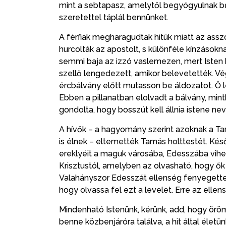
mint a sebtapasz, amelytől begyógyulnak bűn
szeretettel táplál bennünket.
A férfiak megharagudtak hitük miatt az asszony
hurcolták az apostolt, s különféle kínzások
semmi baja az izzó vaslemezen, mert Isten 
szellő lengedezett, amikor belevetették. Vé
ércbálvány előtt mutasson be áldozatot. Ő le
Ebben a pillanatban elolvadt a bálvány, mint
gondolta, hogy bosszút kell állnia istene nev
A hívők – a hagyomány szerint azoknak a T
is élnek – eltemették Tamás holttestét. Kés
ereklyéit a maguk városába, Edesszába vihes
Krisztustól, amelyben az olvasható, hogy ők
Valahányszor Edesszát ellenség fenyegette, 
hogy olvassa fel ezt a levelet. Erre az elle
Mindenható Istenünk, kérünk, add, hogy ör
benne közbenjáróra találva, a hit által életü