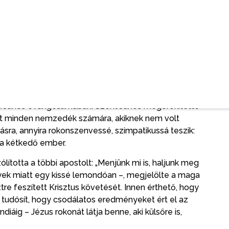
k visszahúzódni, mert a nép vezetőinek ellenséges
ől következtetni lehetett arra, mi lesz Jézus sorsa.
rosabb baráti köréhez tartozott – egyike volt a
ogy Izrael tizenkét törzsét képviseljék, s akik már
Az apostolok listájában Tamás neve Alfeus fia, Jakab
Fülöp (ApCsel 1,13) mellett szerepel. Az első három
akartak a tanítványokról beszámolni, nincs állandó
k János evangéliumában. Szent János megörökítette
lt minden nemzedék számára, akiknek nem volt
ásra, annyira rokonszenvessé, szimpatikussá teszik:
a kétkedő ember.
lította a többi apostolt: „Menjünk mi is, haljunk meg
yek miatt egy kissé lemondóan –, megjelölte a maga
sztre feszített Krisztus követését. Innen érthető, hogy
l tudósít, hogy csodálatos eredményeket ért el az
iáig – Jézus rokonát látja benne, aki külsőre is,