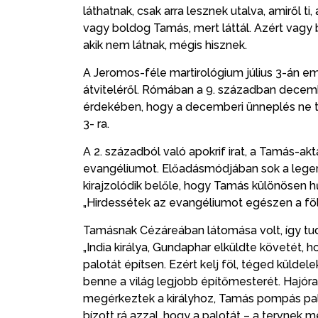
láthatnak, csak arra lesznek utalva, amiről 
vagy boldog Tamás, mert láttál. Azért vagy b
akik nem látnak, mégis hisznek.
A Jeromos-féle martirológium július 3-án 
átviteléről. Rómában a 9. században decem
érdekében, hogy a decemberi ünneplés ne tö
3- ra.
A 2. századból való apokrif irat, a Tamás-akt
evangéliumot. Előadásmódjában sok a legend
kirajzolódik belőle, hogy Tamás különösen hű
„Hirdessétek az evangéliumot egészen a föl
Tamásnak Cézáreában látomása volt, így tudt
„India királya, Gundaphar elküldte követét, 
palotát építsen. Ezért kelj föl, téged küldele
benne a világ legjobb építőmesterét. Hajóra 
megérkeztek a királyhoz, Tamás pompás pal
bízott rá azzal, hogy a palotát – a tervnek 