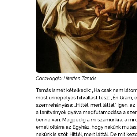
Caravaggio: Hitetlen Tamás
Tamás ismét kételkedik: „Ha csak nem látom!
most ünnepélyes hitvallást tesz: „Én Uram,
szemrehányása: „Hittél, mert láttál.” Igen, 
a tanítványok gyáva megfutamodása a szen
benne van. Mégpedig a mi számunkra, a mi o
emeli oltárra az Egyház, hogy nekünk muta
nekünk is szól: Hittél, mert láttál. De mit k