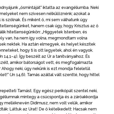
ndnyájunk „ősmintáját” iktatta az evangéliumba. Neki
 amelyeket nem szívesen nélkülöznénk; azokat a
 is szólnak. És miként ő, mi sem válhatunk úgy
itetlenségünket, hanem csak úgy, hogy Krisztus az ő
lik hitetlenségünkön: „Higgyetek Istenben, és
ely van, ha nem így volna, megmondtam volna
sek nektek. Ha aztán elmegyek, és helyet készítek
neteket, hogy ti is ott legyetek, ahol én vagyok.
 14,1–4). Így beszélt az Úr a tanítványaihoz. És
élt, amikor bátorságot vett, és megfogalmazta
? Ahogy neki, úgy nekünk is ezt mondja feleletül
let!” (Jn 14,6). Tamás azáltal vált szentté, hogy hittel
pelteti Tamást. Egy egész perikópát szentel neki,
ngéliumnak mintegy a csúcspontja és a záróakkordja
vagy melléknevén Didimusz, nem volt velük, amikor
dták: Láttuk az Urat! De ő kételkedett: Hacsak nem