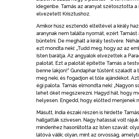
idegenbe. Tamás az aranyat szétosztotta a 
elvezetett Krisztushoz.
Amikor húsz esztendő elteltével a király ha
aranynak nem találta nyomát, ezért Tamást
büntetni. De meghalt a király testvére. Néhán
ezt mondta neki: „Tudd meg, hogy az az ember
Isten barátja. Az angyalok elvezettek a P
palotát. Ezt a palotát építette Tamás a test
benne lakjon!” Gundaphar tüstént szaladt a 
meg neki, és fogadjon el tőle ajándékot. A
égi palota. Tamás elmondta neki: „Nagyon so
lehet őket megszerezni. Hagyd hát, hogy meg
helyesen. Engedd, hogy előtted menjenek 
Másutt, India északi részén is hirdette Tam
hallgatták szívesen. Nagy hatással volt rá
mindenhez hasonlította az Isten szavát: ol
látóvá válik; olyan, mint az orvosság, amely