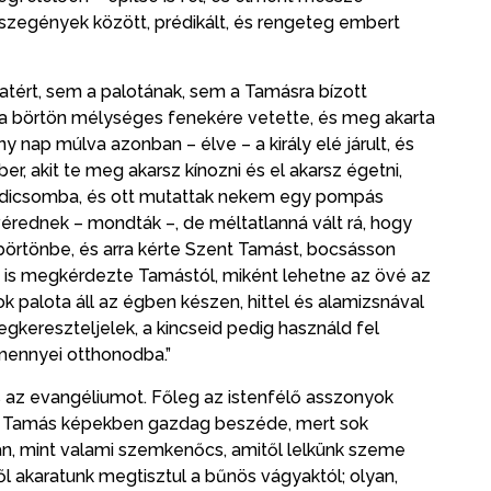
szegények között, prédikált, és rengeteg embert
zatért, sem a palotának, sem a Tamásra bízott
 a börtön mélységes fenekére vetette, és meg akarta
y nap múlva azonban – élve – a király elé járult, és
, akit te meg akarsz kínozni és el akarsz égetni,
aradicsomba, és ott mutattak nekem egy pompás
vérednek – mondták –, de méltatlanná vált rá, hogy
börtönbe, és arra kérte Szent Tamást, bocsásson
zt is megkérdezte Tamástól, miként lehetne az övé az
k palota áll az égben készen, hittel és alamizsnával
kereszteljelek, a kincseid pedig használd fel
mennyei otthonodba.”
ás az evangéliumot. Főleg az istenfélő asszonyok
juk Tamás képekben gazdag beszéde, mert sok
yan, mint valami szemkenőcs, amitől lelkünk szeme
től akaratunk megtisztul a bűnös vágyaktól; olyan,