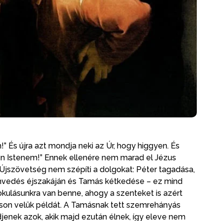
” És újra azt mondja neki az Úr, hogy higgyen. És
 én Istenem!” Ennek ellenére nem marad el Jézus
az Újszövetség nem szépíti a dolgokat: Péter tagadása,
vedés éjszakáján és Tamás kétkedése – ez mind
kulásunkra van benne, ahogy a szenteket is azért
sson velük példát. A Tamásnak tett szemrehányás
ezdjenek azok, akik majd ezután élnek, így eleve nem