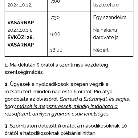
7:00
2024.10.12.
tiszteletére
7:30
Egy szándékra
VASÁRNAP
2024.10.13.
Na nakanu
9:00
ÉVKÖZI 28.
darovatelja
VASÁRNAP
18:00
Népért
1.
Ma délután 5 órától a szentmise kezdetéig
szentségimádás.
2.
Ügyesek a nyolcadikosok, szépen végzik a
rózsafüzért, minden nap este 6 órától. Pio atya
gondolata az olvasóról:
Szeresd a Szűzanyát, és segíts,
hogy mások is megszeressék; mindig imádkozd a
rózsafüzért, amilyen gyakran csak lehetséges.
3.
Szombaton délelőtt 9 órától a másodikosoknak, 10
órától a hatodikosoknak plébániai hittan.