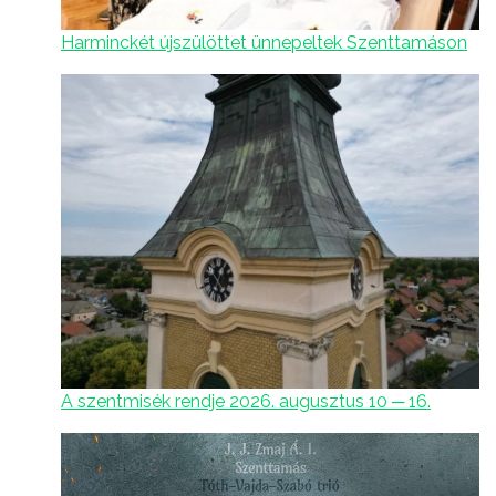
Harminckét újszülöttet ünnepeltek Szenttamáson
A szentmisék rendje 2026. augusztus 10 ─ 16.