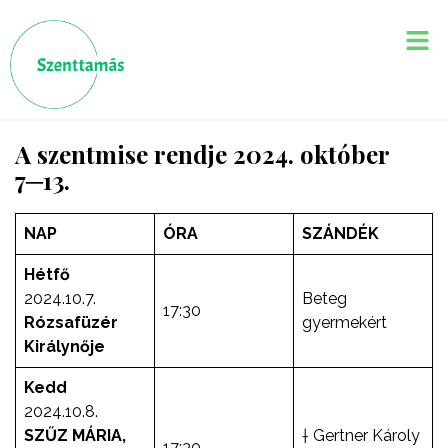
A szentmise rendje 2024. október
7─13.
NAP
ÓRA
SZÁNDÉK
Hétfő
2024.10.7.
Beteg
17:30
Rózsafüzér
gyermekért
Királynője
Kedd
2024.10.8.
SZŰZ MÁRIA,
† Gertner Károly
17:30