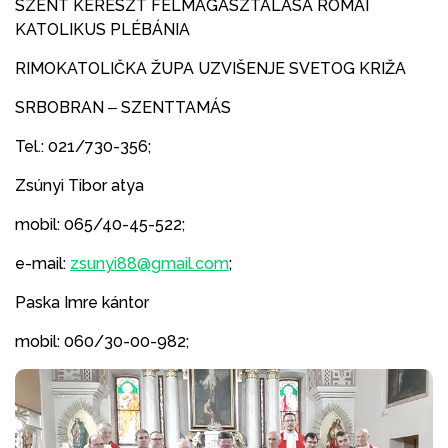
SZENT KERESZT FELMAGASZTALÁSA RÓMAI
KATOLIKUS PLÉBÁNIA
RIMOKATOLIČKA ŽUPA UZVIŠENJE SVETOG KRIŽA
SRBOBRAN ‒ SZENTTAMÁS
Tel.: 021/730-356;
Zsúnyi Tibor atya
mobil: 065/40-45-522;
e-mail:
zsunyi88@gmail.com
;
Paska Imre kántor
mobil: 060/30-00-982;