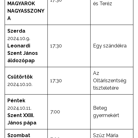
MAGYAROK
és Teréz
NAGYASSZONY
A
Szerda
2024.10.9.
Leonardi
17:30
Egy szándékra
Szent János
áldozópap
Az
Csütörtök
17:30
Oltáriszentség
2024.10.10.
tiszteletére
Péntek
2024.10.11.
Beteg
7:00
Szent XXIII.
gyermekért
János pápa
Szombat
Szűz Mária