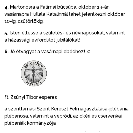
4.
Martonosra a Fatimai búcsúba, október 13-án
vasárnapra Hullala Katalinnál lehet jelentkezni október
10-ig, csütörtökig.
5.
Isten éltesse a születés- és névnaposokat, valamint
a házassági évfordulót jubilálókat!
6.
Jó étvágyat a vasárnapi ebédhez! ☺
ft. Zsúnyi Tibor esperes
a szenttamási Szent Kereszt Felmagasztalása-plébánia
plébánosa, valamint a veprődi, az ókéri és cservenkai
plébániák kormányzója