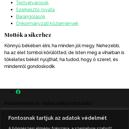
Testvérvárosok
Szerkesztő rovata
Barangolások
Önkormányzati közlemények
Mottók a sikerhez
Könnyű békében élni, ha minden jól megy. Nehezebb,
ha az élet tombol körülötted, de Isten még a viharban is
tökéletes békét nyújthat, ha tudod, hogy ő szeret, és
mindenről gondoskodik.
Adatvédelem és felhasználási útmutató:
A szenttamás.rs magyar nyelvű internetes hírportálon
Fontosnak tartjuk az adatok védelmét
megjelenő szerzői írások, a híranyag és minden egyéb
tartalom a portált működtető Gion Nándor Kulturális
A böngészési élmény fokozása, a személyre szabott