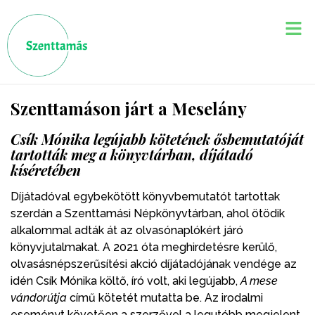
Szenttamáson járt a Meselány
Csík Mónika legújabb kötetének ősbemutatóját
tartották meg a könyvtárban, díjátadó
kíséretében
Díjátadóval egybekötött könyvbemutatót tartottak
szerdán a Szenttamási Népkönyvtárban, ahol ötödik
alkalommal adták át az olvasónaplókért járó
könyvjutalmakat. A 2021 óta meghirdetésre kerülő,
olvasásnépszerűsítési akció díjátadójának vendége az
idén Csík Mónika költő, író volt, aki legújabb,
A mese
vándorútja
című kötetét mutatta be. Az irodalmi
eseményt követően a szerzővel a legutóbb megjelent