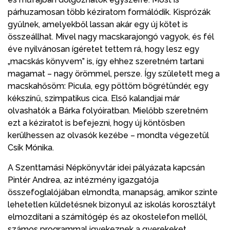
párhuzamosan több kéziratom formálódik. Kisprózák
gyűlnek, amelyekből lassan akár egy új kötet is
összeállhat. Mivel nagy macskarajongó vagyok, és fél
éve nyilvánosan ígéretet tettem rá, hogy lesz egy
„macskás könyvem” is, így ehhez szeretném tartani
magamat – nagy örömmel, persze. Így született meg a
macskahősöm: Picula, egy pöttöm bögrétündér, egy
kékszínű, szimpatikus cica. Első kalandjai már
olvashatók a Bárka folyóiratban. Mielőbb szeretném
ezt a kéziratot is befejezni, hogy új köntösben
kerülhessen az olvasók kezébe – mondta végezetül
Csík Mónika.
A Szenttamási Népkönyvtár idei pályázata kapcsán
Pintér Andrea, az intézmény igazgatója
összefoglalójában elmondta, manapság, amikor szinte
lehetetlen küldetésnek bizonyul az iskolás korosztályt
elmozdítani a számítógép és az okostelefon mellől,
számos programmal igyekeznek a gyerekeket