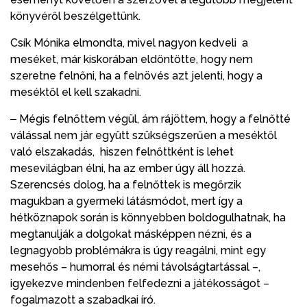
könyvéről beszélgettünk.
Csík Mónika elmondta, mivel nagyon kedveli a
meséket, már kiskorában eldöntötte, hogy nem
szeretne felnőni, ha a felnövés azt jelenti, hogy a
meséktől el kell szakadni.
‒ Mégis felnőttem végül, ám rájöttem, hogy a felnőtté
válással nem jár együtt szükségszerűen a meséktől
való elszakadás, hiszen felnőttként is lehet
mesevilágban élni, ha az ember úgy áll hozzá.
Szerencsés dolog, ha a felnőttek is megőrzik
magukban a gyermeki látásmódot, mert így a
hétköznapok során is könnyebben boldogulhatnak, ha
megtanulják a dolgokat másképpen nézni, és a
legnagyobb problémákra is úgy reagálni, mint egy
mesehős – humorral és némi távolságtartással –,
igyekezve mindenben felfedezni a játékosságot –
fogalmazott a szabadkai író.