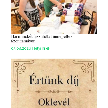
Harminckét újszülöttet ünnepeltek
Szenttamáson
05.08.2026
Helyi hírek