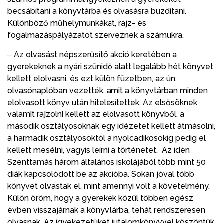
becsábítani a könyvtárba és olvasásra buzdítani.
Különböző műhelymunkákat, rajz- és
fogalmazáspályázatot szerveznek a számukra.
‒ Az olvasást népszerűsítő akció keretében a
gyerekeknek a nyári szünidő alatt legalább hét könyvet
kellett elolvasni, és ezt külön füzetben, az ún.
olvasónaplóban vezették, amit a könyvtárban minden
elolvasott könyv után hitelesítettek. Az elsősöknek
valamit rajzolni kellett az elolvasott könyvből, a
második osztályosoknak egy idézetet kellett átmásolni,
a harmadik osztályosoktól a nyolcadikosokig pedig el
kellett mesélni, vagyis leírni a történetet. Az idén
Szenttamás három általános iskolájából több mint 50
diák kapcsolódott be az akcióba. Sokan jóval több
könyvet olvastak el, mint amennyi volt a követelmény.
Külön öröm, hogy a gyerekek közül többen egész
évben visszajárnak a könyvtárba, tehát rendszeresen
olvasnak. Az igyekezetüket jutalomkönyvvel köszöntük