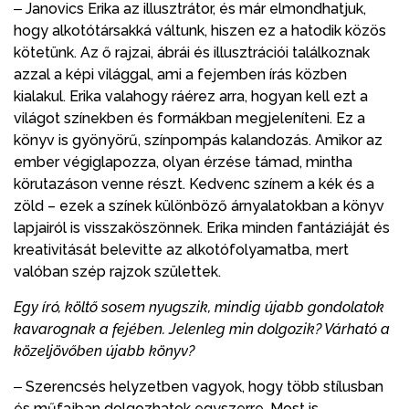
‒ Janovics Erika az illusztrátor, és már elmondhatjuk,
hogy alkotótársakká váltunk, hiszen ez a hatodik közös
kötetünk. Az ő rajzai, ábrái és illusztrációi találkoznak
azzal a képi világgal, ami a fejemben írás közben
kialakul. Erika valahogy ráérez arra, hogyan kell ezt a
világot színekben és formákban megjeleníteni. Ez a
könyv is gyönyörű, színpompás kalandozás. Amikor az
ember végiglapozza, olyan érzése támad, mintha
körutazáson venne részt. Kedvenc színem a kék és a
zöld – ezek a színek különböző árnyalatokban a könyv
lapjairól is visszaköszönnek. Erika minden fantáziáját és
kreativitását belevitte az alkotófolyamatba, mert
valóban szép rajzok születtek.
Egy író, költő sosem nyugszik, mindig újabb gondolatok
kavarognak a fejében. Jelenleg min dolgozik? Várható a
közeljövőben újabb könyv?
‒ Szerencsés helyzetben vagyok, hogy több stílusban
és műfajban dolgozhatok egyszerre. Most is