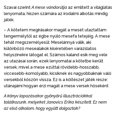
Szavai szerint
A mese vándorútja
az említett a világlátás
lenyomata, hiszen számára az irodalmi alkotás mindig
játék.
‒ A kötetem megírásakor magát a mesét utaztattam
tengermélytől az égbe nyúló mesefa tetejéig. A mese
tehát megszemélyesül: Meselánnyá válik, aki
különböző mesealakok kíséretében varázslatos
helyszínekre látogat el. Számos kaland esik meg vele
az utazásai során, ezek lenyomatai a kötetbe került
versek, mivel a mese ezúttal rövidebb-hosszabb,
viccesebb-komolyabb, kicsiknek és nagyobbaknak való
versekből köszön vissza. Ez is a költészet játék része:
utánajárni hogyan érzi magát a mese versek hőseként
A könyv lapozásakor gyönyörű illusztrációkkal
találkozunk, melyeket Janovics Erika készített. Ez nem
az első alkalom, hogy együtt dolgoztak?