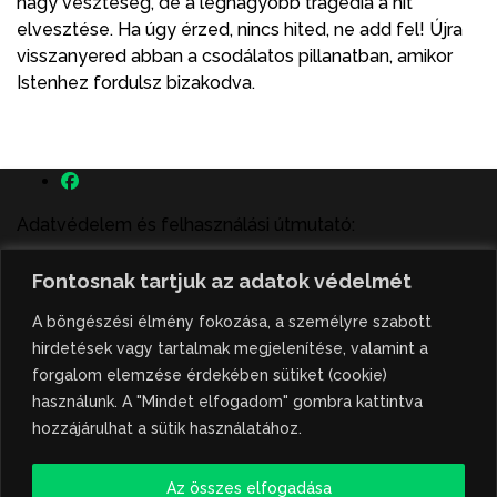
nagy veszteség, de a legnagyobb tragédia a hit
elvesztése. Ha úgy érzed, nincs hited, ne add fel! Újra
visszanyered abban a csodálatos pillanatban, amikor
Istenhez fordulsz bizakodva.
Adatvédelem és felhasználási útmutató:
A szenttamás.rs magyar nyelvű internetes hírportálon
Fontosnak tartjuk az adatok védelmét
megjelenő szerzői írások, a híranyag és minden egyéb
tartalom a portált működtető Gion Nándor Kulturális
A böngészési élmény fokozása, a személyre szabott
Központ szellemi tulajdonát képezik, amely szellemi
hirdetések vagy tartalmak megjelenítése, valamint a
tulajdont a nemzetközi és szerbiai törvények védik. A
forgalom elemzése érdekében sütiket (cookie)
jogosulatlan felhasználás büntető- és polgári jogi
használunk. A "Mindet elfogadom" gombra kattintva
következményeket von maga után. A hírportálon
hozzájárulhat a sütik használatához.
megjelent híranyag közlése vagy tartalmuk
ismertetése, illetve közzétett fotók átvétele kizárólag
Az összes elfogadása