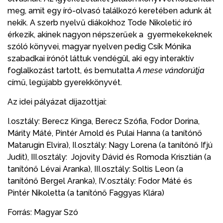
meg, amit egy író-olvasó találkozó keretében adunk át
nekik. A szerb nyelvű diákokhoz Tode Nikoletić író
érkezik, akinek nagyon népszerűek a gyermekekeknek
szóló könyvei, magyar nyelven pedig Csík Mónika
szabadkai írónőt láttuk vendégül, aki egy interaktív
foglalkozást tartott, és bemutatta
A mese vándorútja
című, legújabb gyerekkönyvét.
Az idei pályázat díjazottjai:
I.osztály: Berecz Kinga, Berecz Szófia, Fodor Dorina,
Márity Máté, Pintér Arnold és Pulai Hanna (a tanítónő
Matarugin Elvira), II.osztály: Nagy Lorena (a tanítónő Ifjú
Judit), III.osztály: Jojovity Dávid és Romoda Krisztián (a
tanítónő Lévai Aranka), III.osztály: Soltis Leon (a
tanítónő Bergel Aranka), IV.osztály: Fodor Máté és
Pintér Nikoletta (a tanítónő Faggyas Klára)
Forrás: Magyar Szó