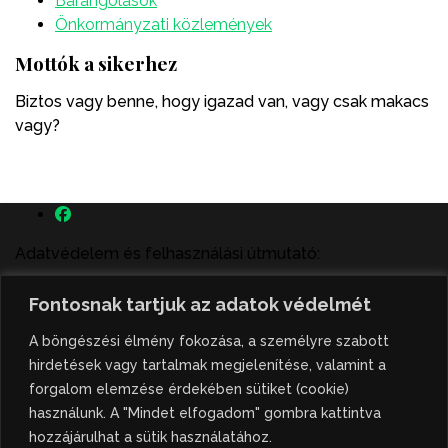
Barangolások
Önkormányzati közlemények
Mottók a sikerhez
Biztos vagy benne, hogy igazad van, vagy csak makacs
vagy?
Adatvédelem és felhasználási útmutató:
A szenttamás.rs magyar nyelvű internetes hírportálon
Fontosnak tartjuk az adatok védelmét
megjelenő szerzői írások, a híranyag és minden egyéb
tartalom a portált működtető Gion Nándor Kulturális
A böngészési élmény fokozása, a személyre szabott
Központ szellemi tulajdonát képezik, amely szellemi
hirdetések vagy tartalmak megjelenítése, valamint a
tulajdont a nemzetközi és szerbiai törvények védik. A
forgalom elemzése érdekében sütiket (cookie)
jogosulatlan felhasználás büntető- és polgári jogi
használunk. A "Mindet elfogadom" gombra kattintva
következményeket von maga után. A hírportálon
hozzájárulhat a sütik használatához.