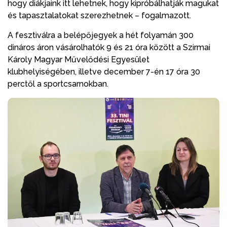
hogy diákjaink itt lehetnek, hogy kipróbálhatják magukat
és tapasztalatokat szerezhetnek – fogalmazott.
A fesztiválra a belépőjegyek a hét folyamán 300
dináros áron vásárolhatók 9 és 21 óra között a Szirmai
Károly Magyar Művelődési Egyesület
klubhelyiségében, illetve december 7-én 17 óra 30
perctől a sportcsarnokban.