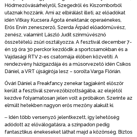
Hódmezővásárhelyről, Szegedről és Kiszomborból
utaznak hozzánk. Ami az elbírálást illeti, az előadókat
idén Vitkay Kucsera Ágota énektanár, operaénekes,
Erős Ervin zeneszerző, Szerda Árpád előadóművész,
zenész, valamint László Judit színművésznő
összetételű zsűri osztályozza. A fesztivál december 7-
én 19 óra 30 perckor kezdődik a sportcsarnokban és a
Vajdasági RTV 2-es csatornája élőben közvetíti. A
rendezvény házigazdája és a műsorvezető idén Csíkos
Dániel, a VRT újságírója lesz – sorolta Varga Flórián.
Óvári Dániel a Freakfancy zenekar tagjaként először
került a fesztivál szervezőbizottságába, az elejétől
kezdve folyamatosan jelen volt a próbákon. Szerinte az
elmúlt hetekben nagyon erős mezőny alakult ki.
‒ Idén több versenyző jelentkezett, így lehetőség
adódott az előválogatásra, a színpadon pedig
fantasztikus énekeseket láthat majd a közönség. Biztos