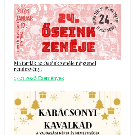
Ma tartják az Őseink zenéje népzenei
rendezvényt
17.01.2026
Események