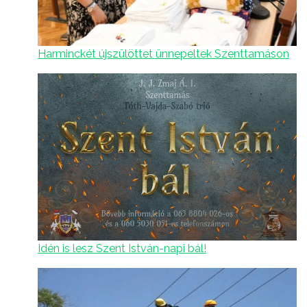
Harminckét újszülöttet ünnepeltek Szenttamáson
Idén is lesz Szent István-napi bál!