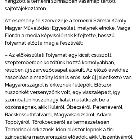
hangzott a temerini színházban vasárnap tartott
sajtótájékoztatón.
Az esemény fő szervezője a temerini Szirmai Károly
Magyar Művelődési Egyesület, melynek elnöke, Varga
Flórián a média képviselőinek kifejtette, hosszú
folyamat előzte meg a fesztivált:
‒ Az előkészületi folyamat egy kicsit csúszott,
szeptemberben kezdtünk hozzá komolyabban,
részben új szervezőcsapat alakult. Az előző évekhez
hasonlóan a mezőny idén is erős, sok új jelentkező van,
Magyarországról is érkeznek fellépők. Először
huszonkét versenyzőnk volt, egy visszalépett, így
szombaton huszonegy fiatal mutatkozik be a
közönségnek, akik Kúláról, Óbecséről, Péterrévéről,
Bácskossuthfalváról, Magyarkanizsáról, Adáról,
Topolyáról, Törökbecséről és természetesen
Temerinből érkeznek. Idén először lépnek a tini
színpadjára magyarországi előadók, akik Újszentivánról,