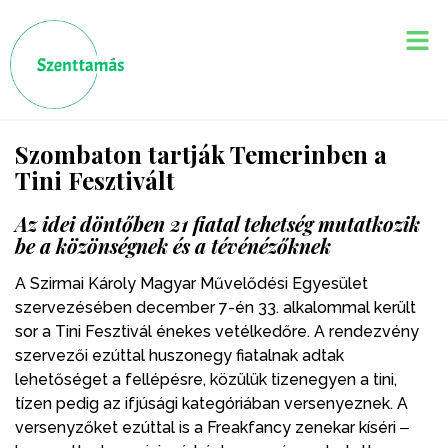
Szombaton tartják Temerinben a
Tini Fesztivált
Az idei döntőben 21 fiatal tehetség mutatkozik
be a közönségnek és a tévénézőknek
A Szirmai Károly Magyar Művelődési Egyesület
szervezésében december 7-én 33. alkalommal került
sor a Tini Fesztivál énekes vetélkedőre. A rendezvény
szervezői ezúttal huszonegy fiatalnak adtak
lehetőséget a fellépésre, közülük tizenegyen a tini,
tízen pedig az ifjúsági kategóriában versenyeznek. A
versenyzőket ezúttal is a Freakfancy zenekar kíséri ‒