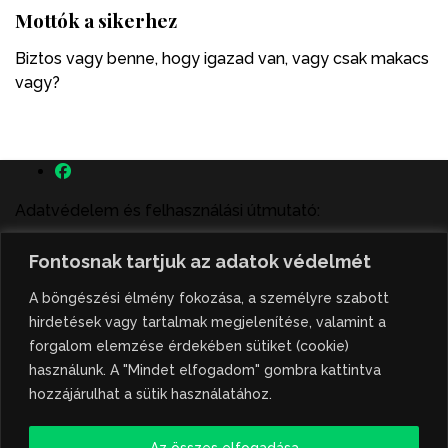
Mottók a sikerhez
Biztos vagy benne, hogy igazad van, vagy csak makacs
vagy?
Adatvédelem és felhasználási útmutató:
A szenttamás.rs magyar nyelvű internetes hírportálon
Fontosnak tartjuk az adatok védelmét
megjelenő szerzői írások, a híranyag és minden egyéb
tartalom a portált működtető Gion Nándor Kulturális
A böngészési élmény fokozása, a személyre szabott
Központ szellemi tulajdonát képezik, amely szellemi
hirdetések vagy tartalmak megjelenítése, valamint a
tulajdont a nemzetközi és szerbiai törvények védik. A
forgalom elemzése érdekében sütiket (cookie)
jogosulatlan felhasználás büntető- és polgári jogi
használunk. A "Mindet elfogadom" gombra kattintva
következményeket von maga után. A hírportálon
hozzájárulhat a sütik használatához.
megjelent híranyag közlése vagy tartalmuk
ismertetése, illetve közzétett fotók átvétele kizárólag
Az összes elfogadása