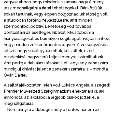
vagyok abban, hogy mindenki számára nagy élmény
lesz meghallgatni a fiatal tehetségeket. Bár közülük
sokan tanulnak, vagy éppen dolgoznak, lehetőség volt
a stúdióban történő felkészülésre, ami minden
szempontból pozitív. Lehetőség volt továbbá
pontosítani az esetleges hibákat, kiküszöbölni a
hiányosságokat és bármilyen segítséget nyújtani ahhoz,
hogy minden zökkenőmentes legyen. A versenyzőkön
látszik, hogy sokat gyakoroltak, készültek, ezért
mindenkinél nagyszerű teljesítményre számíthatunk.
Ami pedig a dalválasztásokat illeti, egy-egy zeneszám
mindig új kihívást jelent a zenekar számára is – mondta
Óvári Dániel.
A sajtótájékoztatón jelen volt Lukács Angéla, a szegedi
Premier Művészeti Szakgimnázium énektanára is, aki
elmondta, az iskolából a legjobb diákok jöttek el a
meghallgatásra.
‒ Nem annyira a dobogós hely a fontos, hanem az,