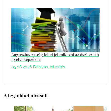
Augusztus 21-éig lehet jelentkezni az őszi szerb
nyelvi képzésre
05.08.2026
Felhívás, értesítés
A legtöbbet olvasott