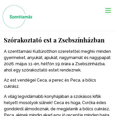
Szórakoztató est a Zsebszínházban
A szenttamási Kultúrotthon szeretettel meghív minden
gyermeket, anyukát, apukát, nagymamát és nagypapát
2026. május 11-én, hétfőn 19 órára a Zsebszínházba,
ahol egy szórakoztató estet rendeznek.
Az est vendégei Ceca, a perec és Peca, a bölcs
cukrász.
A világ legvidámabb konyhájában a szokásos kiflik
helyett mosolyok sülnek! Ceca és húga, Cvrčka édes
gondokról álmodoznak, de megjelenik a bölcs cukrász,
Peca, akinek mindig akad egy jó receptje minden bajra.