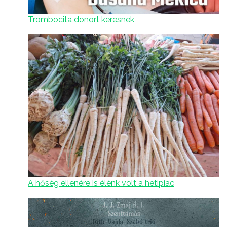
Trombocita donort keresnek
A hőség ellenére is élénk volt a hetipiac