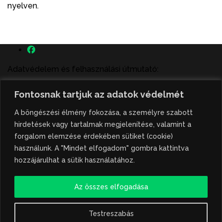
nyelven.
Adatvédelem és felhasználási útmutató:
A szenttamás.rs magyar nyelvű internetes hírportálon
Fontosnak tartjuk az adatok védelmét
megjelenő szerzői írások, a híranyag és minden egyéb
tartalom a portált működtető Gion Nándor Kulturális
A böngészési élmény fokozása, a személyre szabott
Központ szellemi tulajdonát képezik, amely szellemi
hirdetések vagy tartalmak megjelenítése, valamint a
tulajdont a nemzetközi és szerbiai törvények védik. A
forgalom elemzése érdekében sütiket (cookie)
jogosulatlan felhasználás büntető- és polgári jogi
használunk. A "Mindet elfogadom" gombra kattintva
következményeket von maga után. A hírportálon
hozzájárulhat a sütik használatához.
megjelent híranyag közlése vagy tartalmuk
ismertetése, illetve közzétett fotók átvétele kizárólag
Az összes elfogadása
csak hivatkozással, illetve a forrás megjelölésével
lehetséges.
Testreszabás