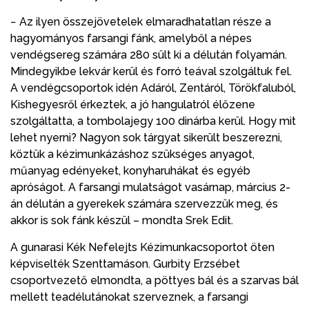
− Az ilyen összejövetelek elmaradhatatlan része a
hagyományos farsangi fánk, amelyből a népes
vendégsereg számára 280 sült ki a délután folyamán.
Mindegyikbe lekvár kerül és forró teával szolgáltuk fel.
A vendégcsoportok idén Adáról, Zentáról, Törökfaluból,
Kishegyesről érkeztek, a jó hangulatról élőzene
szolgáltatta, a tombolajegy 100 dinárba kerül. Hogy mit
lehet nyerni? Nagyon sok tárgyat sikerült beszerezni,
köztük a kézimunkázáshoz szükséges anyagot,
műanyag edényeket, konyharuhákat és egyéb
apróságot. A farsangi mulatságot vasárnap, március 2-
án délután a gyerekek számára szervezzük meg, és
akkor is sok fánk készül – mondta Srek Edit.
A gunarasi Kék Nefelejts Kézimunkacsoportot öten
képviselték Szenttamáson. Gurbity Erzsébet
csoportvezető elmondta, a pöttyes bál és a szarvas bál
mellett teadélutánokat szerveznek, a farsangi