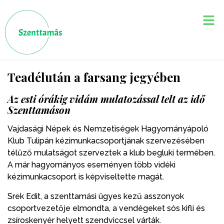
Teadélután a farsang jegyében
Az esti órákig vidám mulatozással telt az idő
Szenttamáson
Vajdasági Népek és Nemzetiségek Hagyományápoló
Klub Tulipán kézimunkacsoportjának szervezésében
télűző mulatságot szerveztek a klub begluki termében.
A már hagyományos eseményen több vidéki
kézimunkacsoport is képviseltette magát.
Srek Edit, a szenttamási ügyes kezű asszonyok
csoportvezetője elmondta, a vendégeket sós kifli és
zsíroskenyér helyett szendviccsel várták.