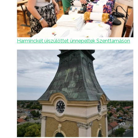
Harminckét újszülöttet ünnepeltek Szenttamáson