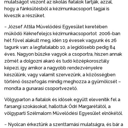
mulatságot viszont az iskolás fiatalok tartják, azzal,
hogy a fánksütésből a kézimunkacsoport tagjai is
kiveszik a részüket.
− József Attila Művelődési Egyesület keretében
működő Kéknefelejcs kézimunkacsoportot 2006-ban
hét fővel alakult meg, idén 19 évesek vagyunk és 26
tagunk van: a legfiatalabb 10, a legidősebb pedig 84
éves. Nagyon büszke vagyok a csoportra, hiszen annak
zömét a dolgozni akaró és tudó középkorosztály
képezi, így amikor a nagyobb rendezvényekre
készülünk, vagy valamit szervezünk, a közösségben
történő összefogás mindig meghozza a gyümölcsét –
mondta a gunarasi csoportvezető.
Völgyparton a fiatalok és idősek együtt elevenítik fel a
farsangi szokásokat, hallottuk Ódri Margarétától, a
völgyparti Szélmalom Művelődési Egyesület elnökétől.
− Nyolcan érkeztünk a szenttamási mulatságra, és bár a