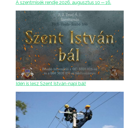
A szentmisék rendje 2026. augusztus 10 ─ 16.
Idén is lesz Szent István-napi bál!