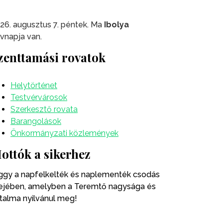
26. augusztus 7. péntek. Ma
Ibolya
vnapja van.
zenttamási rovatok
Helytörténet
Testvérvárosok
Szerkesztő rovata
Barangolások
Önkormányzati közlemények
ottók a sikerhez
ggy a napfelkelték és naplementék csodás
ejében, amelyben a Teremtő nagysága és
talma nyilvánul meg!