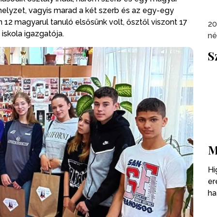
helyzet, vagyis marad a két szerb és az egy-egy
n 12 magyarul tanuló elsősünk volt, ősztől viszont 17
20
iskola igazgatója.
né
S
M
Hi
er
ha