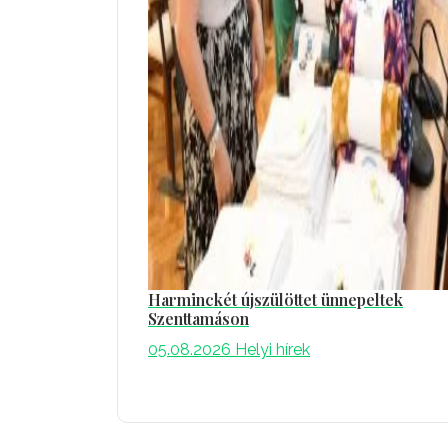
Harminckét újszülöttet ünnepeltek
Szenttamáson
05.08.2026
Helyi hírek