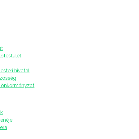
z Szenttamáson
A
at
vanović Zmaj Általános Iskolában
lőtestület
kit a mögöttünk lévő tanév összefoglalójára kértük fel,
 választja el a diákokat a nyári szünidőtől,
steri hivatal
ttségi vizsgát pedig június 17-e és 19-e között
özösség
 önkormányzat
sz, a magyar nyolcadikosokat 18 órakor a templomban
dig az iskolaudvarban szervezik meg a közös
értesítőket, a díjakat és az elismeréseket. A nap
k
dei tanévben négy Vuk-díjasunk van: Vanja Marjanov
zenéje
(VIII.4) és Jelena Stanišić (VIII.4). Büszkék vagyunk rájuk.
tera
van: Gál Sarolta és Nikolina Perović – sorolta az