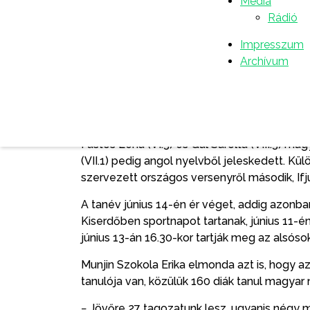
Média
igazgató.
Rádió
Szavai szerint az idei tanévet 52 nyolcadikos
Impresszum
eredményeket illetően pedig 16 kitűnő, 17 je
Archívum
büszkék azokra a tanulókra, akik a különböz
− Ma szerény ajándékkal kedveskedünk azokna
versenyekre. Miljan Slivka hetedikes diák tört
mint nem anyanyelv tantárgyból, Oláh Klaudi
Füstös Léna (VI.3) és Gál Sarolta (VIII.3) mag
(VII.1) pedig angol nyelvből jeleskedett. Kül
szervezett országos versenyről második, Ifj
A tanév június 14-én ér véget, addig azonb
Kiserdőben sportnapot tartanak, június 11-én
június 13-án 16.30-kor tartják meg az alsós
Munjin Szokola Erika elmonda azt is, hogy a
tanulója van, közülük 160 diák tanul magyar 
− Jövőre 27 tagozatunk lesz, ugyanis négy 