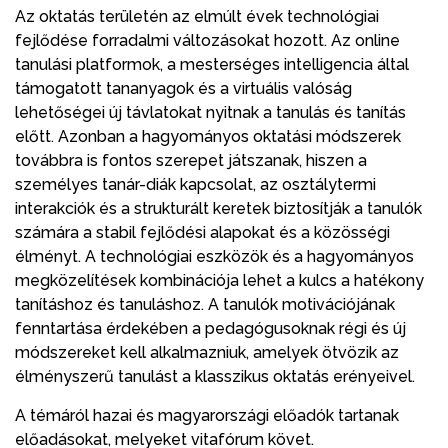
Az oktatás területén az elmúlt évek technológiai
fejlődése forradalmi változásokat hozott. Az online
tanulási platformok, a mesterséges intelligencia által
támogatott tananyagok és a virtuális valóság
lehetőségei új távlatokat nyitnak a tanulás és tanítás
előtt. Azonban a hagyományos oktatási módszerek
továbbra is fontos szerepet játszanak, hiszen a
személyes tanár-diák kapcsolat, az osztálytermi
interakciók és a strukturált keretek biztosítják a tanulók
számára a stabil fejlődési alapokat és a közösségi
élményt. A technológiai eszközök és a hagyományos
megközelítések kombinációja lehet a kulcs a hatékony
tanításhoz és tanuláshoz. A tanulók motivációjának
fenntartása érdekében a pedagógusoknak régi és új
módszereket kell alkalmazniuk, amelyek ötvözik az
élményszerű tanulást a klasszikus oktatás erényeivel.
A témáról hazai és magyarországi előadók tartanak
előadásokat, melyeket vitafórum követ.