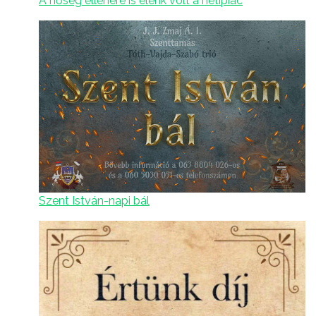
A hőség ellenére is élénk volt a hetipiac
Szent István-napi bál