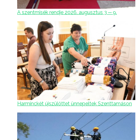
A szentmisék rendje 2026. augusztus 3 ─ 9.
Harminckét újszülöttet ünnepeltek Szenttamáson