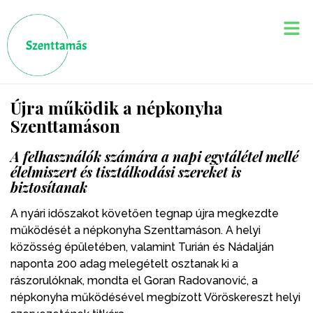
Újra működik a népkonyha
Szenttamáson
A felhasználók számára a napi egytálétel mellé
élelmiszert és tisztálkodási szereket is
biztosítanak
A nyári időszakot követően tegnap újra megkezdte
működését a népkonyha Szenttamáson. A helyi
közösség épületében, valamint Turián és Nádalján
naponta 200 adag melegételt osztanak ki a
rászorulóknak, mondta el Goran Radovanović, a
népkonyha működésével megbízott Vöröskereszt helyi