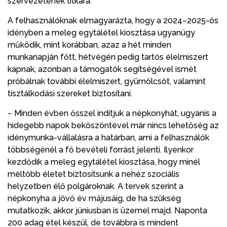
szervezetének titkára.
A felhasználóknak elmagyarázta, hogy a 2024–2025-ös
idényben a meleg egytálétel kiosztása ugyanúgy
működik, mint korábban, azaz a hét minden
munkanapján főtt, hétvégén pedig tartós élelmiszert
kapnak, azonban a támogatók segítségével ismét
próbálnak további élelmiszert, gyümölcsöt, valamint
tisztálkodási szereket biztosítani.
− Minden évben ősszel indítjuk a népkonyhát, ugyanis a
hidegebb napok beköszöntével már nincs lehetőség az
idénymunka-vállalásra a határban, ami a felhasználók
többségénél a fő bevételi forrást jelenti. Ilyenkor
kezdődik a meleg egytálétel kiosztása, hogy minél
méltóbb életet biztosítsunk a nehéz szociális
helyzetben élő polgároknak. A tervek szerint a
népkonyha a jövő év májusáig, de ha szükség
mutatkozik, akkor júniusban is üzemel majd. Naponta
200 adag étel készül, de továbbra is mindent