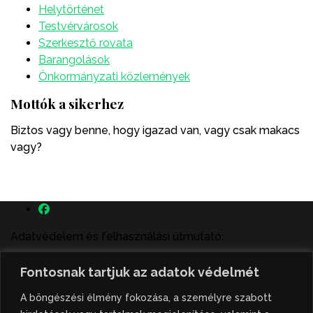
Helytörténet
Testvérvárosok
Szerkesztő rovata
Barangolások
Önkormányzati közlemények
Mottók a sikerhez
Biztos vagy benne, hogy igazad van, vagy csak makacs
vagy?
Adatvédelem és felhasználási útmutató:
A szenttamás.rs magyar nyelvű internetes hírportálon
Fontosnak tartjuk az adatok védelmét
megjelenő szerzői írások, a híranyag és minden egyéb
tartalom a portált működtető Gion Nándor Kulturális
A böngészési élmény fokozása, a személyre szabott