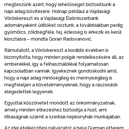
megteszünk azért, hogy lehetőséget biztosítsunk a
napi adag bővítésére. Holnap például a Vajdasági
Vöröskereszt és a Vajdasági Élelmiszerbank
adományaként üdítőket osztunk, a továbbiakban pedig
gyümölcs, zöldségféle, tej, édesség is érkezik és kerül
kiosztásra – mondta Goran Radovanović.
Rámutatott, a Vöröskereszt a korábbi években is
bizonyította, hogy minden polgár rendelkezésére áll, az
emberekkel, így a felhasználókkal folyamatosan
kapcsolatban vannak. Igyekeznek gondoskodni arról,
hogy a napi adag minőségileg és mennyiségileg is
megfeleljen a követelményeknek, hogy a rászorulók
elégedettek legyenek.
Egyúttal köszönetet mondott az önkormányzatnak,
amely minden étkezéshez biztosítja a húst, ami
ritkaságnak számít a szerbiai népkonyhák munkájában.
Az idei ételkészítési pályázatot a helyi Gurman étterem