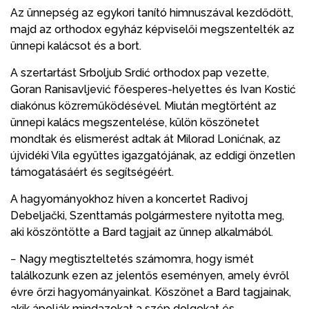
Az ünnepség az egykori tanító himnuszával kezdődött,
majd az orthodox egyház képviselői megszentelték az
ünnepi kalácsot és a bort.
A szertartást Srboljub Srdić orthodox pap vezette,
Goran Ranisavljević főesperes-helyettes és Ivan Kostić
diakónus közreműködésével. Miután megtörtént az
ünnepi kalács megszentelése, külön köszönetet
mondtak és elismerést adtak át Milorad Lonićnak, az
újvidéki Vila együttes igazgatójának, az eddigi önzetlen
támogatásáért és segítségéért.
A hagyományokhoz híven a koncertet Radivoj
Debeljački, Szenttamás polgármestere nyitotta meg,
aki köszöntötte a Bard tagjait az ünnep alkalmából.
− Nagy megtiszteltetés számomra, hogy ismét
találkozunk ezen az jelentős eseményen, amely évről
évre őrzi hagyományainkat. Köszönet a Bard tagjainak,
akik ápolják mindazokat a szép dolgokat és