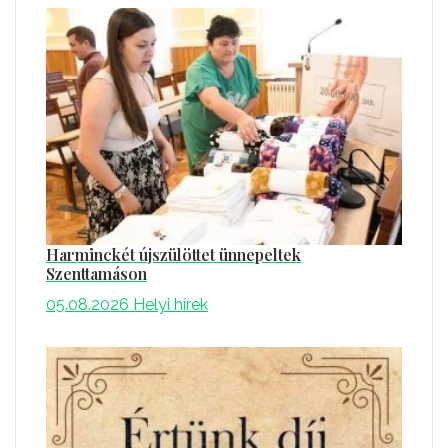
Harminckét újszülöttet ünnepeltek
Szenttamáson
05.08.2026
Helyi hírek