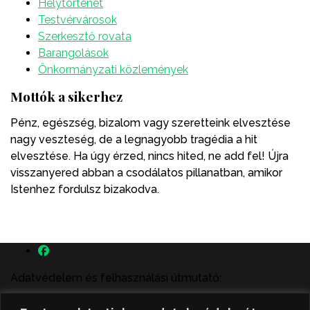
Helytörténet
Testvérvárosok
Szerkesztő rovata
Barangolások
Önkormányzati közlemények
Mottók a sikerhez
Pénz, egészség, bizalom vagy szeretteink elvesztése
nagy veszteség, de a legnagyobb tragédia a hit
elvesztése. Ha úgy érzed, nincs hited, ne add fel! Újra
visszanyered abban a csodálatos pillanatban, amikor
Istenhez fordulsz bizakodva.
Adatvédelem és felhasználási útmutató:
A szenttamás.rs magyar nyelvű internetes hírportálon