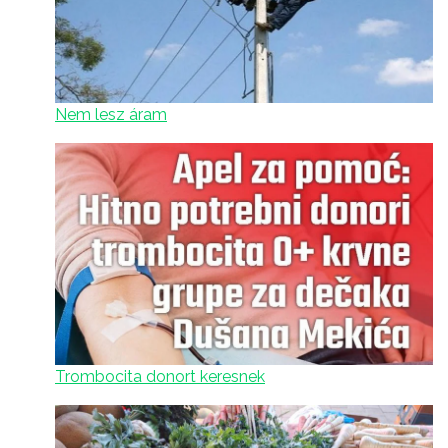
Nem lesz áram
Trombocita donort keresnek