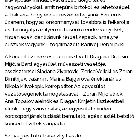
hagyományokat, amit népünk birtokol, és lehetőséget
adnak arra, hogy ennek részesei legyünk. Ezúton is
üzenem, hogy az önkormányzat továbbra is felkarolja
és támogatja az ilyen és hasonló rendezvényeket,
hiszen ezek identitásunk részét képezik, amelyre
büszkék vagyunk – fogalmazott Radivoj Debeljački.
A koncert szervezésében részt vett Dragana Drapšin
Mijić, a Bard egyesület művészeti vezetője,
asszisztensei Slađana Živanović, Zorica Velicki és Zoran
Dimitrijev, valamint Marina Bajgerova énektanár és
Nikola Krivokapić korrepetitor. Az egyesület
vezetőségének támogatásával − Zoran Mijić elnök,
Ana Topalov alelnök és Dragan Krnjetin tiszteletbeli
elnök − egy színvonalas, az egyesület minden
korcsoportjának tudását bemutató, egész estét betöltő
koncertet vittek színpadra.
Szöveg és fotó: Paraczky László