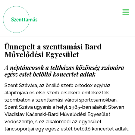
Ünnepelt a szenttamási Bard
Művelődési Egyesület
A néptáncosok a teltházas közönség számára
egész estet betöltő koncertet adtak
Szent Szávára, az önálló szerb ortodox egyház
alapítójára és első szerb érsekére emlékeztek
szombaton a szenttamási városi sportcsarnokban.
Szent Száva ugyanis a helyi, 1985-ben alakult Stevan
Vladislav Kaćanski-Bard Művelődési Egyesület
védőszentje, s ez alkalomból az egyesület
táncsoportjai egy egész estét betöltő koncertet adtak.