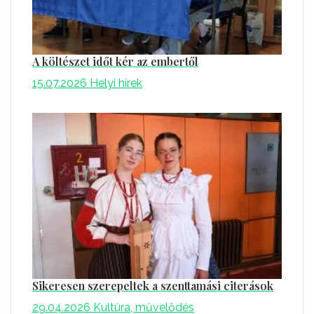
A költészet időt kér az embertől
15.07.2026
Helyi hírek
Sikeresen szerepeltek a szenttamási citerások
29.04.2026
Kultúra, művelődés