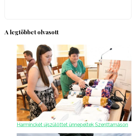
A legtöbbet olvasott
Harminckét újszülöttet ünnepeltek Szenttamáson