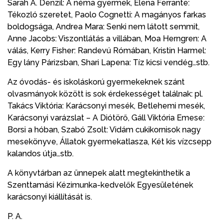
Sarah A. Denzil: A néma gyermek, Elena Ferrante:
Tékozló szeretet, Paolo Cognetti: A magányos farkas
boldogsága, Andrea Mara: Senki nem látott semmit,
Anne Jacobs: Viszontlátás a villában, Moa Herngren: A
válás, Kerry Fisher: Randevú Rómában, Kristin Harmel:
Egy lány Párizsban, Shari Lapena: Tíz kicsi vendég…stb.
Az óvodás- és iskoláskorú gyermekeknek szánt
olvasmányok között is sok érdekességet találnak: pl.
Takács Viktória: Karácsonyi mesék, Betlehemi mesék,
Karácsonyi varázslat – A Diótörő, Gáll Viktória Emese:
Borsi a hóban, Szabó Zsolt: Vidám cukikornisok nagy
mesekönyve, Állatok gyermekatlasza, Két kis vízcsepp
kalandos útja…stb.
A könyvtárban az ünnepek alatt megtekinthetik a
Szenttamási Kézimunka-kedvelők Egyesületének
karácsonyi kiállítását is.
P. A.