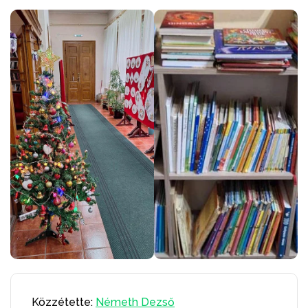
Közzétette:
Németh Dezső