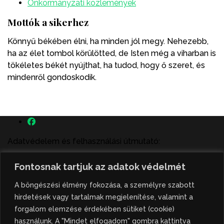
Önkormányzati közlemények
Mottók a sikerhez
Könnyű békében élni, ha minden jól megy. Nehezebb,
ha az élet tombol körülötted, de Isten még a viharban is
tökéletes békét nyújthat, ha tudod, hogy ő szeret, és
mindenről gondoskodik.
Adatvédelem és felhasználási útmutató:
A szenttamás.rs magyar nyelvű internetes hírportálon
Fontosnak tartjuk az adatok védelmét
megjelenő szerzői írások, a híranyag és minden egyéb
tartalom a portált működtető Gion Nándor Kulturális
A böngészési élmény fokozása, a személyre szabott
Központ szellemi tulajdonát képezik, amely szellemi
hirdetések vagy tartalmak megjelenítése, valamint a
tulajdont a nemzetközi és szerbiai törvények védik. A
forgalom elemzése érdekében sütiket (cookie)
jogosulatlan felhasználás büntető- és polgári jogi
használunk. A "Mindet elfogadom" gombra kattintva