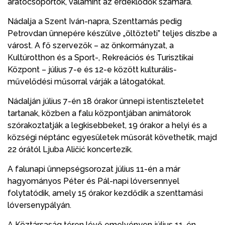
aratócsoportok, valamint az érdeklődők számára.
Nádalja a Szent Iván-napra, Szenttamás pedig
Petrovdan ünnepére készülve „öltözteti” teljes díszbe a
várost. A fő szervezők – az önkormányzat, a
Kultúrotthon és a Sport-, Rekreációs és Turisztikai
Központ – július 7-e és 12-e között kulturális-
művelődési műsorral várják a látogatókat.
Nádalján július 7-én 18 órakor ünnepi istentiszteletet
tartanak, közben a falu központjában animátorok
szórakoztatják a legkisebbeket, 19 órakor a helyi és a
községi néptánc egyesületek műsorát követhetik, majd
22 órától Ljuba Aličić koncertezik.
A falunapi ünnepségsorozat július 11-én a már
hagyományos Péter és Pál-napi lóversennyel
folytatódik, amely 15 órakor kezdődik a szenttamási
lóversenypályán.
A Köztársaság téren lévő emelvényen július 11-én