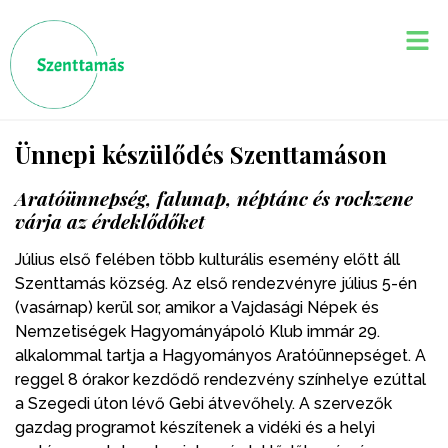
Ünnepi készülődés Szenttamáson
Aratóünnepség, falunap, néptánc és rockzene
várja az érdeklődőket
Július első felében több kulturális esemény előtt áll
Szenttamás község. Az első rendezvényre július 5-én
(vasárnap) kerül sor, amikor a Vajdasági Népek és
Nemzetiségek Hagyományápoló Klub immár 29.
alkalommal tartja a Hagyományos Aratóünnepséget. A
reggel 8 órakor kezdődő rendezvény színhelye ezúttal
a Szegedi úton lévő Gebi átvevőhely. A szervezők
gazdag programot készítenek a vidéki és a helyi