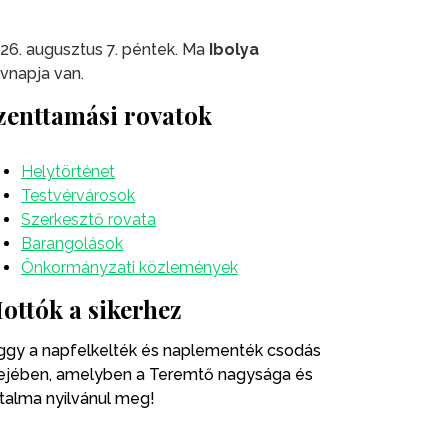
26. augusztus 7. péntek. Ma
Ibolya
vnapja van.
zenttamási rovatok
Helytörténet
Testvérvárosok
Szerkesztő rovata
Barangolások
Önkormányzati közlemények
ottók a sikerhez
ggy a napfelkelték és naplementék csodás
ejében, amelyben a Teremtő nagysága és
talma nyilvánul meg!