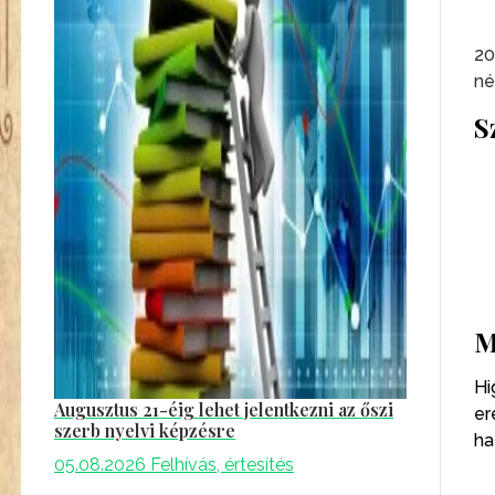
20
né
S
M
Hi
Augusztus 21-éig lehet jelentkezni az őszi
er
szerb nyelvi képzésre
ha
05.08.2026
Felhívás, értesítés