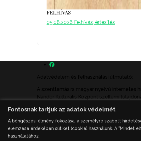
FELHÍVÁS
05.08.2026
Felhívás, értesítés
Adatvédelem és felhasználási útmutató:
A szenttamás.rs magyar nyelvű internetes h
Nándor Kulturális Központ szellemi tulajdoná
felhasználás büntető- és polgári jogi köve
Fontosnak tartjuk az adatok védelmét
illetve közzétett fotók átvétele kizárólag cs
A böngészési élmény fokozása, a személyre szabott hirdetése
Hivatkozás formája: szenttamas.rs
elemzése érdekében sütiket (cookie) használunk. A "Mindet el
használatához.
Powered by:
Studio Present
©2026