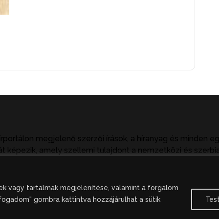
írportálon megjelenő szerzői írások, a híranyag és minden e
t képezik, amely szellemi tulajdont a nemzetközi és szerbia
tkezményeket von maga után. A hírportálon megjelent hírany
ak hivatkozással, illetve a forrás megjelölésével lehetséges.
k vagy tartalmak megjelenítése, valamint a forgalom
fogadom" gombra kattintva hozzájárulhat a sütik
Tes