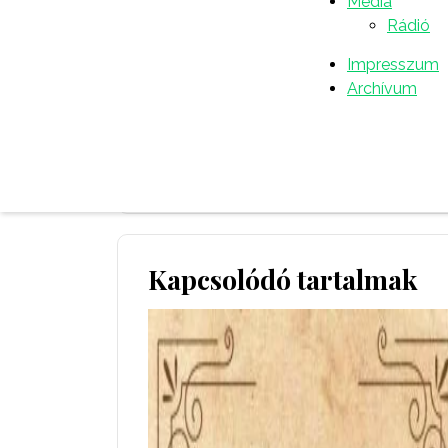
Média
Rádió
Közzétette:
Németh Dezső
Impresszum
ápr 30, 2025
19:27 du.
Archívum
Kapcsolódó tartalmak