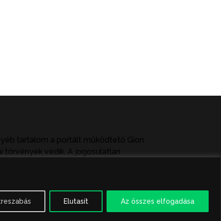
gyéb tartalom a portált működtető Gion
i törvények védik. A jogosulatlan
ag közlése vagy tartalmuk ismertetése,
treszabás
Elutasít
Az összes elfogadása