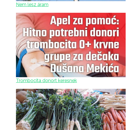
Nem lesz áram
Trombocita donort keresnek