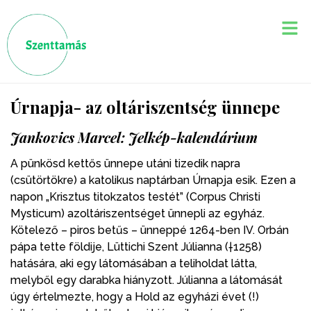
Úrnapja- az oltáriszentség ünnepe
Jankovics Marcel: Jelkép-kalendárium
A pünkösd kettős ünnepe utáni tizedik napra
(csütörtökre) a katolikus naptárban Úrnapja esik. Ezen a
napon „Krisztus titokzatos testét” (Corpus Christi
Mysticum) azoltáriszentséget ünnepli az egyház.
Kötelező – piros betűs – ünneppé 1264-ben IV. Orbán
pápa tette földije, Lüttichi Szent Júlianna (†1258)
hatására, aki egy látomásában a teliholdat látta,
melyből egy darabka hiányzott. Júlianna a látomását
úgy értelmezte, hogy a Hold az egyházi évet (!)