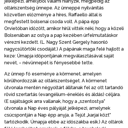
jelképezi, amelyből valami hiányzik, mégpedig az
oltáriszentség ünnepe. Az ünneppé nyilvánítás
közvetlen előzménye a híres, Raffaello által is
megfestett bolsenai csoda volt. A pápa épp
Orvietóban időzött, amikor hírül vitték néki, hogy a közeli
Bolsenában az ostya a pap kezében úrfelmutatáskor
vérezni kezdett. (L. Nagy Szent Gergely hasonló
nagycsütörtöki csodáját.) A pápának maga felé hajlott a
keze: Úrnapja időpontjának megválasztásával saját
nevét, – névünnepét is fényesebbé tette.
Az ünnep fő eseménye a körmenet, amelyen
körülhordozzák az oltáriszentséget. A körmenet
útvonala mentén négyoltárt állítanak fel az ott tartandó
rövid szertartás (evangélium-éneklés és áldás) céljára.
(E sajátságok arra vallanak, hogy a „szentostya”
útvonala a Nap éves pályáját jelképezi, amelynek
csúcspontján a Nap épp anyja, a Tejút „karjai közt”
tartózkodik. Úrnapja ebbe az időszakba esik.) Az oltárok