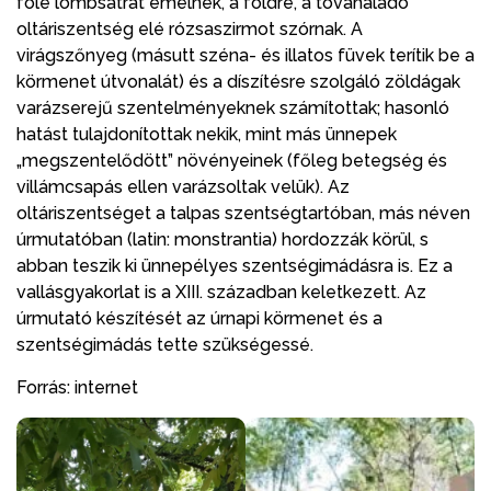
fölé lombsátrat emelnek, a földre, a tovahaladó
oltáriszentség elé rózsaszirmot szórnak. A
virágszőnyeg (másutt széna- és illatos füvek terítik be a
körmenet útvonalát) és a díszítésre szolgáló zöldágak
varázserejű szentelményeknek számítottak; hasonló
hatást tulajdonítottak nekik, mint más ünnepek
„megszentelődött” növényeinek (főleg betegség és
villámcsapás ellen varázsoltak velük). Az
oltáriszentséget a talpas szentségtartóban, más néven
úrmutatóban (latin: monstrantia) hordozzák körül, s
abban teszik ki ünnepélyes szentségimádásra is. Ez a
vallásgyakorlat is a XIII. században keletkezett. Az
úrmutató készítését az úrnapi körmenet és a
szentségimádás tette szükségessé.
Forrás: internet