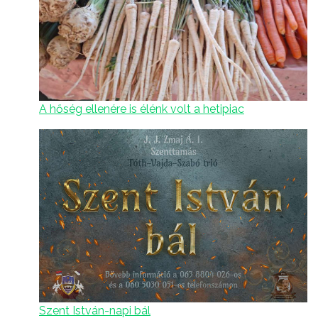
A hőség ellenére is élénk volt a hetipiac
Szent István-napi bál