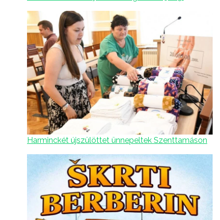
Harminckét újszülöttet ünnepeltek Szenttamáson