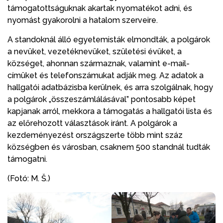
támogatottságuknak akartak nyomatékot adni, és
nyomást gyakorolni a hatalom szerveire.
A standoknál álló egyetemisták elmondták, a polgárok
a nevüket, vezetéknevüket, születési évüket, a
községet, ahonnan származnak, valamint e-mail-
címüket és telefonszámukat adják meg. Az adatok a
hallgatói adatbázisba kerülnek, és arra szolgálnak, hogy
a polgárok „összeszámlálásával” pontosabb képet
kapjanak arról, mekkora a támogatás a hallgatói lista és
az előrehozott választások iránt. A polgárok a
kezdeményezést országszerte több mint száz
községben és városban, csaknem 500 standnál tudták
támogatni.
(Fotó: M. Š.)