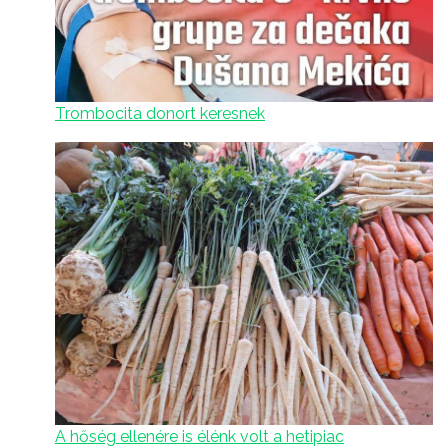
Trombocita donort keresnek
A hőség ellenére is élénk volt a hetipiac