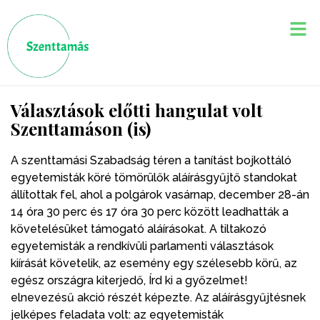
Választások előtti hangulat volt
Szenttamáson (is)
A szenttamási Szabadság téren a tanítást bojkottáló
egyetemisták köré tömörülők aláírásgyűjtő standokat
állítottak fel, ahol a polgárok vasárnap, december 28-án
14 óra 30 perc és 17 óra 30 perc között leadhatták a
követelésüket támogató aláírásokat. A tiltakozó
egyetemisták a rendkívüli parlamenti választások
kiírását követelik, az esemény egy szélesebb körű, az
egész országra kiterjedő, Írd ki a győzelmet!
elnevezésű akció részét képezte. Az aláírásgyűjtésnek
jelképes feladata volt: az egyetemisták