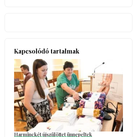
Kapcsolódó tartalmak
Harminckét újszülöttet ünnepeltek