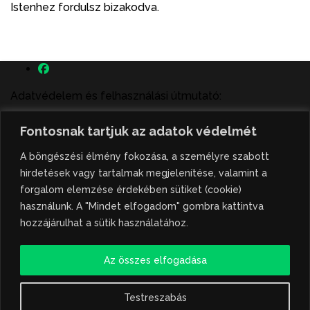
Istenhez fordulsz bizakodva.
Adatvédelem és felhasználási útmutató:
A szenttamás.rs magyar nyelvű internetes hírportálon
Fontosnak tartjuk az adatok védelmét
megjelenő szerzői írások, a híranyag és minden egyéb
tartalom a portált működtető Gion Nándor Kulturális
A böngészési élmény fokozása, a személyre szabott
Központ szellemi tulajdonát képezik, amely szellemi
hirdetések vagy tartalmak megjelenítése, valamint a
tulajdont a nemzetközi és szerbiai törvények védik. A
forgalom elemzése érdekében sütiket (cookie)
jogosulatlan felhasználás büntető- és polgári jogi
használunk. A "Mindet elfogadom" gombra kattintva
következményeket von maga után. A hírportálon
hozzájárulhat a sütik használatához.
megjelent híranyag közlése vagy tartalmuk
ismertetése, illetve közzétett fotók átvétele kizárólag
Az összes elfogadása
csak hivatkozással, illetve a forrás megjelölésével
lehetséges.
Testreszabás