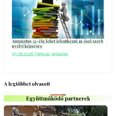
Augusztus 21-éig lehet jelentkezni az őszi szerb
nyelvi képzésre
05.08.2026
Felhívás, értesítés
A legtöbbet olvasott
Együttműködő partnerek