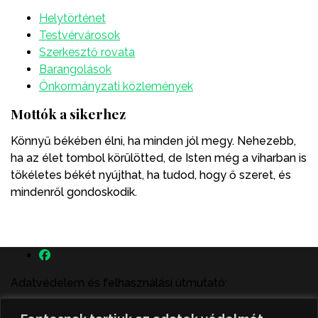
Helytörténet
Testvérvárosok
Szerkesztő rovata
Barangolások
Önkormányzati közlemények
Mottók a sikerhez
Könnyű békében élni, ha minden jól megy. Nehezebb,
ha az élet tombol körülötted, de Isten még a viharban is
tökéletes békét nyújthat, ha tudod, hogy ő szeret, és
mindenről gondoskodik.
Adatvédelem és felhasználási útmutató:
A szenttamás.rs magyar nyelvű internetes hírportálon