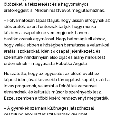
öltözéket, a felszerelést és a hagyományos
aratóreggelit is. Minden résztvevőt megjutalmaznak.
‒ Folyamatosan tapasztaljuk, hogy lassan elfogynak az
idős aratók, ezért fontosnak tartjuk, hogy munka
közben a csapatok ne versengjenek, hanem
barátkozzanak egymással. Nagy bátorság kell ahhoz,
hogy valaki ebben a hőségben bemutassa a valamikori
aratási szokásokat. Idén 14 csapat jelentkezett, és
szerintünk mindannyian első díjat és arany minősítést
érdemelnek – magyarázta Robotka Angéla.
Hozzátette, hogy az egyesület az előző évekhez
képest idén jóval kevesebb támogatást kapott, ezért a
lovas programok, valamint a felnőttek versenyei
elmaradnak, és kulturális műsor is szerényebb lesz.
Ezzel szemben a többi kísérő rendezvényt megtartják.
‒ A gyerekek számára különleges játszóházzal
készülünk, ahol lisztet szitálhatnak, gyurmát