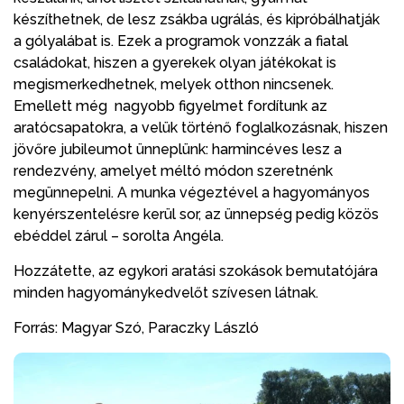
készíthetnek, de lesz zsákba ugrálás, és kipróbálhatják
a gólyalábat is. Ezek a programok vonzzák a fiatal
családokat, hiszen a gyerekek olyan játékokat is
megismerkedhetnek, melyek otthon nincsenek.
Emellett még nagyobb figyelmet fordítunk az
aratócsapatokra, a velük történő foglalkozásnak, hiszen
jövőre jubileumot ünneplünk: harmincéves lesz a
rendezvény, amelyet méltó módon szeretnénk
megünnepelni. A munka végeztével a hagyományos
kenyérszentelésre kerül sor, az ünnepség pedig közös
ebéddel zárul – sorolta Angéla.
Hozzátette, az egykori aratási szokások bemutatójára
minden hagyománykedvelőt szívesen látnak.
Forrás: Magyar Szó, Paraczky László