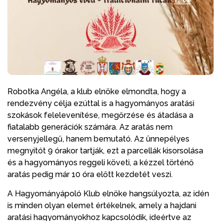
Robotka Angéla, a klub elnöke elmondta, hogy a
rendezvény célja ezúttal is a hagyományos aratási
szokások felelevenítése, megőrzése és átadása a
fiatalabb generációk számára. Az aratás nem
versenyjellegű, hanem bemutató. Az ünnepélyes
megnyitót 9 órakor tartják, ezt a parcellák kisorsolása
és a hagyományos reggeli követi, a kézzel történő
aratás pedig már 10 óra előtt kezdetét veszi.
A Hagyományápoló Klub elnöke hangsúlyozta, az idén
is minden olyan elemet értékelnek, amely a hajdani
aratási hagyományokhoz kapcsolódik, ideértve az