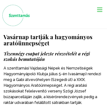
Vasárnap tartják a hagyományos
aratóünnepséget
Tizennégy csapat jelezte részvételét a régi
szokás bemutatóján
A szenttamási Vajdasági Népek és Nemzetiségek
Hagyományápoló Klubja július 5-én (vasárnap) rendezi
meg a Gabi átvevőhelyen (Szegedi út) a XXIX.
Hagyományos Aratóünnepséget. A régi aratási
szokásokat felelevenítő verseny Szögi József
búzaparcelláján zajlik, a kísérőrendezvények pedig a
raktár udvarában felállított sátrakban tartják.