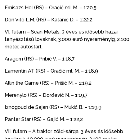
Ernisazs Hol (RS) – Oračić ml. M. – 1:20,5
Don Vito L.M. (RS) – Katanić D. – 1:22,2
VI. futam – Scan Metals, 3 éves és idősebb hazai
tenyésztésű lovaknak, 3.000 euró nyereményig, 2.100
méter, autóstart.
Aragorn (RS) – Pribić V. – 1:18,7
Lamentin AT (RS) – Oračić ml. M. – 1:18,9
Allin the Game (RS) – Prišić M. – 1:19,2
Merenylo (RS) – Đorđević N. – 1:19,7
Iznogoud de Sajan (RS) – Mukić B. – 1:19,9
Panter Star (RS) – Gajić M. – 1:22,2
VII. futam – A traktor zöld-sárga, 3 éves és idősebb
lovaknak, 10.000 euró nyereményig, 2.100 méter,