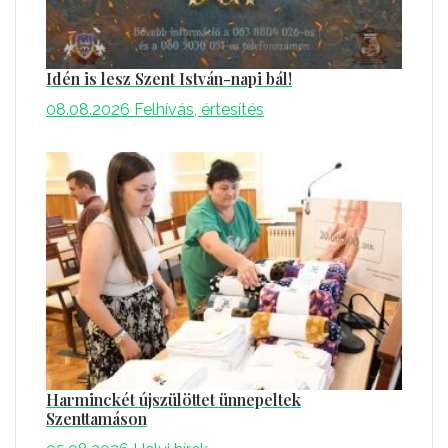
Idén is lesz Szent István-napi bál!
08.08.2026
Felhívás, értesítés
Harminckét újszülöttet ünnepeltek
Szenttamáson