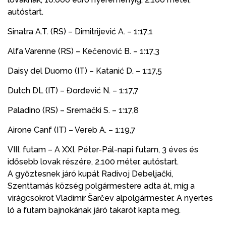
autóstart.
Sinatra A.T. (RS) – Dimitrijević A. – 1:17,1
Alfa Varenne (RS) – Kečenović B. – 1:17,3
Daisy del Duomo (IT) – Katanić D. – 1:17,5
Dutch DL (IT) – Đorđević N. – 1:17,7
Paladino (RS) – Sremački S. – 1:17,8
Airone Canf (IT) – Vereb A. – 1:19,7
VIII. futam – A XXI. Péter-Pál-napi futam, 3 éves és
idősebb lovak részére, 2.100 méter, autóstart.
A győztesnek járó kupát Radivoj Debeljački,
Szenttamás község polgármestere adta át, míg a
virágcsokrot Vladimir Šarčev alpolgármester. A nyertes
ló a futam bajnokának járó takarót kapta meg.