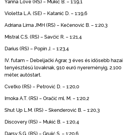
Yanna Love (RS) – Mukić B. – 1:19,1
Violetta L.A. (SE) – Katanić D. – 1:19,6
Adriana Lima JMH (RS) – Kečenović B. – 1:20,3
Mistral C.S. (RS) – Savčić R. – 1:21,4
Darius (RS) – Popin J. – 1:23,4
IV. futam – Debeljački Agrar, 3 éves és idősebb hazai
tenyésztésű lovaknak, 910 euró nyereményig, 2.100
méter, autóstart.
Cvetko (RS) – Petrović D. – 1:20,0
Imoka A.T. (RS) – Oračić ml. M. – 1:20,2
Shut Up L.M. (RS) – Skenderović B. – 1:20,3
Discovery (RS) – Mukić B. – 1:20,4
Darsy S.G. (RS) – Grujić S. – 1:20,6