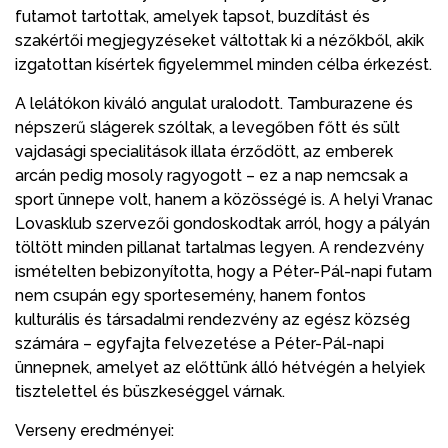
futamot tartottak, amelyek tapsot, buzdítást és
szakértői megjegyzéseket váltottak ki a nézőkből, akik
izgatottan kísértek figyelemmel minden célba érkezést.
A lelátókon kiváló angulat uralodott. Tamburazene és
népszerű slágerek szóltak, a levegőben főtt és sült
vajdasági specialitások illata érződött, az emberek
arcán pedig mosoly ragyogott – ez a nap nemcsak a
sport ünnepe volt, hanem a közösségé is. A helyi Vranac
Lovasklub szervezői gondoskodtak arról, hogy a pályán
töltött minden pillanat tartalmas legyen. A rendezvény
ismételten bebizonyította, hogy a Péter-Pál-napi futam
nem csupán egy sportesemény, hanem fontos
kulturális és társadalmi rendezvény az egész község
számára – egyfajta felvezetése a Péter-Pál-napi
ünnepnek, amelyet az előttünk álló hétvégén a helyiek
tisztelettel és büszkeséggel várnak.
Verseny eredményei: