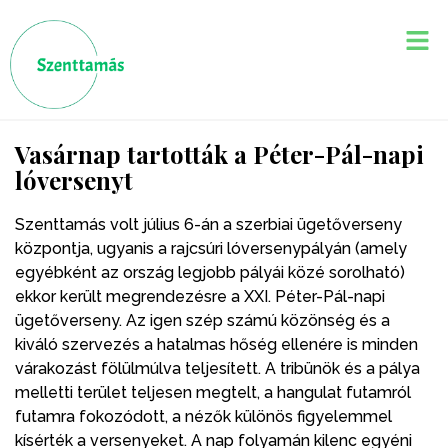
Vasárnap tartották a Péter-Pál-napi
lóversenyt
Szenttamás volt július 6-án a szerbiai ügetőverseny
központja, ugyanis a rajcsúri lóversenypályán (amely
egyébként az ország legjobb pályái közé sorolható)
ekkor került megrendezésre a XXI. Péter-Pál-napi
ügetőverseny. Az igen szép számú közönség és a
kiváló szervezés a hatalmas hőség ellenére is minden
várakozást fölülmúlva teljesített. A tribünök és a pálya
melletti terület teljesen megtelt, a hangulat futamról
futamra fokozódott, a nézők különös figyelemmel
kísérték a versenyeket. A nap folyamán kilenc egyéni