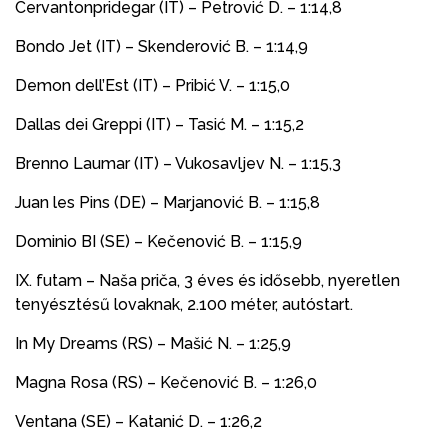
Cervantonpridegar (IT) – Petrović D. – 1:14,8
Bondo Jet (IT) – Skenderović B. – 1:14,9
Demon dell’Est (IT) – Pribić V. – 1:15,0
Dallas dei Greppi (IT) – Tasić M. – 1:15,2
Brenno Laumar (IT) – Vukosavljev N. – 1:15,3
Juan les Pins (DE) – Marjanović B. – 1:15,8
Dominio BI (SE) – Kečenović B. – 1:15,9
IX. futam – Naša priča, 3 éves és idősebb, nyeretlen
tenyésztésű lovaknak, 2.100 méter, autóstart.
In My Dreams (RS) – Mašić N. – 1:25,9
Magna Rosa (RS) – Kečenović B. – 1:26,0
Ventana (SE) – Katanić D. – 1:26,2