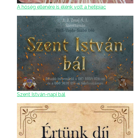
A hőség ellenére is élénk volt a hetipiac
Szent István-napi bál