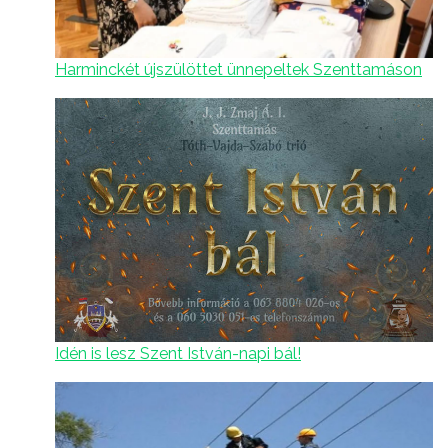
Harminckét újszülöttet ünnepeltek Szenttamáson
Idén is lesz Szent István-napi bál!