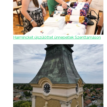
Harminckét újszülöttet ünnepeltek Szenttamáson