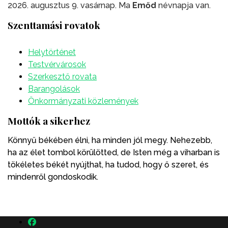
2026. augusztus 9. vasárnap. Ma
Emőd
névnapja van.
Szenttamási rovatok
Helytörténet
Testvérvárosok
Szerkesztő rovata
Barangolások
Önkormányzati közlemények
Mottók a sikerhez
Könnyű békében élni, ha minden jól megy. Nehezebb,
ha az élet tombol körülötted, de Isten még a viharban is
tökéletes békét nyújthat, ha tudod, hogy ő szeret, és
mindenről gondoskodik.