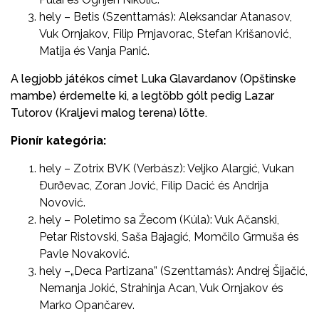
hely – Betis (Szenttamás): Aleksandar Atanasov,
Vuk Ornjakov, Filip Prnjavorac, Stefan Krišanović,
Matija és Vanja Panić.
A legjobb játékos címet Luka Glavardanov (Opštinske
mambe) érdemelte ki, a legtöbb gólt pedig Lazar
Tutorov (Kraljevi malog terena) lőtte.
Pionír kategória:
hely – Zotrix BVK (Verbász): Veljko Alargić, Vukan
Ðurðevac, Zoran Jović, Filip Dacić és Andrija
Novović.
hely – Poletimo sa Žecom (Kúla): Vuk Ačanski,
Petar Ristovski, Saša Bajagić, Momčilo Grmuša és
Pavle Novaković.
hely –„Deca Partizana” (Szenttamás): Andrej Šijačić,
Nemanja Jokić, Strahinja Acan, Vuk Ornjakov és
Marko Opančarev.