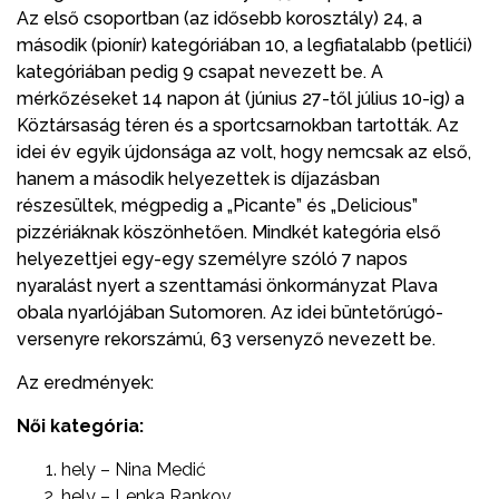
Az első csoportban (az idősebb korosztály) 24, a
második (pionír) kategóriában 10, a legfiatalabb (petlići)
kategóriában pedig 9 csapat nevezett be. A
mérkőzéseket 14 napon át (június 27-től július 10-ig) a
Köztársaság téren és a sportcsarnokban tartották. Az
idei év egyik újdonsága az volt, hogy nemcsak az első,
hanem a második helyezettek is díjazásban
részesültek, mégpedig a „Picante” és „Delicious”
pizzériáknak köszönhetően. Mindkét kategória első
helyezettjei egy-egy személyre szóló 7 napos
nyaralást nyert a szenttamási önkormányzat Plava
obala nyarlójában Sutomoren. Az idei büntetőrúgó-
versenyre rekorszámú, 63 versenyző nevezett be.
Az eredmények:
Női kategória:
hely – Nina Medić
hely – Lenka Rankov