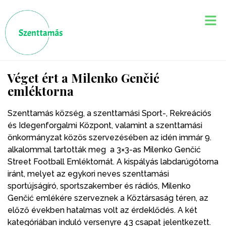
Véget ért a Milenko Genčić
emléktorna
Szenttamás község, a szenttamási Sport-, Rekreációs
és Idegenforgalmi Központ, valamint a szenttamási
önkormányzat közös szervezésében az idén immár 9.
alkalommal tartották meg a 3×3-as Milenko Genčić
Street Football Emléktornát. A kispályás labdarúgótorna
iránt, melyet az egykori neves szenttamási
sportújságíró, sportszakember és rádiós, Milenko
Genčić emlékére szerveznek a Köztársaság téren, az
előző években hatalmas volt az érdeklődés. A két
kategóriában induló versenyre 43 csapat jelentkezett.