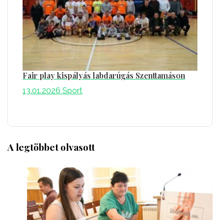
Fair play kispályás labdarúgás Szenttamáson
13.01.2026
Sport
A legtöbbet olvasott