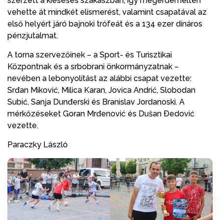
szerzett a kieséses szakaszban, így megérdemelten
vehette át mindkét elismerést, valamint csapatával az
első helyért járó bajnoki trófeát és a 134 ezer dináros
pénzjutalmat.
A torna szervezőinek – a Sport- és Turisztikai
Központnak és a srbobrani önkormányzatnak –
nevében a lebonyolítást az alábbi csapat vezette:
Srđan Miković, Milica Karan, Jovica Andrić, Slobodan
Subić, Sanja Dunđerski és Branislav Jordanoski. A
mérkőzéseket Goran Mrđenović és Dušan Ðedović
vezette.
Paraczky László