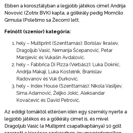
Ebben a korosztályban a legjobb játékos címet Andrija
Novović (Zotrix BVK) kapta, a gólkirály pedig Momčilo
Grmuša (Poletimo sa Žecom) lett.
Felnőtt (szenior) kategória:
hely – Multiprint (Szenttamás): Borislav Ikrašev,
Dragoljub Vasić, Nemanja Šćepanović, Petar
Marojević és Vukašin Avdalović.
hely – Fabbrica Di Pizza (Verbász): Luka Doknić,
Andrija Makaji, Luka Kostelnik, Branislav
Radovanov és Vuk Ðurković.
hely – Index House (Szenttamás): Nikola Vasiljev,
Sima Adamović, Željko Jokić, Aleksandar
Kovačević és David Petrović.
Az eddigi tornáktól eltérően idén egy személy nyerte a
legjobb játékos és a gólkirály címet is, és mivel
Dragoljub Vasić (a Multiprint csapatkaptiánya) 10 gólt