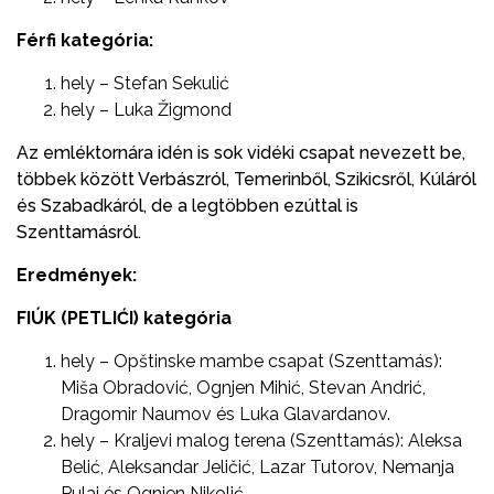
Férfi kategória:
hely – Stefan Sekulić
hely – Luka Žigmond
Az emléktornára idén is sok vidéki csapat nevezett be,
többek között Verbászról, Temerinből, Szikicsről, Kúláról
és Szabadkáról, de a legtöbben ezúttal is
Szenttamásról.
Eredmények:
FIÚK (PETLIĆI) kategória
hely – Opštinske mambe csapat (Szenttamás):
Miša Obradović, Ognjen Mihić, Stevan Andrić,
Dragomir Naumov és Luka Glavardanov.
hely – Kraljevi malog terena (Szenttamás): Aleksa
Belić, Aleksandar Jeličić, Lazar Tutorov, Nemanja
Pulai és Ognjen Nikolić.