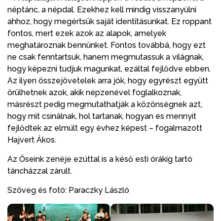
néptánc, a népdal. Ezekhez kell mindig visszanyúlni
ahhoz, hogy megértsük saját identitásunkat. Ez roppant
fontos, mert ezek azok az alapok, amelyek
meghatároznak bennünket. Fontos továbbá, hogy ezt
ne csak fenntartsuk, hanem megmutassuk a világnak,
hogy képezni tudjuk magunkat, ezáltal fejlődve ebben.
Az ilyen összejövetelek arra jók, hogy egyrészt együtt
örülhetnek azok, akik népzenével foglalkoznak,
másrészt pedig megmutathatják a közönségnek azt,
hogy mit csinálnak, hol tartanak, hogyan és mennyit
fejlődtek az elmúlt egy évhez képest – fogalmazott
Hajvert Ákos.
Az Őseink zenéje ezúttal is a késő esti órákig tartó
táncházzal zárult.
Szöveg és fotó: Paraczky László