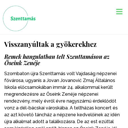
Visszanyúltak a gyökerekhez
Remek hangulatban telt Szenttamáson az
Őseink Zenéje
Szombaton újra Szenttamás volt Vajdaság népzenei
fővárosa, ugyanis a Jovan Jovanović Zmaj Általános
Iskola előcsarnokában immár 24. alkalommal került
megrendezésre az Őseink Zenéje népzenei
rendezvény, mely évről évre nagyszámú érdeklődőt
vonz a dél-bácskai városkába. A teltházas koncert és
az azt követő táncház a népzene kedvelőinek az idén
újra alkalmat adott a találkozásra. De az est ezúttal