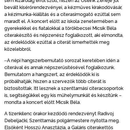
sem kizárólag erről szólt, hiszen az Őseink Zenéje jól
bevált kísérőrendezvényei, a kézműves kirakodóvásár,
a kézimunka-kiállítás és a citerasimogató ezúttal sem
maradt el. A koncert előtt az iskola zenetermében a
gyerekekkel és fiatalokkal a törökbecsei Micsik Béla
citerakészítő és népzenész foglalkozott, aki elmondta,
az érdeklődők ezúttal a citerát ismerhették meg
közelebbről.
‒A népi hangszerbemutató sorozat keretében idén a
citerával és annak népszerűsítésével foglalkozunk.
Bemutatom a hangszert, az érdeklődők ki is
próbálhatják, hiszen a szervezők több citerát is
biztosítottak. Itt lesznek a szenttamási citeracsoportok
is, segítségükkel egy kis műhelymunkát és készítünk –
mondta a koncert előtt Micsik Béla.
A tizenkilenc órakor kezdődő rendezvényt Radivoj
Debeljački, Szenttamás polgármestere nyitotta meg.
Elsőként Hosszú Anasztázia, a Galáris citerakettős