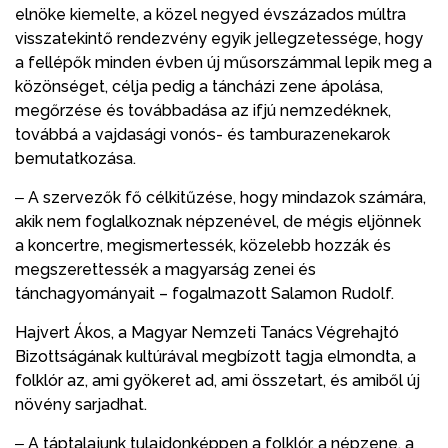
elnöke kiemelte, a közel negyed évszázados múltra
visszatekintő rendezvény egyik jellegzetessége, hogy
a fellépők minden évben új műsorszámmal lepik meg a
közönséget, célja pedig a táncházi zene ápolása,
megőrzése és továbbadása az ifjú nemzedéknek,
továbbá a vajdasági vonós- és tamburazenekarok
bemutatkozása.
‒ A szervezők fő célkitűzése, hogy mindazok számára,
akik nem foglalkoznak népzenével, de mégis eljönnek
a koncertre, megismertessék, közelebb hozzák és
megszerettessék a magyarság zenei és
tánchagyományait – fogalmazott Salamon Rudolf.
Hajvert Ákos, a Magyar Nemzeti Tanács Végrehajtó
Bizottságának kultúrával megbízott tagja elmondta, a
folklór az, ami gyökeret ad, ami összetart, és amiből új
növény sarjadhat.
‒ A táptalajunk tulajdonképpen a folklór, a népzene, a