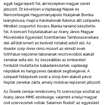
egyik tagja lépett fel, aki középkori magyar zenét
játszott. Őt követően a Vajdasági Népek és
Nemzetiségek Hagyományápoló Klubjának Boróka
leánykórusa, majd a Kárókatonák fiúkórus állt színpadra.
Mindkét csoportot Kovács Blanka tanárnő készítette
fel. A koncert folytatásában az Arany János Magyar
Művelődési Egyesület Szenttamási Tamburazenekara
dél-alföldi ismert és kedvelt nótákat adott elő. Az
Anador szép Anna
című műsort az elmúlt évek
tóthfalusi népzenei táborainak résztvevőiből alakult
zenekar adta elő. Az összeállítás az emberélet
fordulóit mutatta be balladarészletek, vajdasági
népdalok és hangszeres darabok segítségével. A
színpadi fellépések sorát a 2019-ben alakult pécsi
Keptár zenekar zárta, amely moldvai népzenét játszott.
Az Őseink zenéje rendezvény fő szervezője ezúttal az
Arany János MME elnöksége, valamint a helyi magyar
civil szervezetek voltak. Salamon Rudolf, az egyesület