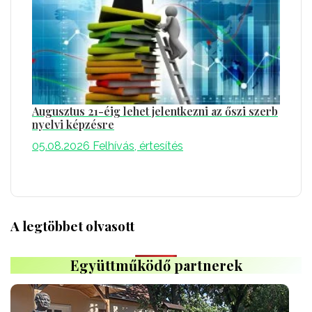
Augusztus 21-éig lehet jelentkezni az őszi szerb
nyelvi képzésre
05.08.2026
Felhívás, értesítés
A legtöbbet olvasott
Együttműködő partnerek