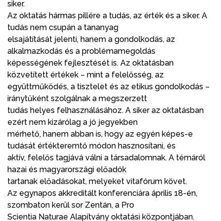
siker.
Az oktatás hármas pillére a tudás, az érték és a siker. A
tudás nem csupán a tananyag
elsajátítását jelenti, hanem a gondolkodás, az
alkalmazkodás és a problémamegoldás
képességének fejlesztését is. Az oktatásban
közvetített értékek – mint a felelősség, az
együttműködés, a tisztelet és az etikus gondolkodás –
iránytűként szolgálnak a megszerzett
tudás helyes felhasználásához. A siker az oktatásban
ezért nem kizárólag a jó jegyekben
mérhető, hanem abban is, hogy az egyén képes-e
tudását értékteremtő módon hasznosítani, és
aktív, felelős tagjává válni a társadalomnak. A témáról
hazai és magyarországi előadók
tartanak előadásokat, melyeket vitafórum követ.
Az egynapos akkreditált konferenciára április 18-én,
szombaton kerül sor Zentán, a Pro
Scientia Naturae Alapítvány oktatási központjában.