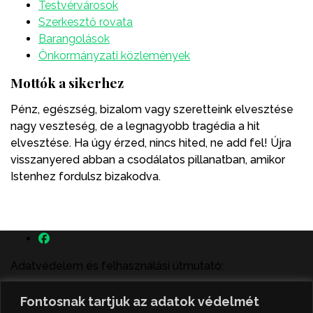
Testvérvárosok
Szerkesztő rovata
Barangolások
Önkormányzati közlemények
Mottók a sikerhez
Pénz, egészség, bizalom vagy szeretteink elvesztése
nagy veszteség, de a legnagyobb tragédia a hit
elvesztése. Ha úgy érzed, nincs hited, ne add fel! Újra
visszanyered abban a csodálatos pillanatban, amikor
Istenhez fordulsz bizakodva.
Adatvédelem és felhasználási útmutató:
A szenttamás.rs magyar nyelvű internetes hírportálon
Fontosnak tartjuk az adatok védelmét
megjelenő szerzői írások, a híranyag és minden egyéb