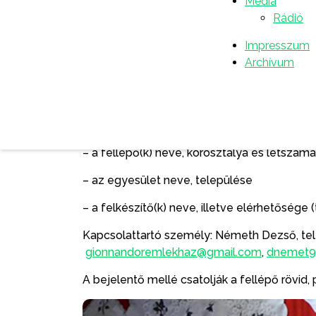
Média
Rádió
A benevezés történhet egyenként vagy cso
keresztül.
Impresszum
Archívum
A bírálóbizottság tagjai Borsi Ferenc és Szab
A jelentkezési határidő 2025. május 6.
A jelentkezéshez szükséges adatok:
– a fellépő(k) neve, korosztálya és létszáma
– az egyesület neve, települése
– a felkészítő(k) neve, illetve elérhetősége
Kapcsolattartó személy: Németh Dezső, te
gionnandoremlekhaz@gmail.com
,
dnemet9
A bejelentő mellé csatolják a fellépő rövid