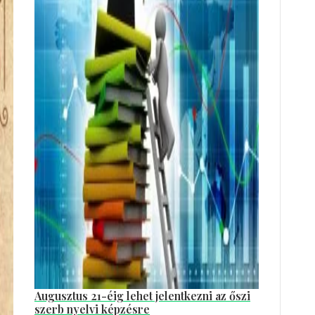
Augusztus 21-éig lehet jelentkezni az őszi
szerb nyelvi képzésre