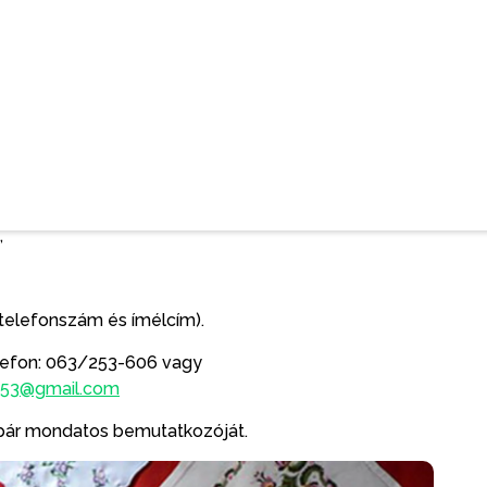
portosan, iskolán vagy művelődési egyesületen
ó Gabriella.
,
 (telefonszám és ímélcím).
lefon: 063/253-606 vagy
53@gmail.com
, pár mondatos bemutatkozóját.