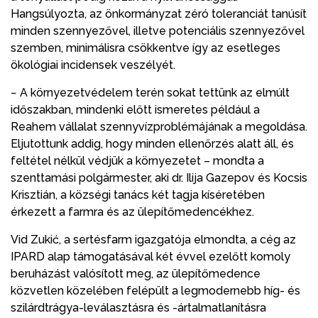
Hangsúlyozta, az önkormányzat zéró toleranciát tanúsít
minden szennyezővel, illetve potenciális szennyezővel
szemben, minimálisra csökkentve így az esetleges
ökológiai incidensek veszélyét.
− A környezetvédelem terén sokat tettünk az elmúlt
időszakban, mindenki előtt ismeretes például a
Reahem vállalat szennyvízproblémájának a megoldása.
Eljutottunk addig, hogy minden ellenőrzés alatt áll, és
feltétel nélkül védjük a környezetet – mondta a
szenttamási polgármester, aki dr. Ilija Gazepov és Kocsis
Krisztián, a községi tanács két tagja kíséretében
érkezett a farmra és az ülepítőmedencékhez.
Vid Zukić, a sertésfarm igazgatója elmondta, a cég az
IPARD alap támogatásával két évvel ezelőtt komoly
beruházást valósított meg, az ülepítőmedence
közvetlen közelében felépült a legmodernebb híg- és
szilárdtrágya-leválasztásra és -ártalmatlanításra