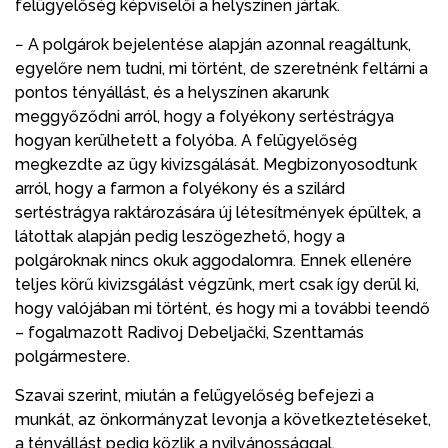
felügyelőség képviselői a helyszínen jártak.
− A polgárok bejelentése alapján azonnal reagáltunk,
egyelőre nem tudni, mi történt, de szeretnénk feltárni a
pontos tényállást, és a helyszínen akarunk
meggyőződni arról, hogy a folyékony sertéstrágya
hogyan kerülhetett a folyóba. A felügyelőség
megkezdte az ügy kivizsgálását. Megbizonyosodtunk
arról, hogy a farmon a folyékony és a szilárd
sertéstrágya raktározására új létesítmények épültek, a
látottak alapján pedig leszögezhető, hogy a
polgároknak nincs okuk aggodalomra. Ennek ellenére
teljes körű kivizsgálást végzünk, mert csak így derül ki,
hogy valójában mi történt, és hogy mi a további teendő
– fogalmazott Radivoj Debeljački, Szenttamás
polgármestere.
Szavai szerint, miután a felügyelőség befejezi a
munkát, az önkormányzat levonja a következtetéseket,
a tényállást pedig közlik a nyilvánossággal.