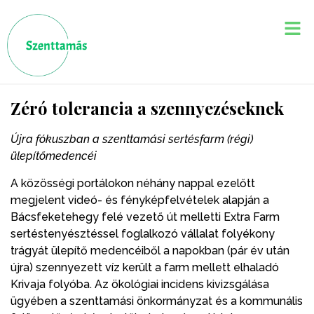
Zéró tolerancia a szennyezéseknek
Újra fókuszban a szenttamási sertésfarm (régi)
ülepítőmedencéi
A közösségi portálokon néhány nappal ezelőtt
megjelent videó- és fényképfelvételek alapján a
Bácsfeketehegy felé vezető út melletti Extra Farm
sertéstenyésztéssel foglalkozó vállalat folyékony
trágyát ülepítő medencéiből a napokban (pár év után
újra) szennyezett víz került a farm mellett elhaladó
Krivaja folyóba. Az ökológiai incidens kivizsgálása
ügyében a szenttamási önkormányzat és a kommunális