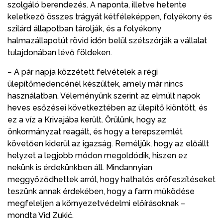
szolgáló berendezés. A naponta, illetve hetente
keletkező összes trágyát kétféleképpen, folyékony és
szilárd állapotban tárolják, és a folyékony
halmazállapotút rövid időn belül szétszórják a vállalat
tulajdonában lévő földeken.
− A pár napja közzétett felvételek a régi
ülepítőmedencénél készültek, amely már nincs
használatban. Véleményünk szerint az elmúlt napok
heves esőzései következtében az ülepítő kiöntött, és
ez a víz a Krivajába került. Örülünk, hogy az
önkormányzat reagált, és hogy a terepszemlét
követően kiderül az igazság. Reméljük, hogy az előállt
helyzet a legjobb módon megoldódik, hiszen ez
nekünk is érdekünkben áll. Mindannyian
meggyőződhettek arról, hogy hathatós erőfeszítéseket
teszünk annak érdekében, hogy a farm működése
megfeleljen a környezetvédelmi előírásoknak –
mondta Vid Zukić.