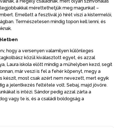
válnak, a Hégely családnak. mert olyan színvonalas
a legjobbakkal mérettethetjük meg magunkat –
ert. Emellett a fesztivál jó hírét viszi a kistermelői,
ilágban. Természetesen mindig topon kell lenni, és
óknak.
 életben
terv, hogy a versenyen valamilyen különleges
tagkolbász közül kiválasztott egyet, és azzal
ya, Laura iskola előtt mindig a műhelyben kezd, segít
r onnan, már veszi is fel a fehér köpenyt, megy a
is készít, most csak azért nem nevezett, mert egyik
ig a jelentkezés feltétele volt. Sebaj, majd jövőre.
nkákat is intézi. Sándor pedig azzal zárta a
dog vagy te is, és a családi boldogság a