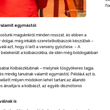
fo
valamit egymástól
emostunk maguknkról minden rosszat, és ebben a
r dolgai, még inkább szeretetkolbászok készültek –
elii azt, hogy ő lett a verseny győztese. – A
s belekerült a kolbászokba, de idén még boldogabban
Csabai Kolbászklubnak – melynek tősgyökeres tagja,
s mindig tanulnak valamit egymástól. Például azt is,
ellett milyen módokon lehet tartani az állandó
 árusítja is a kolbászt, az egyéb disznótoros
válnak is