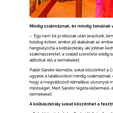
Mindig szakmáznak, és mindig tanulnak 
– Egy nem túl jó időszak után leráztunk, l
boldog évben, amikor jól alakulnak az embe
hangsúlyozta a kolbászkirály, aki jobban kedv
szakmaszeretet, a család szeretete eddig i
állítottuk elő a termékeket.
Pallér Sándor kiemelte, sokat köszönhet a 
ugyanis a találkozókon mindig szakmáznak, é
hogy a megváltozott klimatikus viszonyok m
minőséget. Mert Sándor régóta kistermelő, és
termékeket.
A kolbászkirály sokat köszönhet a feszti