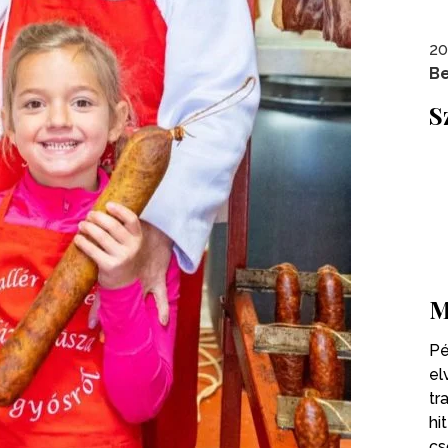
20
Be
S
M
Pé
el
tr
hi
cs