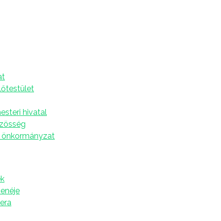
eretetkolbász
A
at
az újkígyósi Pallér Sándor nyerte meg a 28. Csabai
lőtestület
zárazkolbászversenyt a Csabai Kolbászházban.
-án, csütörtökön veheti át a többi díjazotztal együtt a
steri hivatal
olbászkirály kulisszatitkokat is elárult a
özösség
 önkormányzat
, idén elsők lehetnek a kolbászfesztivál
dig többes számban beszél, mert felesége, Móni és
bászkészítésnek, a sikernek, mint ő.
k
zenéje
tera