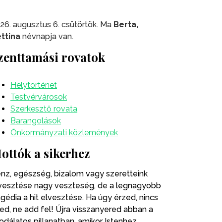
26. augusztus 6. csütörtök. Ma
Berta,
ttina
névnapja van.
zenttamási rovatok
Helytörténet
Testvérvárosok
Szerkesztő rovata
Barangolások
Önkormányzati közlemények
ottók a sikerhez
nz, egészség, bizalom vagy szeretteink
vesztése nagy veszteség, de a legnagyobb
agédia a hit elvesztése. Ha úgy érzed, nincs
ted, ne add fel! Újra visszanyered abban a
odálatos pillanatban, amikor Istenhez