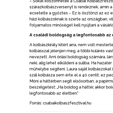
– Sokat köszönhetek a Csabai Kolbászfeszti
szárazkolbászversenyt is rendeznek, amin 
ecsetelte a győztes – Ez is ösztönzi az ez emb
házi kolbászoknak is szerte az országban, v
folyamatos minőséget kell nyújtani a vásárl
A családi boldogság a legfontosabb az
A kolbászkirály kitért arra, nem volt mester
kolbásszal jelenjen meg, a többi kulárés vas
nevezett. Ami óriási boldogság számára, lán
neki, alig lehet elküldeni a suliba. Ha hazaté
műhelybe segíteni. Laura saját kolbászokat 
szál kolbásza sem érte el a 40 centit, ez ped
Móni a háttérben segít elsősorban, a papírmu
beszélgetést: „Ha boldog a háttér, akkor bol
legfontosabb az életben.”
Forrás: csabaikolbaszfesztival.hu