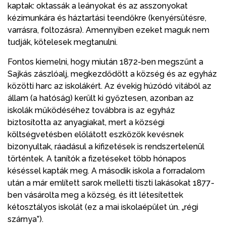
kaptak: oktassák a leányokat és az asszonyokat
kézimunkára és háztartási teendőkre (kenyérsütésre,
varrásra, foltozásra). Amennyiben ezeket maguk nem
tudják, kötelesek megtanulni.
Fontos kiemelni, hogy miután 1872-ben megszűnt a
Sajkás zászlóalj, megkezdődött a község és az egyház
közötti harc az iskolákért. Az évekig húzódó vitából az
állam (a hatóság) került ki győztesen, azonban az
iskolák működéséhez továbbra is az egyház
biztosította az anyagiakat, mert a községi
költségvetésben előlátott eszközök kevésnek
bizonyultak, ráadásul a kifizetések is rendszertelenül
történtek. A tanítók a fizetéseket több hónapos
késéssel kapták meg. A második iskola a forradalom
után a már említett sarok melletti tiszti lakásokat 1877-
ben vásárolta meg a község, és itt létesítettek
kétosztályos iskolát (ez a mai iskolaépület ún. „régi
szárnya”).