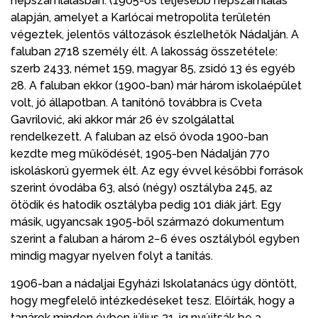
népszámlálásban. (1905-ös teljesebb népszámlálás
alapján, amelyet a Karlócai metropolita területén
végeztek, jelentős változások észlelhetők Nádalján. A
faluban 2718 személy élt. A lakosság összetétele:
szerb 2433, német 159, magyar 85, zsidó 13 és egyéb
28. A faluban ekkor (1900-ban) már három iskolaépület
volt, jó állapotban. A tanítónő továbbra is Cveta
Gavrilović, aki akkor már 26 év szolgálattal
rendelkezett. A faluban az első óvoda 1900-ban
kezdte meg működését, 1905-ben Nádalján 770
iskoláskorú gyermek élt. Az egy évvel későbbi források
szerint óvodába 63, alsó (négy) osztályba 245, az
ötödik és hatodik osztályba pedig 101 diák járt. Egy
másik, ugyancsak 1905-ből származó dokumentum
szerint a faluban a három 2−6 éves osztályból egyben
mindig magyar nyelven folyt a tanítás.
1906-ban a nádaljai Egyházi Iskolatanács úgy döntött,
hogy megfelelő intézkedéseket tesz. Előírták, hogy a
tanárok minden évben július 31-ig nyújtsák be a