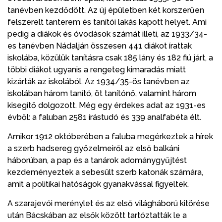
tanévben kezdődött. Az új épületben két korszerűen
felszerelt tanterem és tanítói lakás kapott helyet. Ami
pedig a diákok és óvodások számát illeti, az 1933/34-
es tanévben Nádalján összesen 441 diákot írattak
iskolába, közülük tanításra csak 185 lány és 182 fiú járt, a
többi diákot ugyanis a rengeteg kimaradás miatt
kizárták az iskolából. Az 1934/35-ös tanévben az
iskolában három tanító, öt tanítónő, valamint három
kisegítő dolgozott. Még egy érdekes adat az 1931-es
évből: a faluban 2581 írástudó és 339 analfabéta élt.
Amikor 1912 októberében a faluba megérkeztek a hírek
a szerb hadsereg győzelmeiről az első balkáni
háborúban, a pap és a tanárok adománygyűjtést
kezdeményeztek a sebesült szerb katonák számára,
amit a politikai hatóságok gyanakvással figyeltek.
A szarajevói merénylet és az első világháború kitörése
után Bácskában az elsők között tartóztatták le a