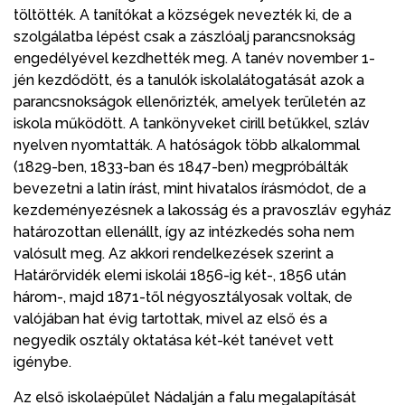
töltötték. A tanítókat a községek nevezték ki, de a
szolgálatba lépést csak a zászlóalj parancsnokság
engedélyével kezdhették meg. A tanév november 1-
jén kezdődött, és a tanulók iskolalátogatását azok a
parancsnokságok ellenőrizték, amelyek területén az
iskola működött. A tankönyveket cirill betűkkel, szláv
nyelven nyomtatták. A hatóságok több alkalommal
(1829-ben, 1833-ban és 1847-ben) megpróbálták
bevezetni a latin írást, mint hivatalos írásmódot, de a
kezdeményezésnek a lakosság és a pravoszláv egyház
határozottan ellenállt, így az intézkedés soha nem
valósult meg. Az akkori rendelkezések szerint a
Határőrvidék elemi iskolái 1856-ig két-, 1856 után
három-, majd 1871-től négyosztályosak voltak, de
valójában hat évig tartottak, mivel az első és a
negyedik osztály oktatása két-két tanévet vett
igénybe.
Az első iskolaépület Nádalján a falu megalapítását