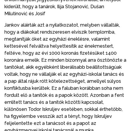
kiderült, hogy a tanárok, Ilija Stojanović, Dušan
Milutinović és Josif
Jankov aláírták azt a nyilatkozatot, melyben vállalták,
hogy a diákokat rendszeresen elviszik templomba,
megtanítják őket az egyházi éneklésre, valamint
kettesével felváltva helyettesítik az énekmestert,
feltéve, hogy az évi 1000 koronás fizetésüket 1400
koronára emelik. Ez minden bizonnyal arra ösztönözte a
tanítókat, akik egyébként liberálisabb beállítottságúak
voltak, hogy ne vállalják el az egyházi-iskolai tanács és
a pap által rájuk rótt kötelezettséget, amellyel súlyos
konfliktusba kerültek. Ez a faluban korábban soha nem
fordult elő a tanítók és a papok között. Azonban a fent
említett tanács és a tanítók közötti kapcsolat,
különösen Todor Iskruljev esetében, sokkal érthetőbb,
ha figyelembe vesszük azt a tényt, hogy Iskruljev
feljelentette ezt a tanácsot és a papot az
egyházmegyei iskolai tanácsnál a munka