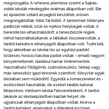
megvizsgálta. A referens jelentése szerint a Sajkás-
vidéki iskolák mindegyike siralmas állapotban volt. Bár
az épületek szilárd anyagból készültek, erősen
megrongálódtak, több fal kidőlt. A tantermek többnyire
padlózat nélküli, szűk és nyirkos helyiségek voltak. A
berendezés elhasználódott: a taneszközök régiek,
néhol használhatatlanok, a táblákat összekarcolták, a
tanítói katedra is elhanyagolt állapotban volt. Tudni kell,
hogy akkoriban az iskolai (és az egyházi padok)
tízüléses, hosszú bácskai padok voltak – emiatt nagyon
kényelmetlenek, ráadásul hamar tönkrementek.
Használható földgömb, számolóeszköz, térkép vagy
más taneszköz igazi kincsnek számított. Könyvtár egyik
iskolában sem működött. Egyedül a tornaszereket és -
eszközöket használták, de ezeket inkább katonai
kiképzésre, mintsem iskolai felszerelésként. A tanítói
lakások az iskolaépületben kaptak helyet, de
ugyancsak elhanyagolt állapotban voltak, kivéve a
tanítói kerteket, amelyeket a diákokkal közösen