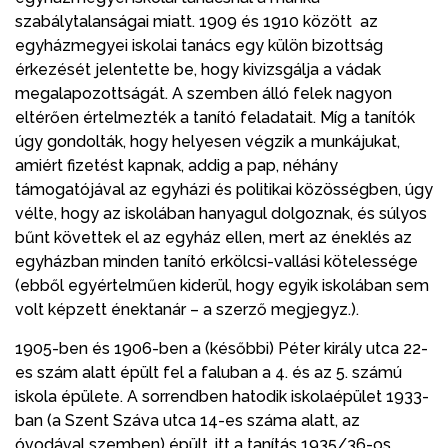
szabálytalanságai miatt. 1909 és 1910 között az
egyházmegyei iskolai tanács egy külön bizottság
érkezését jelentette be, hogy kivizsgálja a vádak
megalapozottságát. A szemben álló felek nagyon
eltérően értelmezték a tanító feladatait. Míg a tanítók
úgy gondolták, hogy helyesen végzik a munkájukat,
amiért fizetést kapnak, addig a pap, néhány
támogatójával az egyházi és politikai közösségben, úgy
vélte, hogy az iskolában hanyagul dolgoznak, és súlyos
bűnt követtek el az egyház ellen, mert az éneklés az
egyházban minden tanító erkölcsi-vallási kötelessége
(ebből egyértelműen kiderül, hogy egyik iskolában sem
volt képzett énektanár – a szerző megjegyz.).
1905-ben és 1906-ben a (későbbi) Péter király utca 22-
es szám alatt épült fel a faluban a 4. és az 5. számú
iskola épülete. A sorrendben hatodik iskolaépület 1933-
ban (a Szent Száva utca 14-es száma alatt, az
óvodával szemben) épült, itt a tanítás 1935/36-os