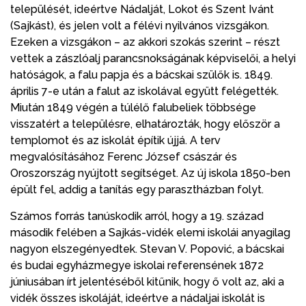
települését, ideértve Nádalját, Lokot és Szent Ivánt
(Sajkást), és jelen volt a félévi nyilvános vizsgákon.
Ezeken a vizsgákon – az akkori szokás szerint – részt
vettek a zászlóalj parancsnokságának képviselői, a helyi
hatóságok, a falu papja és a bácskai szülők is. 1849.
április 7-e után a falut az iskolával együtt felégették.
Miután 1849 végén a túlélő falubeliek többsége
visszatért a településre, elhatározták, hogy először a
templomot és az iskolát építik újjá. A terv
megvalósításához Ferenc József császár és
Oroszország nyújtott segítséget. Az új iskola 1850-ben
épült fel, addig a tanítás egy parasztházban folyt.
Számos forrás tanúskodik arról, hogy a 19. század
második felében a Sajkás-vidék elemi iskolái anyagilag
nagyon elszegényedtek. Stevan V. Popović, a bácskai
és budai egyházmegye iskolai referensének 1872
júniusában írt jelentéséből kitűnik, hogy ő volt az, aki a
vidék összes iskoláját, ideértve a nádaljai iskolát is