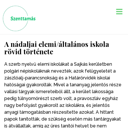
A nádaljai elemi/általános iskola
rövid története
A szerb nyelvű elemi iskolákat a Sajkás kerületben
polgári népiskoláknak nevezték, azok felügyeletét a
zászlóalj-parancsnokság és a Határőrvidék iskolai
hatóságai gyakorolták. Mivel a tananyag jelentős része
vallási tárgyak ismereteiből állt, a kerület lakossága
pedig túlnyomórészt szerb volt, a pravoszláv egyház
nagy befolyást gyakorolt az iskolákra, és jelentős
anyagi támogatásban részesítette azokat. A hittant
papok tanították, de szükség esetén más tantárgyakat
is átvállaltak, amíg az üres tanítói helyet be nem