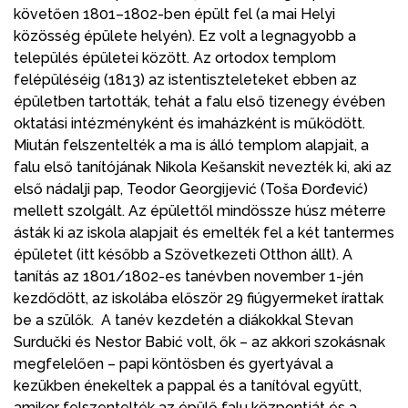
követően 1801–1802-ben épült fel (a mai Helyi
közösség épülete helyén). Ez volt a legnagyobb a
település épületei között. Az ortodox templom
felépüléséig (1813) az istentiszteleteket ebben az
épületben tartották, tehát a falu első tizenegy évében
oktatási intézményként és imaházként is működött.
Miután felszentelték a ma is álló templom alapjait, a
falu első tanítójának Nikola Kešanskit nevezték ki, aki az
első nádalji pap, Teodor Georgijević (Toša Đorđević)
mellett szolgált. Az épülettől mindössze húsz méterre
ásták ki az iskola alapjait és emelték fel a két tantermes
épületet (itt később a Szövetkezeti Otthon állt). A
tanítás az 1801/1802-es tanévben november 1-jén
kezdődött, az iskolába először 29 fiúgyermeket írattak
be a szülők. A tanév kezdetén a diákokkal Stevan
Surdučki és Nestor Babić volt, ők – az akkori szokásnak
megfelelően – papi köntösben és gyertyával a
kezükben énekeltek a pappal és a tanítóval együtt,
amikor felszentelték az épülő falu központját és a