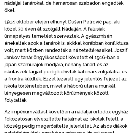
nádaljai tanárokat, de hamarosan szabadon engedték
őket.
1914 október elején elhunyt Dušan Petrović pap, aki
közel 30 éven át szolgált Nádalján. A falusiak
ünnepélyes temetést szerveztek. A gyászmisén
énekeltek azok a tanárok is, akikkel korábban konfliktusa
volt, mert közben rendezték a nézeteltéréseiket. Joszif
Jankov tanár öngyilkosságot követett el 1916-ban a
japán szamurájok módjára, néhány tanárt és az
iskolaszék tagjait pedig behívták katonai szolgálatra, és
a frontra küldték. Ezzel lezárult egy jelentős fejezet az
iskola történetében, mivel a háború után a munkát
lényegesen megváltozott körülmények között
folytatták.
Az impériumváltást követően a nádaljai ortodox egyház
fokozatosan elveszítette hatalmát az iskolák felett, a
község pedig megerősítette jelenlétét. Az alsós diákok