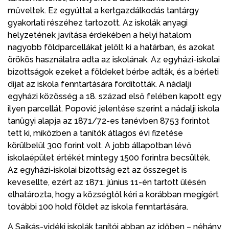
műveltek. Ez egyúttal a kertgazdálkodás tantárgy
gyakorlati részéhez tartozott. Az iskolák anyagi
helyzetének javítása érdekében a helyi hatalom
nagyobb földparcellákat jelölt ki a határban, és azokat
örökös használatra adta az iskolának. Az egyházi-iskolai
bizottságok ezeket a földeket bérbe adták, és a bérleti
díjat az iskola fenntartására fordították. A nádalji
egyházi közösség a 18. század első felében kapott egy
ilyen parcellát. Popović jelentése szerint a nádalji iskola
tanügyi alapja az 1871/72-es tanévben 8753 forintot
tett ki, miközben a tanítók átlagos évi fizetése
körülbelül 300 forint volt. A jobb állapotban lévő
iskolaépület értékét mintegy 1500 forintra becsülték.
Az egyházi-iskolai bizottság ezt az összeget is
kevesellte, ezért az 1871. június 11-én tartott ülésén
elhatározta, hogy a községtől kéri a korábban megígért
további 100 hold földet az iskola fenntartására.
A Sajkás-vidéki iskolák tanítói abban az időben – néhány