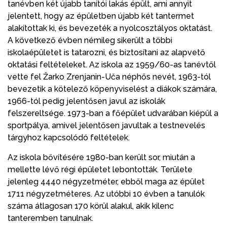
tanévben két újabb tanítói lakás épült, ami annyit
jelentett, hogy az épületben újabb két tantermet
alakítottak ki, és bevezeték a nyolcosztályos oktatást.
A következő évben némileg sikerült a többi
iskolaépületet is tatarozni, és biztosítani az alapvető
oktatási feltételeket. Az iskola az 1959/60-as tanévtől
vette fel Žarko Zrenjanin-Uča néphős nevét, 1963-tól
bevezetik a kötelező köpenyviselést a diákok számára,
1966-tól pedig jelentősen javul az iskolák
felszereltsége. 1973-ban a főépület udvarában kiépül a
sportpálya, amivel jelentősen javultak a testnevelés
tárgyhoz kapcsolódó feltételek.
Az iskola bővítésére 1980-ban került sor, miután a
mellette lévő régi épületet lebontották. Területe
jelenleg 4440 négyzetméter, ebből maga az épület
1711 négyzetméteres. Az utóbbi 10 évben a tanulók
száma átlagosan 170 körül alakul, akik kilenc
tanteremben tanulnak.