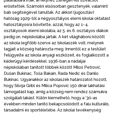
palatáblára írtak, amelyhez zsinegen kis szivacsot
erősítettek. Számolni elsősorban gesztenyék, valamint
bab segítségével tanultak. Az akkori (jugoszláv)
hatóság 1929-től a négyosztályos elemi iskolai oktatást
hatosztályosra bővítette, azzal, hogy az 1−4.
osztályosok elemi iskolába, az 5. és 6. osztályos diákok
pedig ún. népiskolába jártak. A két világháború között
az iskola legfőbb szerve az Iskolaszék volt, melynek
tagjait a község határozta meg. Innentől ez a testület
felügyelte az iskola anyagi eszközeit, és foglalkozott a
káderügyi kérdésekkel. 1936-ban a nádaljai
népiskolában tanított többek között Miloš Petrović,
Dušan Bukinac, Toša Bakain, Rada Nedić és Danilo
Bukinac. Ugyanakkor az iskolaszék határozatot hozott,
hogy Silvija Gribl és Milica Popović 150 dinár lakhatási
támogatást kap, amíg a község nem rendez számukra
szolgálati lakást. Külön kiemelhető, hogy a ’30-as
években minden tanító bekapcsolódott a falu kulturális,
társadalmi és sportéletébe. Az iskolai tevékenység