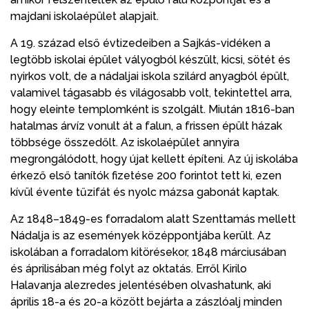
majdani iskolaépület alapjait.
A 19. század első évtizedeiben a Sajkás-vidéken a
legtöbb iskolai épület vályogból készült, kicsi, sötét és
nyirkos volt, de a nádaljai iskola szilárd anyagból épült,
valamivel tágasabb és világosabb volt, tekintettel arra,
hogy eleinte templomként is szolgált. Miután 1816-ban
hatalmas árvíz vonult át a falun, a frissen épült házak
többsége összedőlt. Az iskolaépület annyira
megrongálódott, hogy újat kellett építeni. Az új iskolába
érkező első tanítók fizetése 200 forintot tett ki, ezen
kívül évente tűzifát és nyolc mázsa gabonát kaptak.
Az 1848–1849-es forradalom alatt Szenttamás mellett
Nádalja is az események középpontjába került. Az
iskolában a forradalom kitörésekor, 1848 márciusában
és áprilisában még folyt az oktatás. Erről Kirilo
Halavanja alezredes jelentésében olvashatunk, aki
április 18-a és 20-a között bejárta a zászlóalj minden