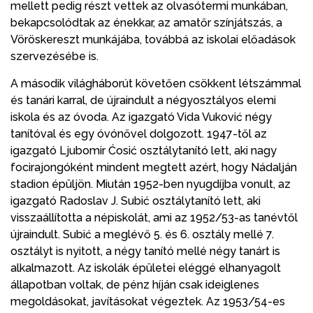
mellett pedig részt vettek az olvasótermi munkában,
bekapcsolódtak az énekkar, az amatőr színjátszás, a
Vöröskereszt munkájába, továbbá az iskolai előadások
szervezésébe is.
A második világháborút követően csökkent létszámmal
és tanári karral, de újraindult a négyosztályos elemi
iskola és az óvoda. Az igazgató Vida Vuković négy
tanítóval és egy óvónővel dolgozott. 1947-től az
igazgató Ljubomir Ćosić osztálytanító lett, aki nagy
focirajongóként mindent megtett azért, hogy Nádalján
stadion épüljön. Miután 1952-ben nyugdíjba vonult, az
igazgató Radoslav J. Subić osztálytanító lett, aki
visszaállította a népiskolát, ami az 1952/53-as tanévtől
újraindult. Subić a meglévő 5. és 6. osztály mellé 7.
osztályt is nyitott, a négy tanító mellé négy tanárt is
alkalmazott. Az iskolák épületei eléggé elhanyagolt
állapotban voltak, de pénz híján csak ideiglenes
megoldásokat, javításokat végeztek. Az 1953/54-es