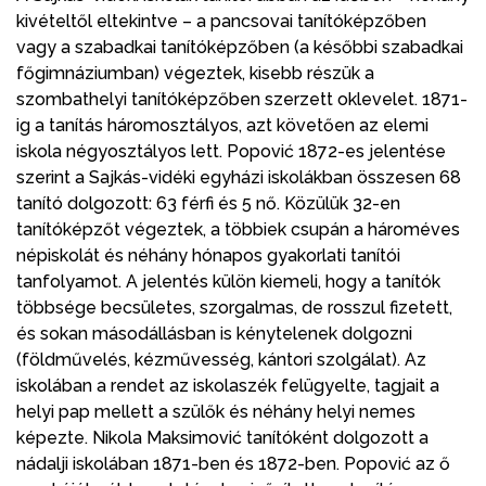
kivételtől eltekintve – a pancsovai tanítóképzőben
vagy a szabadkai tanítóképzőben (a későbbi szabadkai
főgimnáziumban) végeztek, kisebb részük a
szombathelyi tanítóképzőben szerzett oklevelet. 1871-
ig a tanítás háromosztályos, azt követően az elemi
iskola négyosztályos lett. Popović 1872-es jelentése
szerint a Sajkás-vidéki egyházi iskolákban összesen 68
tanító dolgozott: 63 férfi és 5 nő. Közülük 32-en
tanítóképzőt végeztek, a többiek csupán a hároméves
népiskolát és néhány hónapos gyakorlati tanítói
tanfolyamot. A jelentés külön kiemeli, hogy a tanítók
többsége becsületes, szorgalmas, de rosszul fizetett,
és sokan másodállásban is kénytelenek dolgozni
(földművelés, kézművesség, kántori szolgálat). Az
iskolában a rendet az iskolaszék felügyelte, tagjait a
helyi pap mellett a szülők és néhány helyi nemes
képezte. Nikola Maksimović tanítóként dolgozott a
nádalji iskolában 1871-ben és 1872-ben. Popović az ő