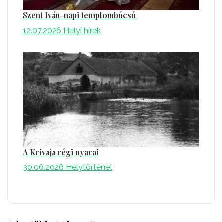
Szent Iván-napi templombúcsú
12.07.2026
Helyi hírek
A Krivaja régi nyarai
30.06.2026
Helytörténet