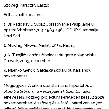
Szöveg: Paraczky László
Felhasznált irodalom:
1. Dr. Radoslav J. Subić: Obrazovanje i vaspitanje u
opštini Srbobran 1703−1983, 1985, OOUR Štamparija,
Novi Sad.
2. Miodrag Miković: Nadalj, 1934, Nadalj.
3. N. Turajlić: Lepše učionice u drugom polugodištu,
Dnevnik, 2005, december.
4. Milenko Genčić: Šajkaška škola u pustari, 1987.
november 11.
Megjegyzés: A cikk a szenttamas.rs hírportál
Javni
objekti u Srbobranu – Középületek Szenttamáson
elnevezésű községi projektum keretében készült 2025
novemberében. A szöveg és a fotók bármilyen egyéb
jellegű felhasználásához a szerző jóváhagyására van