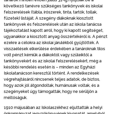
következő tanévre szükséges tankönyvek és iskolai
felszerelések (tábla, írószerek, tinta, tartók, tollak,
füzetek) listáját. A szegény diákoknak kiosztott
tankönyvek és felszerelések után az iskola tanácsa
tájékoztatást kapott arról, hogy ki kapott segítséget,
ugyanakkor a kiosztott anyag összértékéről is. A pénzt
ezekre a célokra az iskolai járulékból gyűjtötték. A
visszaélések elkerülése érdekében a tanároknak tilos
volt pénzt kérniük a diákoktól vagy szüleiktől a
tankönyvekért és az iskolai felszerelésekért, még a
későbbi rendelés esetén is – minden az Egyházi
Iskolatanácson keresztül történt. A rendelkezések
végrehajtásáról nincsenek teljes adatok, de biztos,
hogy azok jól átgondoltak, humánusak voltak, és a
szegényeket úgy támogatták, hogy ne sérüljön a
méltóságuk.
1910 májusában az Iskolaszékhez eljuttatták a helyi
önkormányzat jegyzőkönyvének kivonatát, amelyből