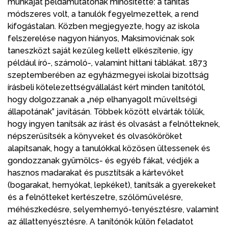
munkáját példamutatónak minősítette: a tanítás
módszeres volt, a tanulók fegyelmezettek, a rend
kifogástalan. Közben megjegyezte, hogy az iskola
felszerelése nagyon hiányos, Maksimovićnak sok
taneszközt saját kezűleg kellett elkészítenie, így
például író-, számoló-, valamint hittani táblákat. 1873
szeptemberében az egyházmegyei iskolai bizottság
írásbeli kötelezettségvállalást kért minden tanítótól,
hogy dolgozzanak a „nép elhanyagolt műveltségi
állapotának” javításán. Többek között elvárták tőlük,
hogy ingyen tanítsák az írást és olvasást a felnőtteknek,
népszerűsítsék a könyveket és olvasóköröket
alapítsanak, hogy a tanulókkal közösen ültessenek és
gondozzanak gyümölcs- és egyéb fákat, védjék a
hasznos madarakat és pusztítsák a kártevőket
(bogarakat, hernyókat, lepkéket), tanítsák a gyerekeket
és a felnőtteket kertészetre, szőlőművelésre,
méhészkedésre, selyemhernyó-tenyésztésre, valamint
az állattenyésztésre. A tanítónők külön feladatot