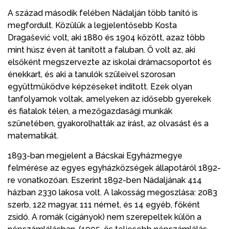
A század második felében Nádalján több tanító is
megfordult. Közülük a legjelentősebb Kosta
Dragašević volt, aki 1880 és 1904 között, azaz több
mint húsz éven át tanított a faluban. Ő volt az, aki
elsőként megszervezte az iskolai drámacsoportot és
énekkart, és aki a tanulók szüleivel szorosan
együttműködve képzéseket indított. Ezek olyan
tanfolyamok voltak, amelyeken az idősebb gyerekek
és fiatalok télen, a mezőgazdasági munkák
szünetében, gyakorolhatták az írást, az olvasást és a
matematikát.
1893-ban megjelent a Bácskai Egyházmegye
felmérése az egyes egyházközségek állapotáról 1892-
re vonatkozóan. Eszerint 1892-ben Nádaljának 414
házban 2330 lakosa volt. A lakosság megoszlása: 2083
szerb, 122 magyar, 111 német, és 14 egyéb, főként
zsidó. A romák (cigányok) nem szerepeltek külön a