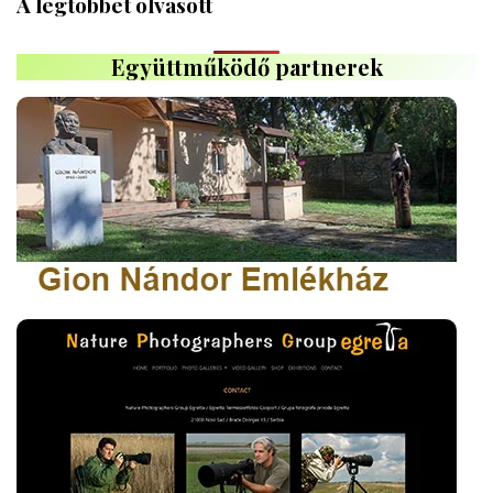
A legtöbbet olvasott
Együttműködő partnerek