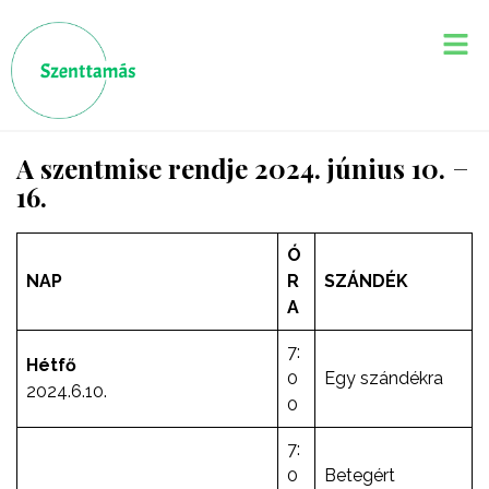
A szentmise rendje 2024. június 10. −
16.
Ó
NAP
R
SZÁNDÉK
A
7:
Hétfő
0
Egy szándékra
2024.6.10.
0
7:
0
Betegért