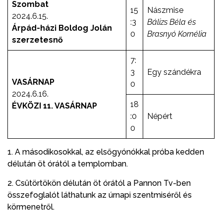
Szombat
15
Nászmise
2024.6.15.
:3
Bálizs Béla és
Árpád-házi Boldog Jolán
0
Brasnyó Kornélia
szerzetesnő
7:
3
Egy szándékra
VASÁRNAP
0
2024.6.16.
18
ÉVKÖZI 11. VASÁRNAP
:0
Népért
0
1. A másodikosokkal, az elsőgyónókkal próba kedden
délután öt órától a templomban.
2. Csütörtökön délután öt órától a Pannon Tv-ben
összefoglalót láthatunk az úrnapi szentmiséről és
körmenetről.