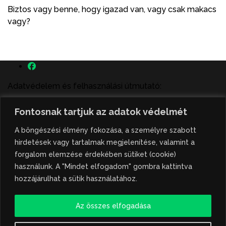
Biztos vagy benne, hogy igazad van, vagy csak makacs
vagy?
Adatvédelem és felhasználási útmutató:
A szenttamás.rs magyar nyelvű internetes hírportálon
Fontosnak tartjuk az adatok védelmét
megjelenő szerzői írások, a híranyag és minden egyéb
tartalom a portált működtető Gion Nándor Kulturális
A böngészési élmény fokozása, a személyre szabott
Központ szellemi tulajdonát képezik, amely szellemi
hirdetések vagy tartalmak megjelenítése, valamint a
tulajdont a nemzetközi és szerbiai törvények védik. A
forgalom elemzése érdekében sütiket (cookie)
jogosulatlan felhasználás büntető- és polgári jogi
használunk. A "Mindet elfogadom" gombra kattintva
következményeket von maga után. A hírportálon
hozzájárulhat a sütik használatához.
megjelent híranyag közlése vagy tartalmuk
ismertetése, illetve közzétett fotók átvétele kizárólag
Az összes elfogadása
csak hivatkozással, illetve a forrás megjelölésével