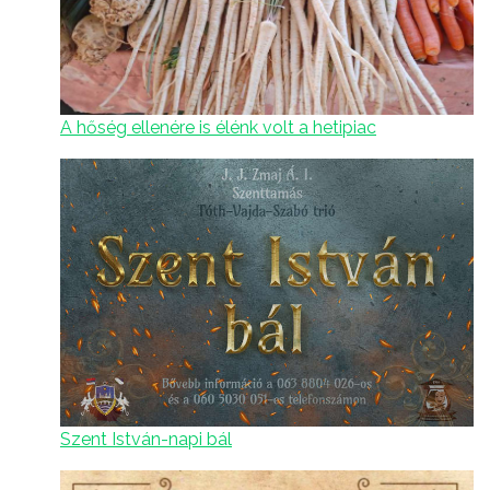
A hőség ellenére is élénk volt a hetipiac
Szent István-napi bál