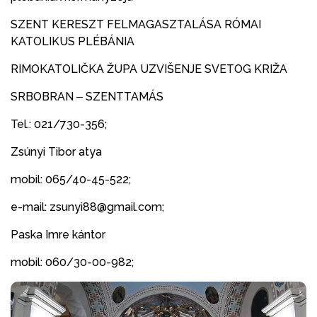
SZENT KERESZT FELMAGASZTALÁSA RÓMAI
KATOLIKUS PLÉBÁNIA
RIMOKATOLIČKA ŽUPA UZVIŠENJE SVETOG KRIŽA
SRBOBRAN ‒ SZENTTAMÁS
Tel.: 021/730-356;
Zsúnyi Tibor atya
mobil: 065/40-45-522;
e-mail: zsunyi88@gmail.com;
Paska Imre kántor
mobil: 060/30-00-982;