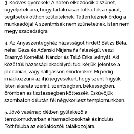
3. Kedves gyerekek! A héten elkezdődik a szünet,
ügyeljetek arra, hogy tartalmasan töltsétek a nyarat,
segítsetek otthon szüleiteknek. Tétlen kéznek ördög a
munkaadója! A szentmisék nem szünetelnek, Isten nem
megy szabadságra.
4. Az Anyaszentegyház házasságot hirdet! Bálizs Béla,
néhai Géza és Ađanski Mirjana fia feleségül veszi
Brasnyó Kornéliát, Nándor és Talló Erika leányát. Aki
közöttük házassági akadályról tud, kérjük, jelentse a
plébánián, vagy hallgasson mindörökre! Mi pedig
imádkozzunk az ifjú jegyesekért, hogy szent frigyük
Isten akarata szerint, szentségben, békességben,
örömben és tisztességben köttessék. Esküvőjük
szombaton délután fél négykor lesz templomunkban.
5. Jövő vasárnap délben gyülekező a
templomudvarban a harmadikosoknak és indulás
Tóthfaluba az elsőáldozók találkozójára.