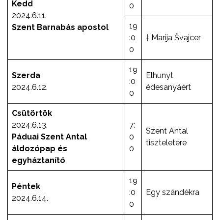
Kedd
0
2024.6.11.
19
Szent Barnabás apostol
:0
† Marija Švajcer
0
19
Szerda
Elhunyt
:0
2024.6.12.
édesanyáért
0
Csütörtök
2024.6.13.
7:
Szent Antal
Páduai Szent Antal
0
tiszteletére
áldozópap és
0
egyháztanító
19
Péntek
:0
Egy szándékra
2024.6.14.
0