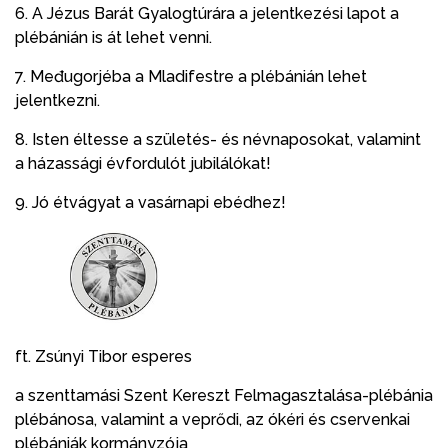
6. A Jézus Barát Gyalogtúrára a jelentkezési lapot a
plébánián is át lehet venni.
7. Međugorjéba a Mladifestre a plébánián lehet
jelentkezni.
8. Isten éltesse a születés- és névnaposokat, valamint
a házassági évfordulót jubilálókat!
9. Jó étvágyat a vasárnapi ebédhez!
ft. Zsúnyi Tibor esperes
a szenttamási Szent Kereszt Felmagasztalása-plébánia
plébánosa, valamint a veprődi, az ókéri és cservenkai
plébániák kormányzója