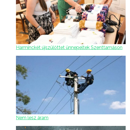
Harminckét újszülöttet ünnepeltek Szenttamáson
Nem lesz áram