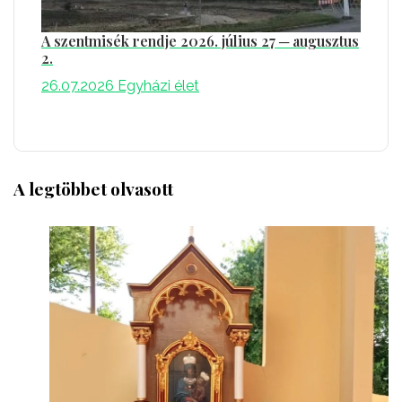
A szentmisék rendje 2026. július 27 ─ augusztus
2.
26.07.2026
Egyházi élet
A legtöbbet olvasott