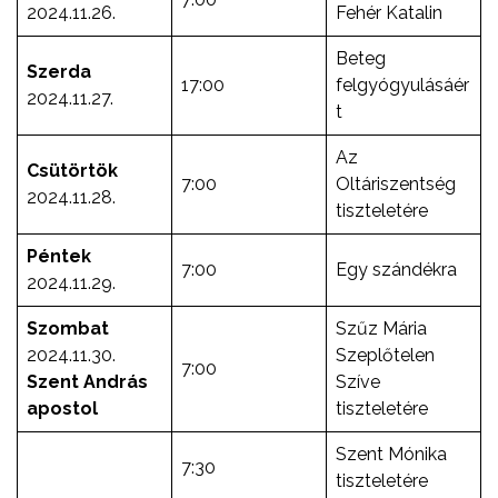
2024.11.26.
Fehér Katalin
Beteg
Szerda
17:00
felgyógyulásáér
2024.11.27.
t
Az
Csütörtök
7:00
Oltáriszentség
2024.11.28.
tiszteletére
Péntek
7:00
Egy szándékra
2024.11.29.
Szombat
Szűz Mária
2024.11.30.
Szeplőtelen
7:00
Szent András
Szíve
apostol
tiszteletére
Szent Mónika
7:30
tiszteletére