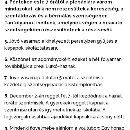
4.
Pénteken este 7 órától a plébániára várom
mindazokat, akik nem részesültek a keresztség, a
szentáldozás és a bérmálás szentségében.
Tanfolyamot indítunk, amelynek végén a beavató
szentségekben részesülhetnek a résztvevők.
5.
Jövő vasárnap a kihelyezett perselyben gyűjtés a
kispapok iskoláztatására.
6.
Köszönet az adományokért, ezeket a hét folyamán
továbbítjuk a dreai Lurkó-háznak.
7.
Jövő vasárnap délután 5 órától a szentmise
kezdetéig szentségimádás a kistemplomban.
8.
December 2-án reggel fél 7-től kezdődnek a hajnali,
roráte szentmisék. A gyerekek reggelit kapnak a
szentmise után és így mehetnek az iskolába. A
legszorgalmasabbak ajándékot kapnak karácsony előtt.
9.
Mindenki figyelmébe ajánlom a youtubon: Egy hónap