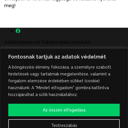
meg!
Adatvédelem és felhasználási útmutató:
A szenttamás.rs magyar nyelvű internetes hírportálon
Fontosnak tartjuk az adatok védelmét
megjelenő szerzői írások, a híranyag és minden egyéb
tartalom a portált működtető Gion Nándor Kulturális
A böngészési élmény fokozása, a személyre szabott
Központ szellemi tulajdonát képezik, amely szellemi
hirdetések vagy tartalmak megjelenítése, valamint a
tulajdont a nemzetközi és szerbiai törvények védik. A
forgalom elemzése érdekében sütiket (cookie)
jogosulatlan felhasználás büntető- és polgári jogi
használunk. A "Mindet elfogadom" gombra kattintva
következményeket von maga után. A hírportálon
hozzájárulhat a sütik használatához.
megjelent híranyag közlése vagy tartalmuk
ismertetése, illetve közzétett fotók átvétele kizárólag
Az összes elfogadása
csak hivatkozással, illetve a forrás megjelölésével
lehetséges.
Testreszabás