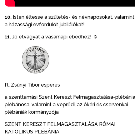
10.
Isten éltesse a születés- és névnaposokat, valamint
a házassági évfordulót jubilálókat!
11.
Jó étvágyat a vasárnapi ebédhez! ☺
ft. Zsúnyi Tibor esperes
a szenttamási Szent Kereszt Felmagasztalása-plébánia
plébánosa, valamint a veprődi, az ókéri és cservenkai
plébániák kormányzója
SZENT KERESZT FELMAGASZTALÁSA RÓMAI
KATOLIKUS PLÉBÁNIA