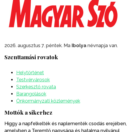
2026. augusztus 7. péntek. Ma
Ibolya
névnapja van.
Szenttamási rovatok
Helytörténet
Testvérvárosok
Szerkesztő rovata
Barangolások
Önkormányzati közlemények
Mottók a sikerhez
Higgy a napfelkelték és naplementék csodás erejében,
amelyben a Teremtő nagysága és hatalma nyilvánul