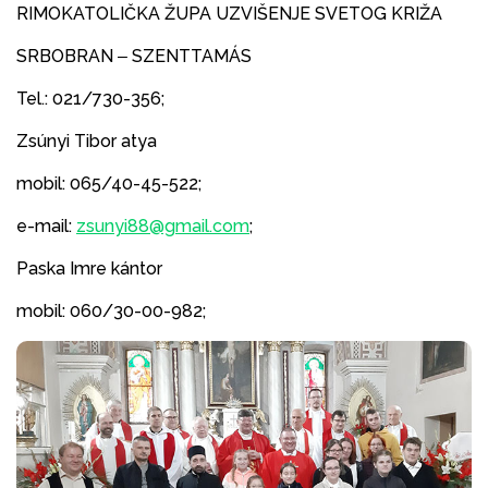
RIMOKATOLIČKA ŽUPA UZVIŠENJE SVETOG KRIŽA
SRBOBRAN ‒ SZENTTAMÁS
Tel.: 021/730-356;
Zsúnyi Tibor atya
mobil: 065/40-45-522;
e-mail:
zsunyi88@gmail.com
;
Paska Imre kántor
mobil: 060/30-00-982;