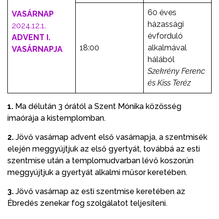
60 éves
VASÁRNAP
házassági
2024.12.1.
évforduló
ADVENT I.
18:00
alkalmával
VASÁRNAPJA
hálából
Szekrény Ferenc
és Kiss Teréz
1.
Ma délután 3 órától a Szent Mónika közösség
imaórája a kistemplomban.
2.
Jövő vasárnap advent első vasárnapja, a szentmisék
elején meggyújtjuk az első gyertyát, továbbá az esti
szentmise után a templomudvarban lévő koszorún
meggyújtjuk a gyertyát alkalmi műsor keretében.
3.
Jövő vasárnap az esti szentmise keretében az
Ébredés zenekar fog szolgálatot teljesíteni.