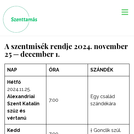
A szentmisék rendje 2024. november
25 ─ december 1.
NAP
ÓRA
SZÁNDÉK
Hétfő
2024.11.25.
Alexandriai
Egy család
7:00
Szent Katalin
szándékára
szűz és
vértanú
Kedd
† Gonclik szül.
7:00