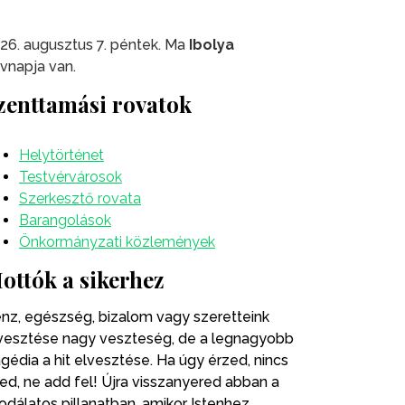
26. augusztus 7. péntek. Ma
Ibolya
vnapja van.
zenttamási rovatok
Helytörténet
Testvérvárosok
Szerkesztő rovata
Barangolások
Önkormányzati közlemények
ottók a sikerhez
nz, egészség, bizalom vagy szeretteink
vesztése nagy veszteség, de a legnagyobb
agédia a hit elvesztése. Ha úgy érzed, nincs
ted, ne add fel! Újra visszanyered abban a
odálatos pillanatban, amikor Istenhez