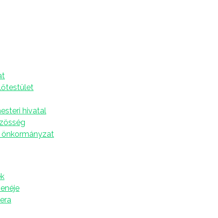
25. augusztus 4 ─ 10.
A
at
SZÁNDÉK
lőtestület
steri hivatal
Egyházmegyénk papjaiért
özösség
 önkormányzat
k
zenéje
Szűz Mária tiszteletére
tera