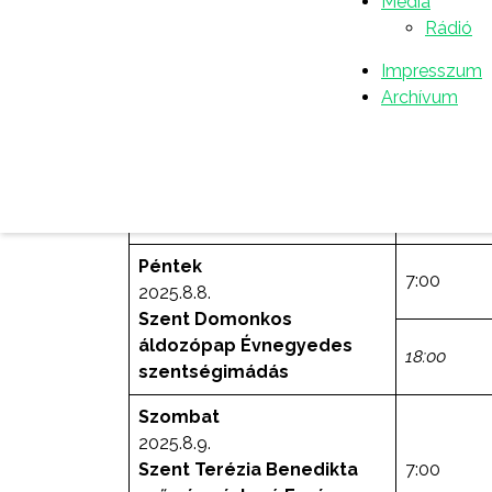
Média
Rádió
Szerda
2025.8.6.
Impresszum
19:00
URUNK SZÍNEVÁLTOZÁSA
Archívum
Csütörtök
2025.8.7.
7:00
Szent II. Szixtusz pápa és
társai vértanúk
Péntek
7:00
2025.8.8.
Szent Domonkos
áldozópap
Évnegyedes
18:00
szentségimádás
Szombat
2025.8.9.
Szent Terézia Benedikta
7:00