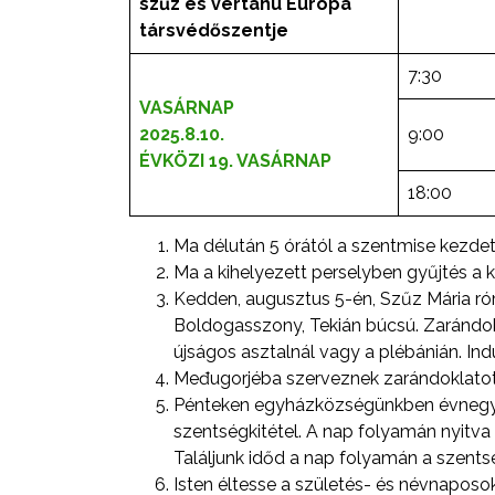
szűz és vértanú
Európa
társvédőszentje
7:30
VASÁRNAP
2025.8.10.
9:00
ÉVKÖZI 19. VASÁRNAP
18:00
Ma délután 5 órától a szentmise kezde
Ma a kihelyezett perselyben gyűjtés a k
Kedden, augusztus 5-én, Szűz Mária r
Boldogasszony, Tekián búcsú. Zarándokl
újságos asztalnál vagy a plébánián. Indu
Međugorjéba szerveznek zarándoklatot, 
Pénteken egyházközségünkben évnegye
szentségkitétel. A nap folyamán nyitva 
Találjunk időd a nap folyamán a szentsé
Isten éltesse
a születés- és névnaposoka