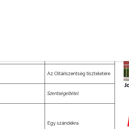
Isten dicsőségére egy
szándékra
Egy szándékra
Az Oltáriszentség tiszteletére
Szentségeltétel
Egy szándékra