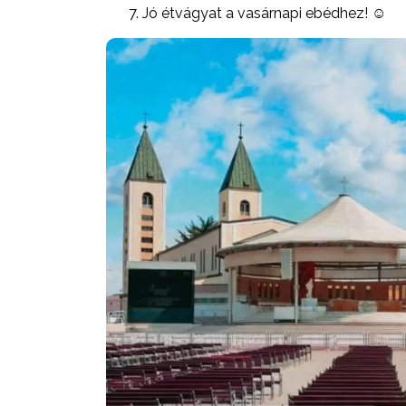
Jó étvágyat a vasárnapi ebédhez! ☺