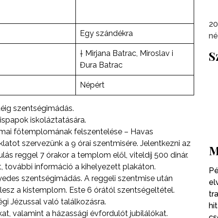
20
Egy szándékra
né
S
† Mirjana Batrac, Miroslav i
Đura Batrac
Népért
téig szentségimádás.
ispapok iskoláztatására.
ómai főtemplomának felszentelése – Havas
atot szervezünk a 9 órai szentmisére. Jelentkezni az
M
lás reggel 7 órakor a templom elől, viteldíj 500 dinár.
további információ a kihelyezett plakáton.
Pé
des szentségimádás. A reggeli szentmise után
el
lesz a kistemplom. Este 6 órától szentségeltétel.
tr
gi Jézussal való találkozásra.
hi
t, valamint a házassági évfordulót jubilálókat.
cs