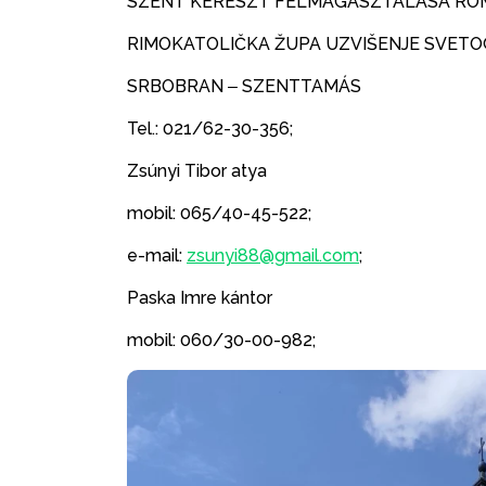
SZENT KERESZT FELMAGASZTALÁSA RÓM
RIMOKATOLIČKA ŽUPA UZVIŠENJE SVETO
SRBOBRAN ‒ SZENTTAMÁS
Tel.: 021/62-30-356;
Zsúnyi Tibor atya
mobil: 065/40-45-522;
e-mail:
zsunyi88@gmail.com
;
Paska Imre kántor
mobil: 060/30-00-982;