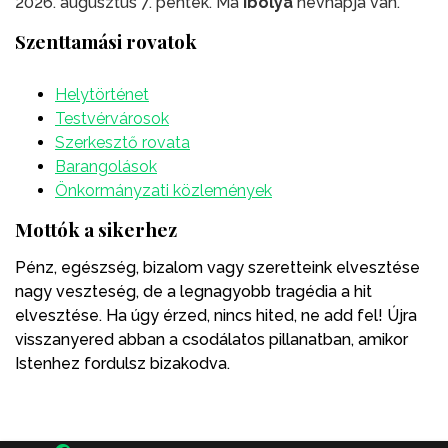
2026. augusztus 7. péntek. Ma
Ibolya
névnapja van.
Szenttamási rovatok
Helytörténet
Testvérvárosok
Szerkesztő rovata
Barangolások
Önkormányzati közlemények
Mottók a sikerhez
Pénz, egészség, bizalom vagy szeretteink elvesztése
nagy veszteség, de a legnagyobb tragédia a hit
elvesztése. Ha úgy érzed, nincs hited, ne add fel! Újra
visszanyered abban a csodálatos pillanatban, amikor
Istenhez fordulsz bizakodva.