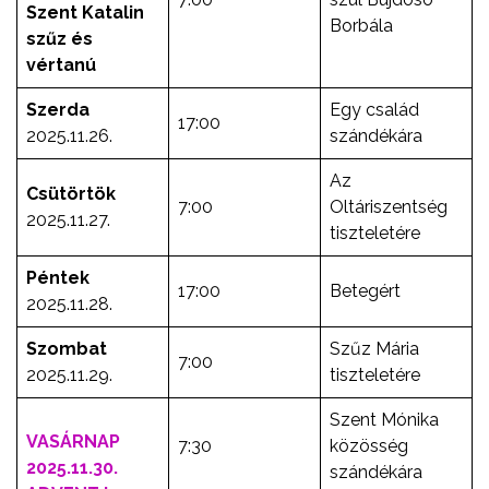
Szent Katalin
Borbála
szűz és
vértanú
Szerda
Egy család
17:00
2025.11.26.
szándékára
Az
Csütörtök
7:00
Oltáriszentség
2025.11.27.
tiszteletére
Péntek
17:00
Betegért
2025.11.28.
Szombat
Szűz Mária
7:00
2025.11.29.
tiszteletére
Szent Mónika
VASÁRNAP
7:30
közösség
2025.11.30.
szándékára