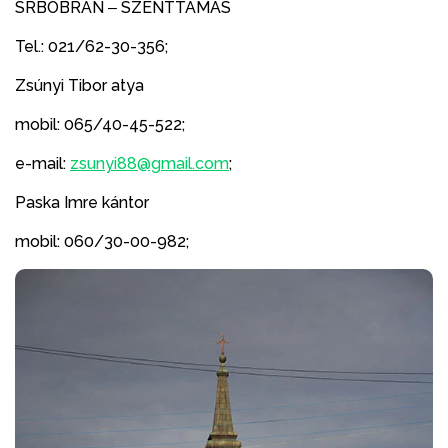
SRBOBRAN ‒ SZENTTAMÁS
Tel.: 021/62-30-356;
Zsúnyi Tibor atya
mobil: 065/40-45-522;
e-mail:
zsunyi88@gmail.com
;
Paska Imre kántor
mobil: 060/30-00-982;