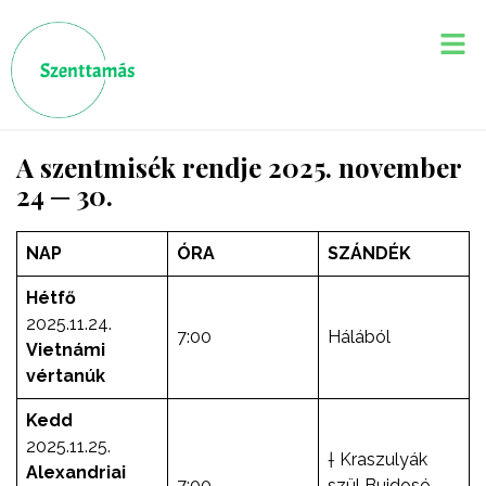
A szentmisék rendje 2025. november
24 ─ 30.
NAP
ÓRA
SZÁNDÉK
Hétfő
2025.11.24.
7:00
Hálából
Vietnámi
vértanúk
Kedd
2025.11.25.
† Kraszulyák
Alexandriai
7:00
szül Bujdosó