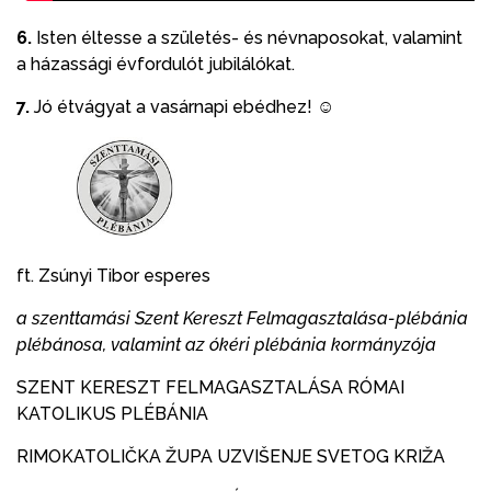
6.
Isten éltesse a születés- és névnaposokat, valamint
a házassági évfordulót jubilálókat.
7.
Jó étvágyat a vasárnapi ebédhez! ☺
ft. Zsúnyi Tibor esperes
a szenttamási Szent Kereszt Felmagasztalása-plébánia
plébánosa, valamint az ókéri plébánia kormányzója
SZENT KERESZT FELMAGASZTALÁSA RÓMAI
KATOLIKUS PLÉBÁNIA
RIMOKATOLIČKA ŽUPA UZVIŠENJE SVETOG KRIŽA