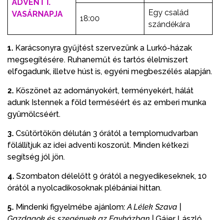
ADVENT I.
Egy család
VASÁRNAPJA
18:00
szándékára
1.
Karácsonyra gyűjtést szervezünk a Lurkó-házak
megsegítésére. Ruhaneműt és tartós élelmiszert
elfogadunk, illetve húst is, egyéni megbeszélés alapján.
2.
Köszönet az adományokért, terményekért, hálát
adunk Istennek a föld terméséért és az emberi munka
gyümölcséért.
3.
Csütörtökön délután 3 órától a templomudvarban
fölállítjuk az idei adventi koszorút. Minden kétkezi
segítség jól jön.
4.
Szombaton délelőtt 9 órától a negyedikeseknek, 10
órától a nyolcadikosoknak plébániai hittan.
5.
Mindenki figyelmébe ajánlom:
A Lélek Szava
|
Gazdagok és szegények az Egyházban
| Gájer László