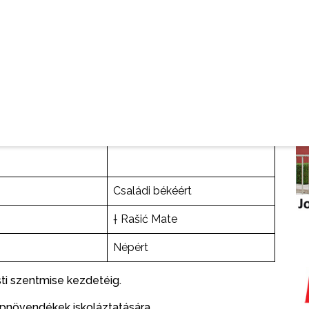
Gyermeket váró édesanyáért
Jézus Szentséges Szíve
tiszteletére
Szűz Mária tiszteletére
Családi békéért
† Rašić Mate
Népért
ti szentmise kezdetéig.
apnövendékek iskoláztatására.