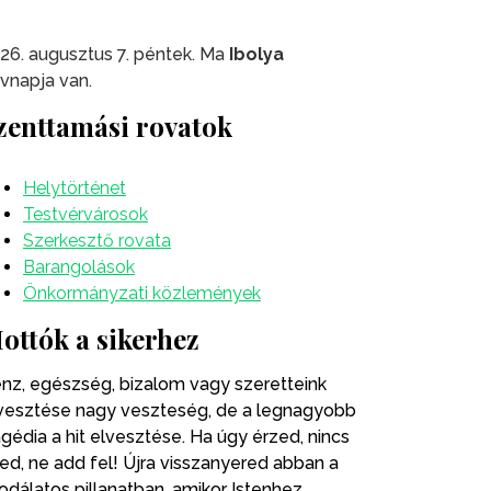
26. augusztus 7. péntek. Ma
Ibolya
vnapja van.
zenttamási rovatok
Helytörténet
Testvérvárosok
Szerkesztő rovata
Barangolások
Önkormányzati közlemények
ottók a sikerhez
nz, egészség, bizalom vagy szeretteink
vesztése nagy veszteség, de a legnagyobb
agédia a hit elvesztése. Ha úgy érzed, nincs
ted, ne add fel! Újra visszanyered abban a
odálatos pillanatban, amikor Istenhez