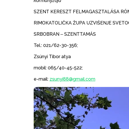
kormányzója
SZENT KERESZT FELMAGASZTALÁSA RÓM
RIMOKATOLIČKA ŽUPA UZVIŠENJE SVETO
SRBOBRAN ‒ SZENTTAMÁS
Tel.: 021/62-30-356;
Zsúnyi Tibor atya
mobil: 065/40-45-522;
e-mail:
zsunyi88@gmail.com