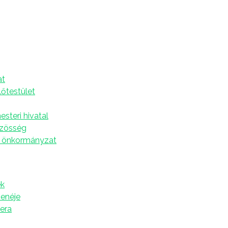
6. július 6 ─12.
A
at
SZÁNDÉK
lőtestület
steri hivatal
Egy szándékra
özösség
 önkormányzat
† Bozsik Irma
k
zenéje
Beteg gyógyulásáért
tera