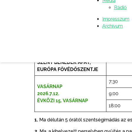
Média
Csütörtök
Rádió
2026.7.9.
7:00
Kínai vértanúk
Impresszum
Archívum
Péntek
7:00
2026.7.10.
Szombat
2026.7.11.
7:00
SZENT BENEDEK APÁT,
EURÓPA FŐVÉDŐSZENTJE
7:30
VASÁRNAP
2026.7.12.
9:00
ÉVKÖZI 15. VASÁRNAP
18:00
1.
Ma délután 5 órától szentségimádás az es
2.
Ma, a kihelyezett perselyben gyűjtés a p