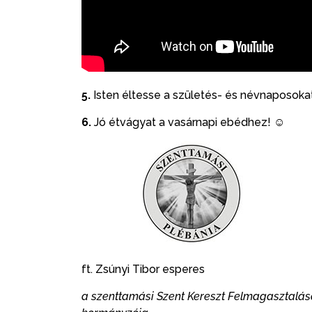
5.
Isten éltesse a születés- és névnaposokat,
6.
Jó étvágyat a vasárnapi ebédhez! ☺
ft. Zsúnyi Tibor esperes
a szenttamási Szent Kereszt Felmagasztalás