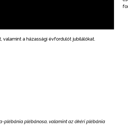
fo
 valamint a házassági évfordulót jubilálókat.
a-plébánia plébánosa, valamint az ókéri plébánia