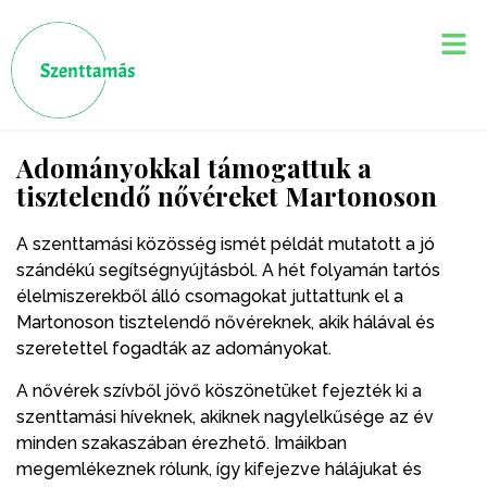
Adományokkal támogattuk a
tisztelendő nővéreket Martonoson
A szenttamási közösség ismét példát mutatott a jó
szándékú segítségnyújtásból. A hét folyamán tartós
élelmiszerekből álló csomagokat juttattunk el a
Martonoson tisztelendő nővéreknek, akik hálával és
szeretettel fogadták az adományokat.
A nővérek szívből jövő köszönetüket fejezték ki a
szenttamási híveknek, akiknek nagylelkűsége az év
minden szakaszában érezhető. Imáikban
megemlékeznek rólunk, így kifejezve hálájukat és