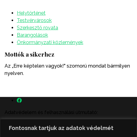
Helytörténet
Testvérvárosok
Szerkesztő rovata
Barangolások
Önkormányzati közlemények
Mottók a sikerhez
Az „Erre képtelen vagyok!" szomorú mondat bármilyen
nyelven.
Adatvédelem és felhasználási útmutató:
A szenttamás.rs magyar nyelvű internetes hírportálon
Fontosnak tartjuk az adatok védelmét
megjelenő szerzői írások, a híranyag és minden egyéb