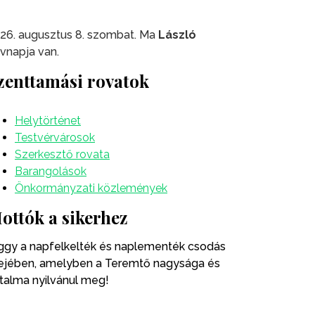
26. augusztus 8. szombat. Ma
László
vnapja van.
zenttamási rovatok
Helytörténet
Testvérvárosok
Szerkesztő rovata
Barangolások
Önkormányzati közlemények
ottók a sikerhez
ggy a napfelkelték és naplementék csodás
ejében, amelyben a Teremtő nagysága és
talma nyilvánul meg!