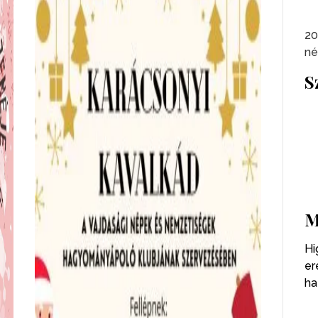
20
né
S
M
Hi
er
ha