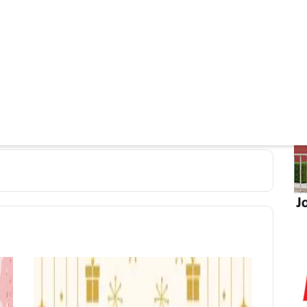
nden bővebb felvilágosítást a 063/591852 és a