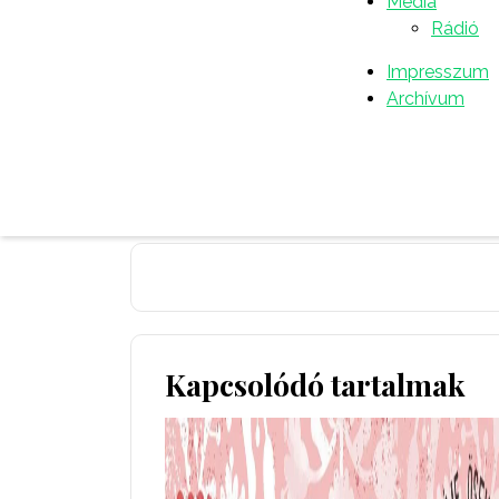
ugrálás stb.) is sor kerül. Az érdeklődők mi
Média
068/605651 telefonszámon kaphatnak.
Rádió
Impresszum
Archívum
Közzétette:
Németh Dezső
máj 30, 2024
08:19 de.
Kapcsolódó tartalmak