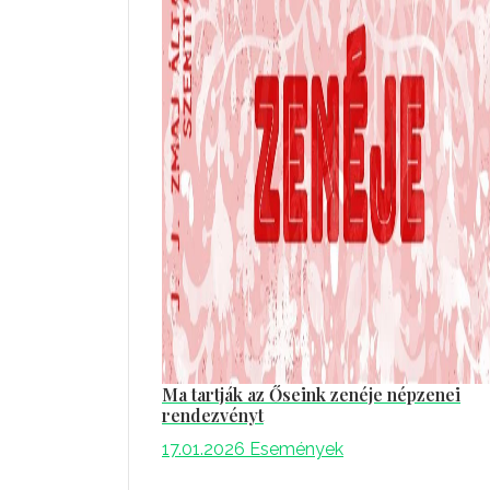
Ma tartják az Őseink zenéje népzenei
rendezvényt
17.01.2026
Események