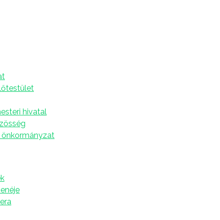
szerveznek Szenttamáson
A
at
 június 9-én (vasárnap) 13 órától a helyi
lőtestület
zenttamási bográcsfőző versenyt.
órakor kell leadni, az eredményhirdetés 19 óra körül
steri hivatal
özösség
 önkormányzat
észtvevők számára 3 kg sertés-, vagy birkahúst
 és két padot biztosít, a felsoroltak mellett pedig
árom legízletesebb bográcsos készítőit
ég számára az egyesület biztosít főtt ételt, a jó
k
odik.
zenéje
tera
ra (pl. csizmahajításra, kötélhúzásra, zsákban