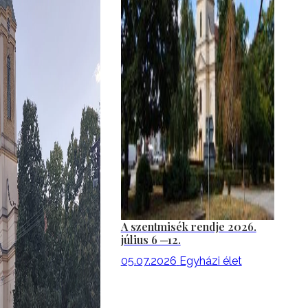
A szentmisék rendje 2026.
július 6 ─12.
05.07.2026
Egyházi élet