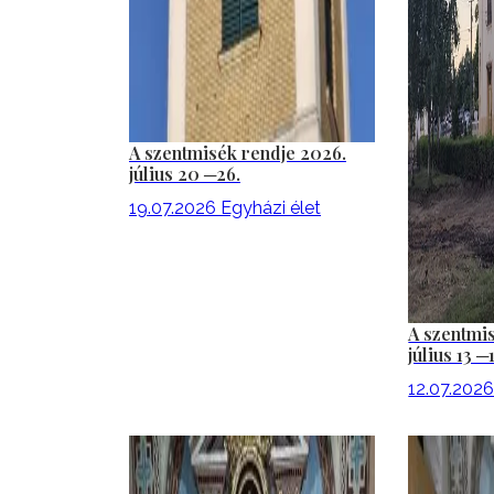
A szentmisék rendje 2026.
július 20 ─26.
19.07.2026
Egyházi élet
A szentmi
július 13 ─
12.07.202