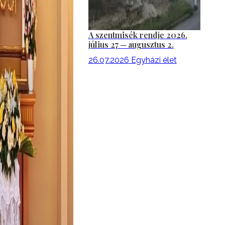
A szentmisék rendje 2026.
július 27 ─ augusztus 2.
26.07.2026
Egyházi élet