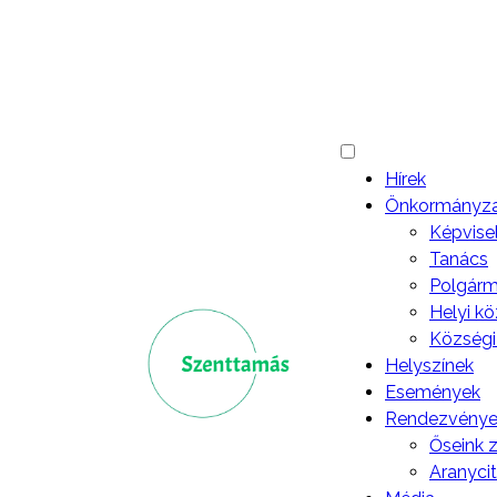
Egy
Hírek
Önkormányz
Képvise
Tanács
Polgárme
Helyi k
Községi
Helyszínek
Események
Rendezvénye
Őseink 
Aranyci