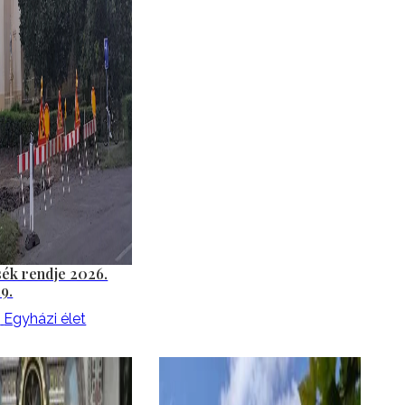
sék rendje 2026.
19.
6
Egyházi élet