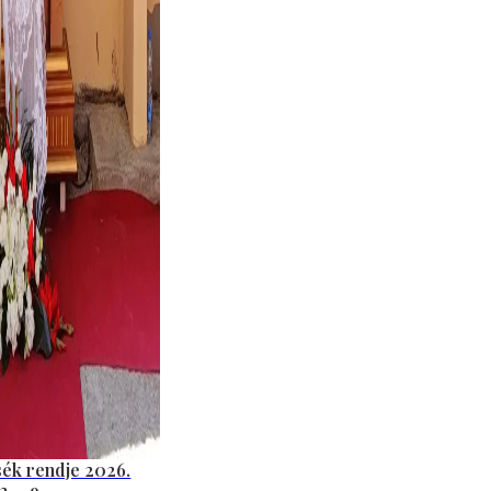
sék rendje 2026.
3 ─ 9.