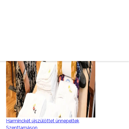
Harminckét újszülöttet ünnepeltek
Szenttamáson