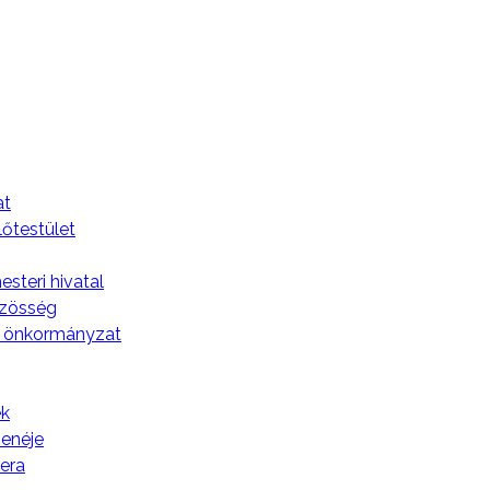
házi élet
A
at
lőtestület
steri hivatal
özösség
 önkormányzat
k
zenéje
tera