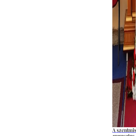
A szentmi
augusztus 