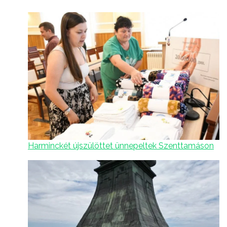
Harminckét újszülöttet ünnepeltek Szenttamáson