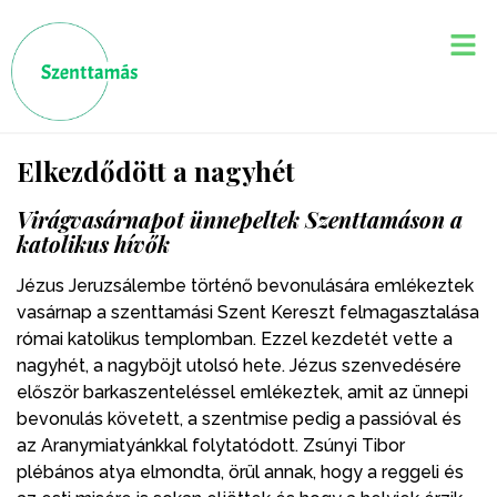
Elkezdődött a nagyhét
Virágvasárnapot ünnepeltek Szenttamáson a
katolikus hívők
Jézus Jeruzsálembe történő bevonulására emlékeztek
vasárnap a szenttamási Szent Kereszt felmagasztalása
római katolikus templomban. Ezzel kezdetét vette a
nagyhét, a nagyböjt utolsó hete. Jézus szenvedésére
először barkaszenteléssel emlékeztek, amit az ünnepi
bevonulás követett, a szentmise pedig a passióval és
az Aranymiatyánkkal folytatódott. Zsúnyi Tibor
plébános atya elmondta, örül annak, hogy a reggeli és