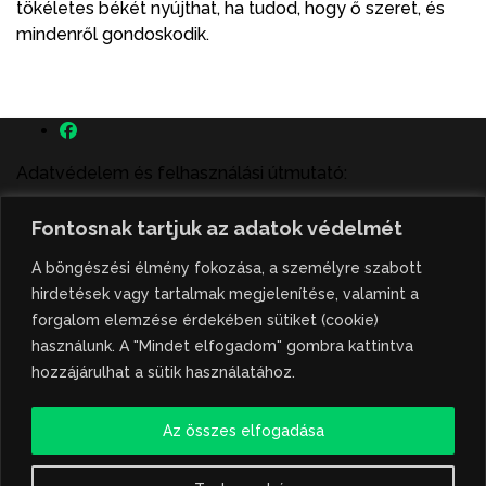
tökéletes békét nyújthat, ha tudod, hogy ő szeret, és
mindenről gondoskodik.
Adatvédelem és felhasználási útmutató:
A szenttamás.rs magyar nyelvű internetes hírportálon
Fontosnak tartjuk az adatok védelmét
megjelenő szerzői írások, a híranyag és minden egyéb
tartalom a portált működtető Gion Nándor Kulturális
A böngészési élmény fokozása, a személyre szabott
Központ szellemi tulajdonát képezik, amely szellemi
hirdetések vagy tartalmak megjelenítése, valamint a
tulajdont a nemzetközi és szerbiai törvények védik. A
forgalom elemzése érdekében sütiket (cookie)
jogosulatlan felhasználás büntető- és polgári jogi
használunk. A "Mindet elfogadom" gombra kattintva
következményeket von maga után. A hírportálon
hozzájárulhat a sütik használatához.
megjelent híranyag közlése vagy tartalmuk
ismertetése, illetve közzétett fotók átvétele kizárólag
Az összes elfogadása
csak hivatkozással, illetve a forrás megjelölésével
lehetséges.