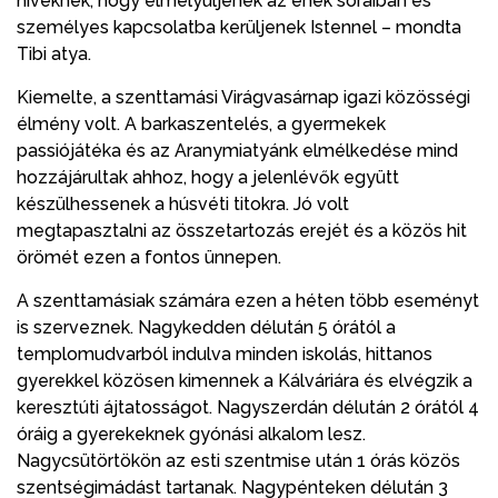
híveknek, hogy elmélyüljenek az ének soraiban és
személyes kapcsolatba kerüljenek Istennel – mondta
Tibi atya.
Kiemelte, a szenttamási Virágvasárnap igazi közösségi
élmény volt. A barkaszentelés, a gyermekek
passiójátéka és az Aranymiatyánk elmélkedése mind
hozzájárultak ahhoz, hogy a jelenlévők együtt
készülhessenek a húsvéti titokra. Jó volt
megtapasztalni az összetartozás erejét és a közös hit
örömét ezen a fontos ünnepen.
A szenttamásiak számára ezen a héten több eseményt
is szerveznek. Nagykedden délután 5 órától a
templomudvarból indulva minden iskolás, hittanos
gyerekkel közösen kimennek a Kálváriára és elvégzik a
keresztúti ájtatosságot. Nagyszerdán délután 2 órától 4
óráig a gyerekeknek gyónási alkalom lesz.
Nagycsütörtökön az esti szentmise után 1 órás közös
szentségimádást tartanak. Nagypénteken délután 3