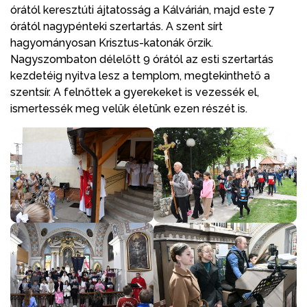
órától keresztúti ájtatosság a Kálvárián, majd este 7
órától nagypénteki szertartás. A szent sírt
hagyományosan Krisztus-katonák őrzik.
Nagyszombaton délelőtt 9 órától az esti szertartás
kezdetéig nyitva lesz a templom, megtekinthető a
szentsír. A felnőttek a gyerekeket is vezessék el,
ismertessék meg velük életünk ezen részét is.