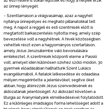
az esti misére is sokan eljöttek és hogy a helyiek érzik
az ünnep lényegét.
− Szenttamáson a virágvasárnap, azaz a nagyhét
nyitánya ünnepélyes és megható pillanatokkal telt
meg. A napot a reggeli és esti szentmisék előtt is
megtartott barkaszentelés nyitotta meg, amely szép
bevezetése volt a nagyhétnek. A hívek közösségben
vehettek részt ezen a hagyományos szertartáson,
amely Jézus Jeruzsálembe való bevonulására
emlékeztet. A szentmisék központi eleme a Passió
volt, amelyet idén különösen szívhez szóló módon, 30
gyermek előadásában hallhattunk Szent Lukács
evangéliumából. A fiatalok lelkesedése és odaadása
mélyen megérintette a jelenlévőket, segítve őket
abban, hogy átérezzék Jézus szenvedésének és
áldozatának jelentőségét. Az áldozást követően a
liturgia az Aranymiatyánk elmélkedésével folytatódott.
Ez a különleges imádságos forma lehetőséget adott a