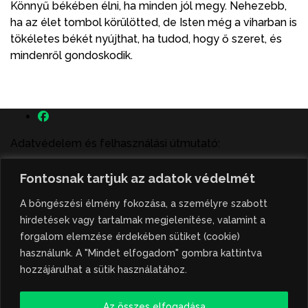
Könnyű békében élni, ha minden jól megy. Nehezebb,
ha az élet tombol körülötted, de Isten még a viharban is
tökéletes békét nyújthat, ha tudod, hogy ő szeret, és
mindenről gondoskodik.
Adatvédelem és felhasználási útmutató:
A szenttamás.rs magyar nyelvű internetes hírportálon
Fontosnak tartjuk az adatok védelmét
megjelenő szerzői írások, a híranyag és minden egyéb
tartalom a portált működtető Gion Nándor Kulturális
A böngészési élmény fokozása, a személyre szabott
Központ szellemi tulajdonát képezik, amely szellemi
hirdetések vagy tartalmak megjelenítése, valamint a
tulajdont a nemzetközi és szerbiai törvények védik. A
forgalom elemzése érdekében sütiket (cookie)
jogosulatlan felhasználás büntető- és polgári jogi
használunk. A "Mindet elfogadom" gombra kattintva
következményeket von maga után. A hírportálon
hozzájárulhat a sütik használatához.
megjelent híranyag közlése vagy tartalmuk
ismertetése, illetve közzétett fotók átvétele kizárólag
Az összes elfogadása