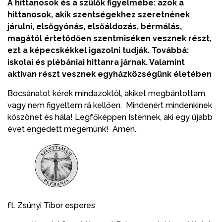
A hittanosok és a szülők figyelmébe: azok a
hittanosok, akik szentségekhez szeretnének
járulni, elsőgyónás, elsőáldozás, bérmálás,
magától értetődően szentmiséken vesznek részt,
ezt a képecskékkel igazolni tudják. Továbbá:
iskolai és plébániai hittanra járnak. Valamint
aktívan részt vesznek egyházközségünk életében
Bocsánatot kérek mindazoktól, akiket megbántottam,
vagy nem figyeltem rá kellően. Mindenért mindenkinek
köszönet és hála! Legfőképpen Istennek, aki egy újabb
évet engedett megérnünk! Amen.
ft. Zsúnyi Tibor esperes