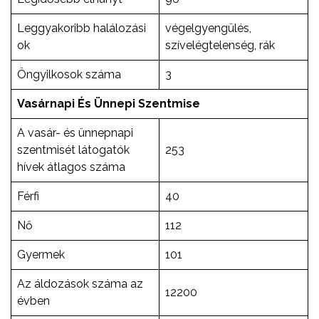
Leggyakoribb halálozási
végelgyengülés,
ok
szívelégtelenség, rák
Öngyilkosok száma
3
Vasárnapi És Ünnepi Szentmise
A vasár- és ünnepnapi
szentmisét látogatók
253
hívek átlagos száma
Férfi
40
Nő
112
Gyermek
101
Az áldozások száma az
12200
évben