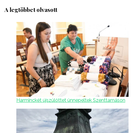
A legtöbbet olvasott
Harminckét újszülöttet ünnepeltek Szenttamáson