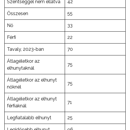
Szentséggel nem ellátva
42
Összesen
55
Nő
33
Férfi
22
Tavaly, 2023-ban
70
Átlagéletkor az
75
elhunytaknál
Átlagéletkor az elhunyt
75
nőknél
Átlagéletkor az elhunyt
71
férfiaknál
Legfiatalabb elhunyt
25
Legidősebb elhunyt
96