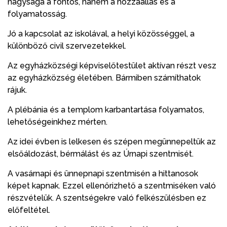
nagysága a fontos, hanem a hozzáállás és a
folyamatosság.
Jó a kapcsolat az iskolával, a helyi közösséggel, a
különböző civil szervezetekkel.
Az egyházközségi képviselőtestület aktívan részt vesz
az egyházközség életében. Bármiben számíthatok
rájuk.
A plébánia és a templom karbantartása folyamatos,
lehetőségeinkhez mérten.
Az idei évben is lelkesen és szépen megünnepeltük az
elsőáldozást, bérmálást és az Úrnapi szentmisét.
A vasárnapi és ünnepnapi szentmisén a hittanosok
képet kapnak. Ezzel ellenőrizhető a szentmiséken való
részvételük. A szentségekre való felkészülésben ez
előfeltétel.