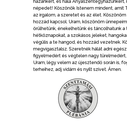
hazánkért, és hála Anyaszentegyházunkért,
népedet! Köszönök Istenem mindent, amit T
az irgalom, a szeretet és az élet. Köszönöm
hozzád kapcsol. Uram, köszönöm ünnepeime
örülhetünk, énekelhetünk és táncolhatunk 
hétköznapokat, a szokásos jeleket, hangoka
végülis a te hangod, és hozzád vezetnek. 
megvigasztalsz. Szeretnék hálát adni egész
figyelmedért és végtelen nagy türelmedért, 
Uram, légy velem az újesztendő során is, fo
terheihez, adj vidám és nyílt szívet. Ámen.