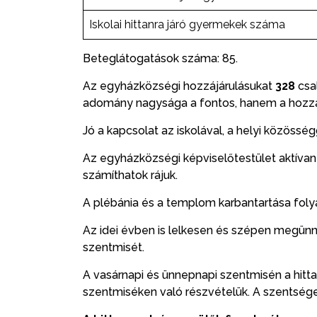
Iskolai hittanra járó gyermekek száma
Beteglátogatások száma: 85.
Az egyházközségi hozzájárulásukat
328
csa
adomány nagysága a fontos, hanem a hozzá
Jó a kapcsolat az iskolával, a helyi közösség
Az egyházközségi képviselőtestület aktíva
számíthatok rájuk.
A plébánia és a templom karbantartása fol
Az idei évben is lelkesen és szépen megünn
szentmisét.
A vasárnapi és ünnepnapi szentmisén a hitta
szentmiséken való részvételük. A szentsége