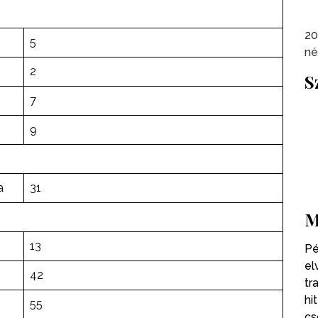
20
5
né
2
S
7
9
a
31
M
13
Pé
el
42
tr
hi
55
cs