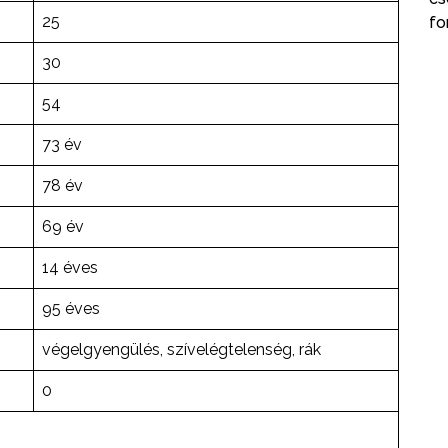
25
fo
30
54
73 év
78 év
69 év
14 éves
95 éves
végelgyengülés, szívelégtelenség, rák
0