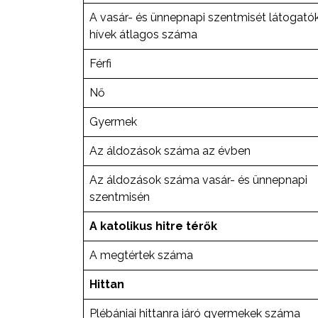
A vasár- és ünnepnapi szentmisét látogató
hívek átlagos száma
Férfi
Nő
Gyermek
Az áldozások száma az évben
Az áldozások száma vasár- és ünnepnapi
szentmisén
A katolikus hitre térők
A megtértek száma
Hittan
Plébániai hittanra járó gyermekek száma