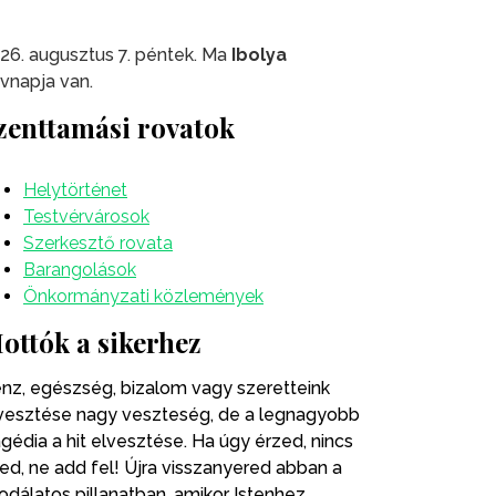
26. augusztus 7. péntek. Ma
Ibolya
vnapja van.
zenttamási rovatok
Helytörténet
Testvérvárosok
Szerkesztő rovata
Barangolások
Önkormányzati közlemények
ottók a sikerhez
nz, egészség, bizalom vagy szeretteink
vesztése nagy veszteség, de a legnagyobb
agédia a hit elvesztése. Ha úgy érzed, nincs
ted, ne add fel! Újra visszanyered abban a
odálatos pillanatban, amikor Istenhez