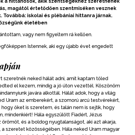
ok a hittanosok, akik szentségekhez szeretnének
álás, magától értetődően szentmiséken vesznek
. Továbbá: iskolai és plébániai hittanra járnak.
községünk életében
ántottam, vagy nem figyeltem rá kellően.
egfőképpen Istennek, aki egy újabb évet engedett
napján
t szeretnék neked hálát adni, amit kaptam tőled
ted el kezem, mindig a jó úton vezettél. Köszönöm
dannyiunk javára alkottál. Hálát adok, hogy a világ
ked Uram az emberekért, a szomorú arcú testvérekért,
, hogy őket is szeretem, és talán nem is sejtik, hogy
, mindenkiért! Hála egyszülött Fiadért, Jézus
az örömöt, és a boldog nyugtalanságot, aki azt akarja,
 a szeretet közösségében. Hála neked Uram magyar