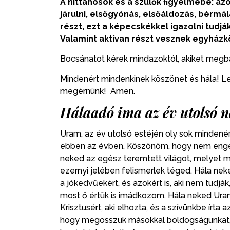
A hittanosok és a szülők figyelmébe: az
járulni, elsőgyónás, elsőáldozás, bérm
részt, ezt a képecskékkel igazolni tudják
Valamint aktívan részt vesznek egyház
Bocsánatot kérek mindazoktól, akiket megb
Mindenért mindenkinek köszönet és hála! L
megérnünk! Amen.
Hálaadó ima az év utolsó 
Uram, az év utolsó estéjén oly sok mindenér
ebben az évben. Köszönöm, hogy nem enged
neked az egész teremtett világot, melyet min
ezernyi jelében felismerlek téged. Hála ne
a jókedvűekért, és azokért is, aki nem tudják
most ő értük is imádkozom. Hála neked Uram
Krisztusért, aki elhozta, és a szívünkbe írta 
hogy megosszuk másokkal boldogságunkat,