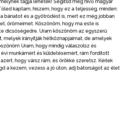
 melynek tagja lehetek! Segítsd meg hívő magyar
őled kaptam, hiszem, hogy ez a teljesség, minden:
 a bánatot és a gyötrődést is, mert ez még jobban
t, örömeimet. Köszönöm, hogy ma este is
a te dicsőségedre. Uram köszönöm az egyszerű
t, melyek irányítják hétköznapjaimat, de amelyek
Köszönöm Uram, hogy mindig válaszolsz és
 évi munkámért és küldetésemért, rám fordított
azért, hogy vársz rám, és örökké szeretsz. Kérlek
gd a kezem, vezess a jó úton, adj bátorságot az élet