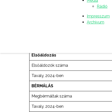
Média
Lány
Rádió
Tavaly, 2024-ben
Impresszum
Archívum
Első gyónás
Első gyónók száma
Tavaly, 2024-ben
Elsőáldozás
Elsőáldozók száma
Tavaly, 2024-ben
BÉRMÁLÁS
Megbérmáltak száma
Tavaly, 2024-ben