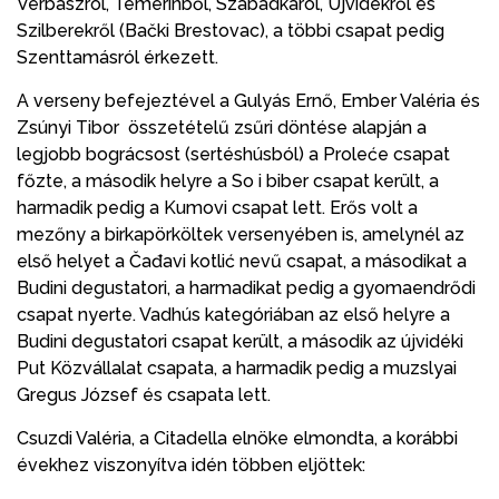
Verbászról, Temerinből, Szabadkáról, Újvidékről és
Szilberekről (Bački Brestovac), a többi csapat pedig
Szenttamásról érkezett.
A verseny befejeztével a Gulyás Ernő, Ember Valéria és
Zsúnyi Tibor összetételű zsűri döntése alapján a
legjobb bográcsost (sertéshúsból) a Proleće csapat
főzte, a második helyre a So i biber csapat került, a
harmadik pedig a Kumovi csapat lett. Erős volt a
mezőny a birkapörköltek versenyében is, amelynél az
első helyet a Čađavi kotlić nevű csapat, a másodikat a
Budini degustatori, a harmadikat pedig a gyomaendrődi
csapat nyerte. Vadhús kategóriában az első helyre a
Budini degustatori csapat került, a második az újvidéki
Put Közvállalat csapata, a harmadik pedig a muzslyai
Gregus József és csapata lett.
Csuzdi Valéria, a Citadella elnöke elmondta, a korábbi
évekhez viszonyítva idén többen eljöttek: