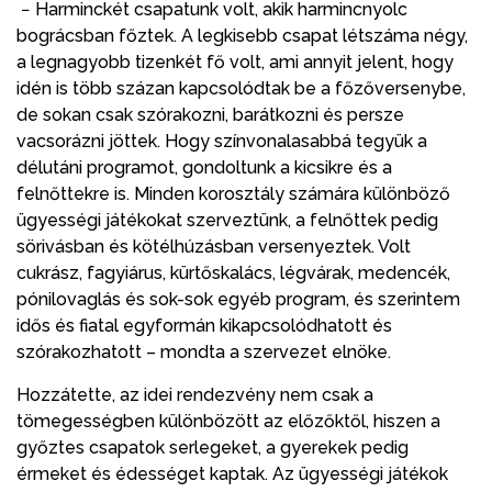
− Harminckét csapatunk volt, akik harmincnyolc
bográcsban főztek. A legkisebb csapat létszáma négy,
a legnagyobb tizenkét fő volt, ami annyit jelent, hogy
idén is több százan kapcsolódtak be a főzőversenybe,
de sokan csak szórakozni, barátkozni és persze
vacsorázni jöttek. Hogy színvonalasabbá tegyük a
délutáni programot, gondoltunk a kicsikre és a
felnőttekre is. Minden korosztály számára különböző
ügyességi játékokat szerveztünk, a felnőttek pedig
sörivásban és kötélhúzásban versenyeztek. Volt
cukrász, fagyiárus, kürtőskalács, légvárak, medencék,
pónilovaglás és sok-sok egyéb program, és szerintem
idős és fiatal egyformán kikapcsolódhatott és
szórakozhatott – mondta a szervezet elnöke.
Hozzátette, az idei rendezvény nem csak a
tömegességben különbözött az előzőktől, hiszen a
győztes csapatok serlegeket, a gyerekek pedig
érmeket és édességet kaptak. Az ügyességi játékok