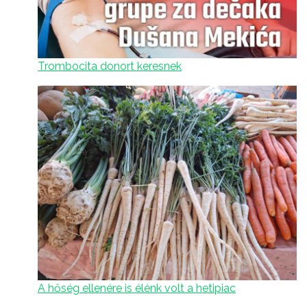
Trombocita donort keresnek
A hőség ellenére is élénk volt a hetipiac