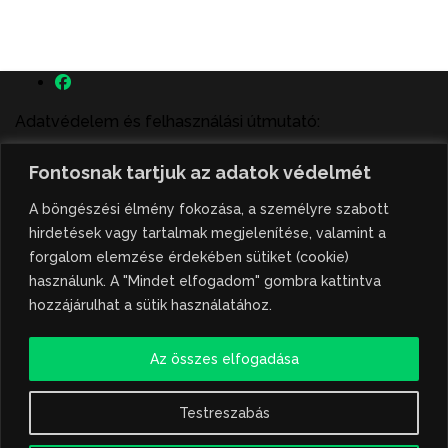
Adatvédelem és felhasználási útmutató:
A szenttamás.rs magyar nyelvű internetes hírportálon
Fontosnak tartjuk az adatok védelmét
megjelenő szerzői írások, a híranyag és minden egyéb
tartalom a portált működtető Gion Nándor Kulturális
A böngészési élmény fokozása, a személyre szabott
Központ szellemi tulajdonát képezik, amely szellemi
hirdetések vagy tartalmak megjelenítése, valamint a
tulajdont a nemzetközi és szerbiai törvények védik. A
forgalom elemzése érdekében sütiket (cookie)
jogosulatlan felhasználás büntető- és polgári jogi
használunk. A "Mindet elfogadom" gombra kattintva
következményeket von maga után. A hírportálon
hozzájárulhat a sütik használatához.
megjelent híranyag közlése vagy tartalmuk
ismertetése, illetve közzétett fotók átvétele kizárólag
Az összes elfogadása
csak hivatkozással, illetve a forrás megjelölésével
lehetséges.
Testreszabás
Hivatkozás formája: szenttamas.rs