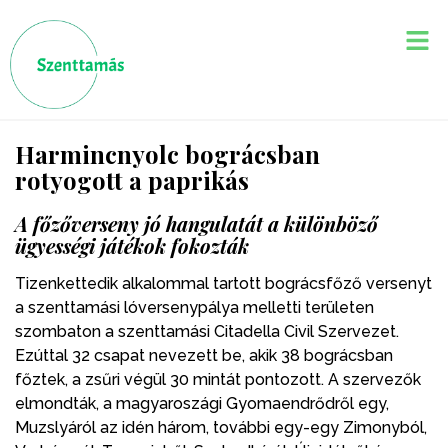
Harmincnyolc bográcsban
rotyogott a paprikás
A főzőverseny jó hangulatát a különböző
ügyességi játékok fokozták
Tizenkettedik alkalommal tartott bográcsfőző versenyt
a szenttamási lóversenypálya melletti területen
szombaton a szenttamási Citadella Civil Szervezet.
Ezúttal 32 csapat nevezett be, akik 38 bográcsban
főztek, a zsűri végül 30 mintát pontozott. A szervezők
elmondták, a magyaroszági Gyomaendrődről egy,
Muzslyáról az idén három, további egy-egy Zimonyból,