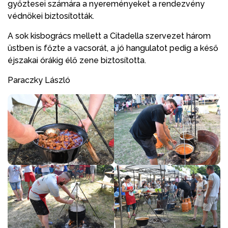
győztesei számára a nyereményeket a rendezvény
védnökei biztosították.
A sok kisbogrács mellett a Citadella szervezet három
üstben is főzte a vacsorát, a jó hangulatot pedig a késő
éjszakai órákig élő zene biztosította.
Paraczky László