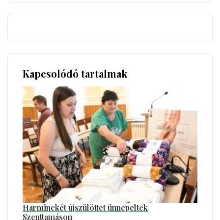
Kapcsolódó tartalmak
Harminckét újszülöttet ünnepeltek
Szenttamáson