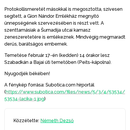
Protokollismeretét másokkal is megosztotta, szívesen
segített, a Gion Nándor Emlékház megnyitó
ünnepségének szervezésében is részt vett. A
szenttamásiak a Šumadija utcai kamasz
zeneszeretetére is emlékeznek. Mindvégig megmaradt
derűs, barátságos embernek.
Temetése február 17-én (kedden) 14 órakor lesz
Szabadkán a Bajai úti temetőben (Peits-kápolna).
Nyugodjék békében!
A fénykép forrása: Subotica.com hírportál
(
https://www.subotica.com/files/news/5/3/4/53534/
53534-lacika-1.jpg
)
Közzétette:
Németh Dezső