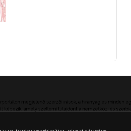
írportálon megjelenő szerzői írások, a híranyag és minden e
t képezik, amely szellemi tulajdont a nemzetközi és szerbia
tkezményeket von maga után. A hírportálon megjelent hírany
ak hivatkozással, illetve a forrás megjelölésével lehetséges.