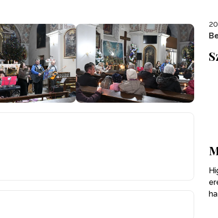
20
Be
S
M
Hi
er
ha