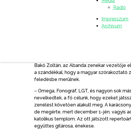
‒ Olyan zenét és dalokat válogattunk, amel
Média
hangulatot varázsolnak – mondta.
Rádió
Az est a Bagossy Brothers
Ünnep
Impresszum
című daláv
jászolhoz című szerzeményét játszotta el.
Archívum
a közönség meggyújtotta az időközben szét
csillagot idézték. A folytatásban Koncz Zs
Csendes éj
, végül pedig Presser Gábor és 
szerzeményét hallhatták a jelenlévők.
Bakó Zoltán, az Abanda zenekar vezetője elm
a szándékkal, hogy a magyar szórakoztató ze
feledésbe merülnek.
‒ Omega, Fonográf, LGT, és nagyon sok más
nevelkedtek, a fő célunk, hogy ezeket játss
zenélést követően alakult meg. A karácson
de megérte, mert december 1-jén, vagyis adv
katolikus templom. Az ott játszott reperto
együttes gitárosa, énekese.