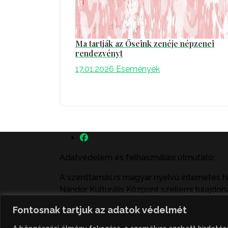
Ma tartják az Őseink zenéje népzenei
rendezvényt
17.01.2026
Események
Adatvédelem és felhasználási útmutató:
A szenttamás.rs magyar nyelvű internetes h
Nándor Kulturális Központ szellemi tulajdoná
felhasználás büntető- és polgári jogi köve
Fontosnak tartjuk az adatok védelmét
illetve közzétett fotók átvétele kizárólag cs