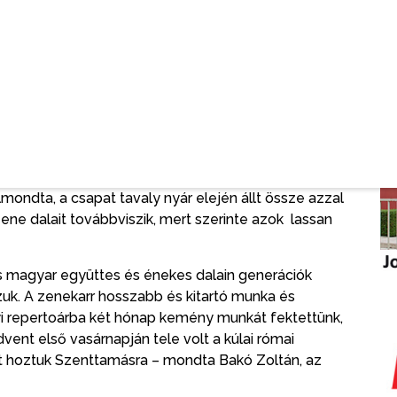
yek ismertek, modern kivitelezésűek, de karácsonyi
al kezdődött, majd a zenekar Pintér Béla Gyere el a
 Az Égben a fények című zeneszám felcsendülésekor
osztott kis gyertyákat, amelyek a betlehemi
uzsa Betlehemi királyok, Leonard Kochen
Hallelujah
, a
Rúzsa Magdi
Ha jönnek az angyalok
című
ondta, a csapat tavaly nyár elején állt össze azzal
ne dalait továbbviszik, mert szerinte azok lassan
 magyar együttes és énekes dalain generációk
zuk. A zenekarr hosszabb és kitartó munka és
yi repertoárba két hónap kemény munkát fektettünk,
ent első vasárnapján tele volt a kúlai római
árt hoztuk Szenttamásra – mondta Bakó Zoltán, az