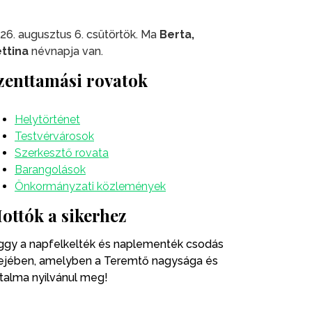
26. augusztus 6. csütörtök. Ma
Berta,
ttina
névnapja van.
zenttamási rovatok
Helytörténet
Testvérvárosok
Szerkesztő rovata
Barangolások
Önkormányzati közlemények
ottók a sikerhez
ggy a napfelkelték és naplementék csodás
ejében, amelyben a Teremtő nagysága és
talma nyilvánul meg!