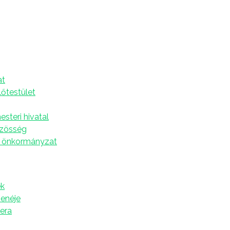
ny Szenttamáson
A
at
ása templomban szombaton délután karácsonyi
lőtestület
A repertoáron az ünnephez fűződő ismert dalok
steri hivatal
lébános köszöntötte, aki elmondta, egyik szép
özösség
és egy olyan ünnepkör, amibe az ember szívesen
 önkormányzat
gekkel is megünnepeljük Jézus Krisztus születését,
űsorvezetője kifejtette, a koncert fő célja, hogy
k
ndazoknak, akik ezekben a napokban szívből
zenéje
tera