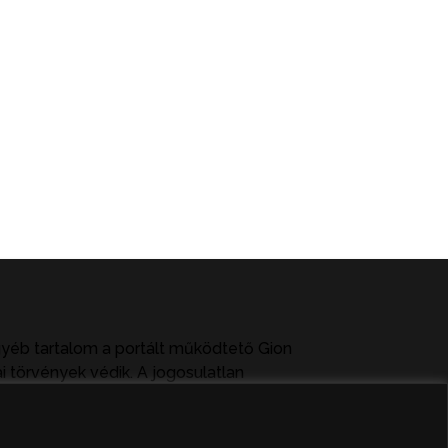
gyéb tartalom a portált működtető Gion
i törvények védik. A jogosulatlan
ag közlése vagy tartalmuk ismertetése,