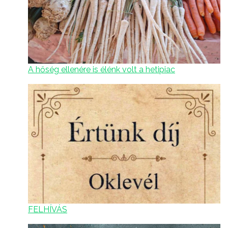
A hőség ellenére is élénk volt a hetipiac
FELHÍVÁS