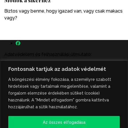
Biztos vagy benne, hogy igazad van, vagy csak makacs
vagy?
Adatvédelem és felhasználási útmutató:
A szenttamás.rs magyar nyelvű internetes hírportálon
Fontosnak tartjuk az adatok védelmét
megjelenő szerzői írások, a híranyag és minden egyéb
tartalom a portált működtető Gion Nándor Kulturális
A böngészési élmény fokozása, a személyre szabott
Központ szellemi tulajdonát képezik, amely szellemi
hirdetések vagy tartalmak megjelenítése, valamint a
tulajdont a nemzetközi és szerbiai törvények védik. A
forgalom elemzése érdekében sütiket (cookie)
jogosulatlan felhasználás büntető- és polgári jogi
használunk. A "Mindet elfogadom" gombra kattintva
következményeket von maga után. A hírportálon
hozzájárulhat a sütik használatához.
megjelent híranyag közlése vagy tartalmuk
ismertetése, illetve közzétett fotók átvétele kizárólag
Az összes elfogadása
csak hivatkozással, illetve a forrás megjelölésével