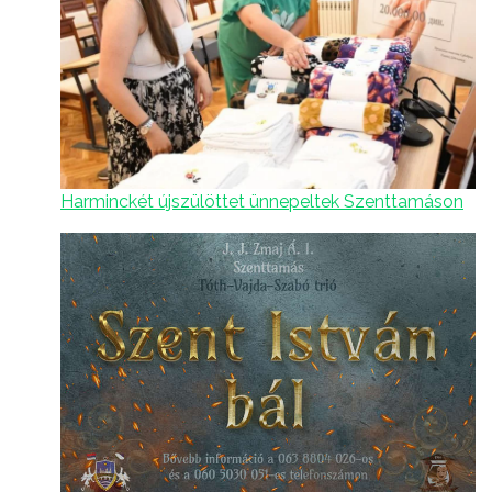
Harminckét újszülöttet ünnepeltek Szenttamáson