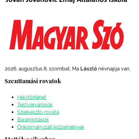
2026. augusztus 8. szombat. Ma
László
névnapja van.
Szenttamási rovatok
Helytörténet
Testvérvárosok
Szerkesztő rovata
Barangolások
Önkormányzati közlemények
Mottók a sikerhez