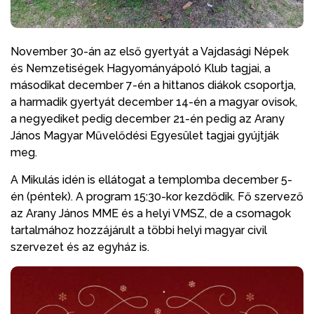
November 30-án az első gyertyát a Vajdasági Népek
és Nemzetiségek Hagyományápoló Klub tagjai, a
másodikat december 7-én a hittanos diákok csoportja,
a harmadik gyertyát december 14-én a magyar ovisok,
a negyediket pedig december 21-én pedig az Arany
János Magyar Művelődési Egyesület tagjai gyújtják
meg.
A Mikulás idén is ellátogat a templomba december 5-
én (péntek). A program 15:30-kor kezdődik. Fő szervező
az Arany János MME és a helyi VMSZ, de a csomagok
tartalmához hozzájárult a többi helyi magyar civil
szervezet és az egyház is.