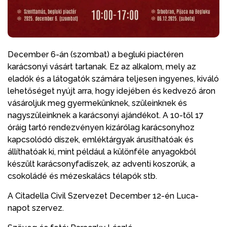
December 6-án (szombat) a begluki piactéren
karácsonyi vásárt tartanak. Ez az alkalom, mely az
eladók és a látogatók számára teljesen ingyenes, kiváló
lehetőséget nyújt arra, hogy idejében és kedvező áron
vásároljuk meg gyermekünknek, szüleinknek és
nagyszüleinknek a karácsonyi ajándékot. A 10-től 17
óráig tartó rendezvényen kizárólag karácsonyhoz
kapcsolódó díszek, emléktárgyak árusíthatóak és
állíthatóak ki, mint például a különféle anyagokból
készült karácsonyfadíszek, az adventi koszorúk, a
csokoládé és mézeskalács télapók stb.
A Citadella Civil Szervezet December 12-én Luca-
napot szervez.