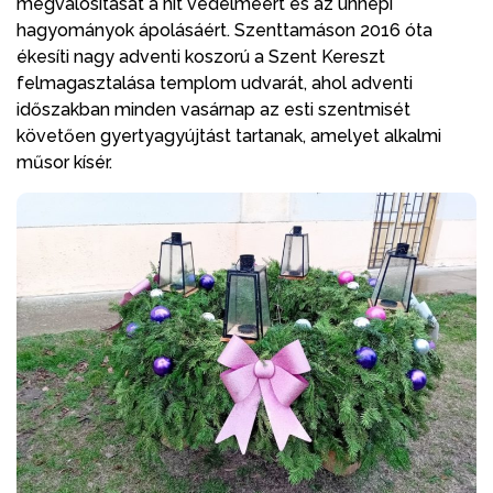
megvalósítását a hit védelméért és az ünnepi
hagyományok ápolásáért. Szenttamáson 2016 óta
ékesíti nagy adventi koszorú a Szent Kereszt
felmagasztalása templom udvarát, ahol adventi
időszakban minden vasárnap az esti szentmisét
követően gyertyagyújtást tartanak, amelyet alkalmi
műsor kísér.